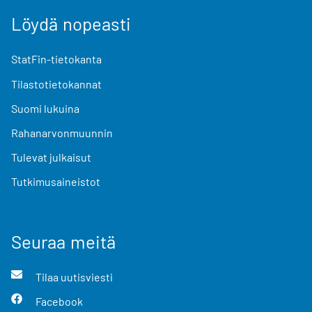
Löydä nopeasti
StatFin-tietokanta
Tilastotietokannat
Suomi lukuina
Rahanarvonmuunnin
Tulevat julkaisut
Tutkimusaineistot
Seuraa meitä
Tilaa uutisviesti
Facebook