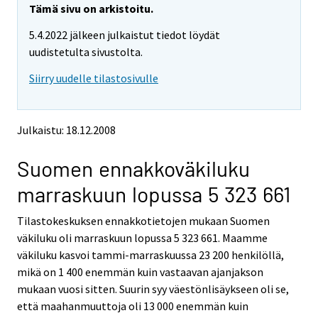
e
e
Tämä sivu on arkistoitu.
m
m
5.4.2022 jälkeen julkaistut tiedot löydät
o
o
v
v
uudistetulta sivustolta.
i
i
Siirry uudelle tilastosivulle
n
n
g
g
t
t
o
o
Julkaistu: 18.12.2008
a
a
n
n
Suomen ennakkoväkiluku
o
o
t
t
marraskuun lopussa 5 323 661
h
h
e
e
Tilastokeskuksen ennakkotietojen mukaan Suomen
r
r
s
s
väkiluku oli marraskuun lopussa 5 323 661. Maamme
e
e
väkiluku kasvoi tammi-marraskuussa 23 200 henkilöllä,
r
r
mikä on 1 400 enemmän kuin vastaavan ajanjakson
v
v
mukaan vuosi sitten. Suurin syy väestönlisäykseen oli se,
i
i
että maahanmuuttoja oli 13 000 enemmän kuin
c
c