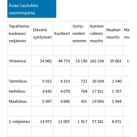
Avaa taulukko
suurempana
Tapahtuma-
Synty-
Kuntien
Elävänä
Maahan-
Maasta
kuukausi/
Kuolleet
neiden
välinen
syntyneet
muutto
muutt
neljännes
enemm.
muutto
Yhteensä
54 962
44 774
10 190
262 104
25 663
12 67
Tammikuu
5 032
4 310
722
20 304
2 340
1 25
Helmikuu
4 843
4 079
764
17 921
1 787
89
Maaliskuu
5 097
4 666
431
19 056
1 944
79
1. neljännes
14 972
13 055
1 917
57 281
6 071
2 94