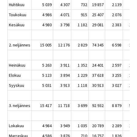
Huhtikuu
5 039
4 307
732
19 857
2 139
79
Toukokuu
4 986
4 071
915
25 407
2 076
84
Kesäkuu
4 980
3 798
1 182
29 081
2 383
1 13
2. neljännes
15 005
12 176
2 829
74 345
6 598
2 77
Heinäkuu
5 263
3 911
1 352
24 401
2 597
1 07
Elokuu
5 123
3 894
1 229
37 618
3 255
2 53
Syyskuu
5 031
3 913
1 118
30 913
3 027
1 44
3. neljännes
15 417
11 718
3 699
92 932
8 879
5 05
Lokakuu
4 984
3 949
1 035
20 789
2 289
1 16
Marraskuu
4 586
3 876
710
16 757
1 826
74