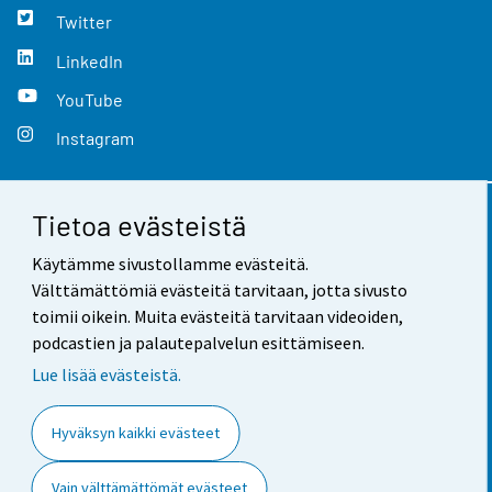
Twitter
LinkedIn
YouTube
Instagram
Tietoa evästeistä
Yhteystiedot
Käytämme sivustollamme evästeitä.
Palaute
Välttämättömiä evästeitä tarvitaan, jotta sivusto
toimii oikein. Muita evästeitä tarvitaan videoiden,
Käyttöehdot
podcastien ja palautepalvelun esittämiseen.
Tietosuoja
Lue lisää evästeistä.
Saavutettavuus
Hyväksyn kaikki evästeet
Tietoa sivustosta
Vain välttämättömät evästeet