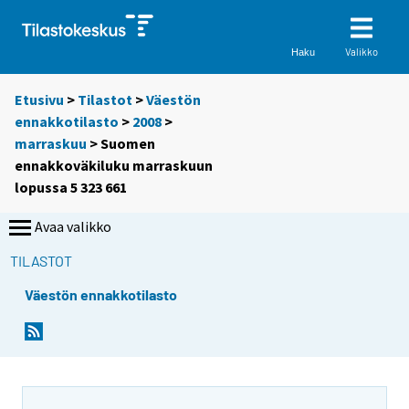
Valikko
Haku
Etusivu
>
Tilastot
>
Väestön
ennakkotilasto
>
2008
>
marraskuu
> Suomen
ennakkoväkiluku marraskuun
lopussa 5 323 661
Avaa valikko
TILASTOT
Väestön ennakkotilasto
Y
Y
o
o
u
u
a
a
r
r