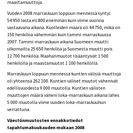
e
e
maastamuuttoja.
.
.
Vuoden 2008 marraskuun loppuun mennessä syntyi
54 950 lasta eli 800 enemmän kuin viime vuonna
vastaavana aikana. Kuolleiden määrä oli 44 750, mikä on
150 henkilöä vähemmän kuin tammi-marraskuussa
2007. Tammi-marraskuun aikana Suomeen muutti
ulkomailta 25 650 henkilöä ja Suomesta muutti pois
12 700 henkilöä. Maahanmuutot lisääntyivät 1 500
henkilöllä ja maastamuutot 1 100 henkilöllä.
Marraskuun loppuun mennessä kuntien välisiä muuttoja
oli yhteensä 262 100. Kuntien väliset muutot vähenivät
edellisvuodesta 9 000 muutolla. Kuntien välisten
muuttojen määrä väheni loka-marraskuun aikana lähes
5 000 muutolla viime vuoden loka-marraskuuhun
verrattuna.
Väestönmuutosten ennakkotiedot
tapahtumakuukauden mukaan 2008