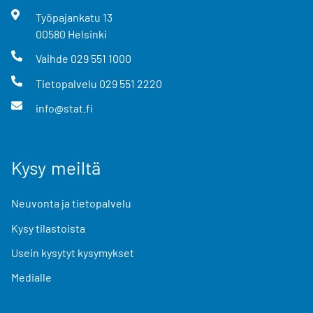
Työpajankatu
13
00580
Helsinki
Vaihde
029 551 1000
Tietopalvelu
029 551 2220
info@stat.fi
Kysy meiltä
Neuvonta ja tietopalvelu
Kysy tilastoista
Usein kysytyt kysymykset
Medialle