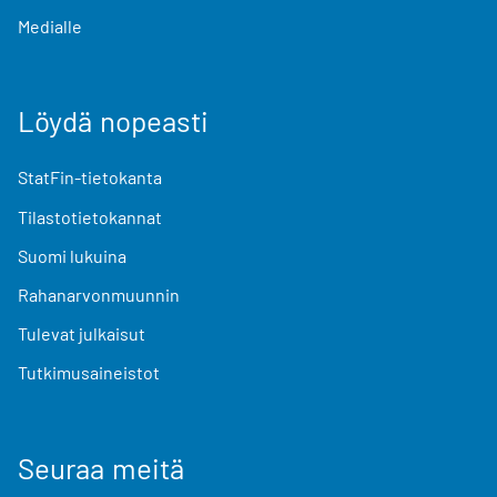
Medialle
Löydä nopeasti
StatFin-tietokanta
Tilastotietokannat
Suomi lukuina
Rahanarvonmuunnin
Tulevat julkaisut
Tutkimusaineistot
Seuraa meitä