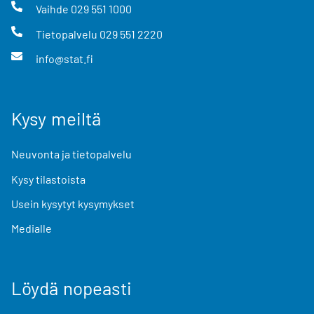
Vaihde
029 551 1000
Tietopalvelu
029 551 2220
info@stat.fi
Kysy meiltä
Neuvonta ja tietopalvelu
Kysy tilastoista
Usein kysytyt kysymykset
Medialle
Löydä nopeasti