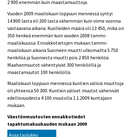
e
e
2 900 enemmän kuin maastamuuttoja.
.
.
Vuoden 2009 maaliskuun loppuun mennessä syntyi
14 800 lasta eli 200 lasta vähemmän kuin viime vuonna
vastaavana aikana. Kuolleiden määrä oli 13 450, mikä on
350 henkeä enemmän kuin vuoden 2008 tammi-
maaliskuussa. Ennakkotietojen mukaan tammi-
maaliskuun aikana Suomeen muutti ulkomailta 5 750
henkilöä ja Suomesta muutti pois 2 850 henkilöä.
Maahanmuutot vähentyivät 300 henkilöllä ja
maastamuutot 100 henkilöllä.
Maaliskuun loppuun mennessä kuntien välisiä muuttoja
oli yhteensä 50 300. Kuntien väliset muutot vähenivät
edellisvuodesta 4 100 muutolla 1.1.2009 kuntajaon
mukaan.
Väestönmuutosten ennakkotiedot
tapahtumakuukauden mukaan 2009
Avaa taulukko