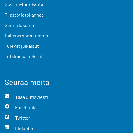
StatFin-tietokanta
Tilastotietokannat
Suomi lukuina
Rahanarvonmuunnin
Tulevat julkaisut
Tutkimusaineistot
Seuraa meitä
Tilaa uutisviesti
Facebook
Twitter
LinkedIn