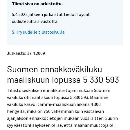
e
e
Tämä sivu on arkistoitu.
m
m
5.4.2022 jälkeen julkaistut tiedot löydät
o
o
v
v
uudistetulta sivustolta.
i
i
Siirry uudelle tilastosivulle
n
n
g
g
t
t
o
o
Julkaistu: 17.4.2009
a
a
n
n
Suomen ennakkoväkiluku
o
o
t
t
maaliskuun lopussa 5 330 593
h
h
e
e
Tilastokeskuksen ennakkotietojen mukaan Suomen
r
r
s
s
väkiluku oli maaliskuun lopussa 5 330 593. Maamme
e
e
väkiluku kasvoi tammi-maaliskuun aikana 4 300
r
r
hengellä, mikä on 750 vähemmän kuin vastaavan
v
v
ajanjakson ennakkotietojen mukaan vuosi sitten. Suurin
i
i
syy väestönlisäykseen oli se, että maahanmuuttoja oli
c
c