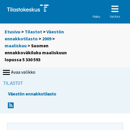
Valikko
Haku
Etusivu
>
Tilastot
>
Väestön
ennakkotilasto
>
2009
>
maaliskuu
> Suomen
ennakkoväkiluku maaliskuun
lopussa 5 330 593
Avaa valikko
TILASTOT
Väestön ennakkotilasto
Y
Y
o
o
u
u
a
a
r
r