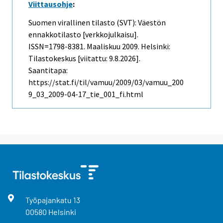
Viittausohje
:
Suomen virallinen tilasto (SVT): Väestön
ennakkotilasto [verkkojulkaisu].
ISSN=1798-8381.
Maaliskuu
2009. Helsinki:
Tilastokeskus [viitattu: 9.8.2026].
Saantitapa:
https://stat.fi/til/vamuu/2009/03/vamuu_200
9_03_2009-04-17_tie_001_fi.html
Työpajankatu
13
00580
Helsinki