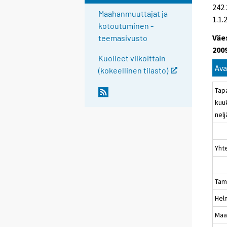
242 
Maahanmuuttajat ja
1.1
kotoutuminen -
Väe
teemasivusto
200
Kuolleet viikoittain
Ava
(kokeellinen tilasto)
Tap
kuu
nel
Yh
Tam
Hel
Maa