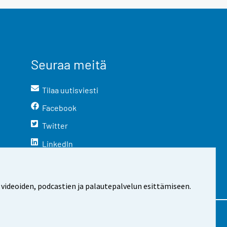
Seuraa meitä
Tilaa uutisviesti
Facebook
Twitter
LinkedIn
YouTube
Instagram
 videoiden, podcastien ja palautepalvelun esittämiseen.
stosta
Evästeasetukset