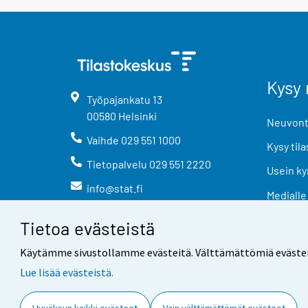
Kysy 
Työpajankatu
13
00580
Helsinki
Neuvonta
Vaihde
029 551 1000
Kysy tila
Tietopalvelu
029 551 2220
Usein ky
info@stat.fi
Medialle
Tietoa evästeistä
Käytämme sivustollamme evästeitä. Välttämättömiä evästeitä t
Lue lisää evästeistä.
Yhteystiedot
Palaute