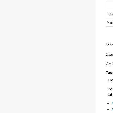
Lok
Mar
Lähd
Lisä
Vast
Tau
Ti
Poi
lat