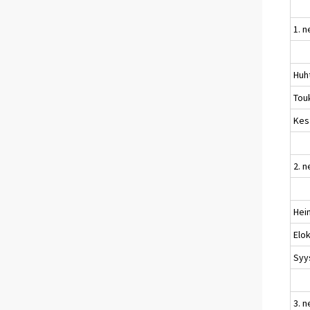
1. n
Huh
Tou
Kes
2. n
Hei
Elo
Syy
3. n