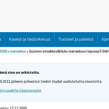
a
Kyselyt ja tiedonkeruut
Tuotteet ja palvelut
Aja
2009
>
marraskuu
> Suomen ennakkoväkiluku marraskuun lopussa 5 348 
ämä sivu on arkistoitu.
.4.2022 jälkeen julkaistut tiedot löydät uudistetulta sivustolta.
iirry uudelle tilastosivulle
aistu: 17.12.2009