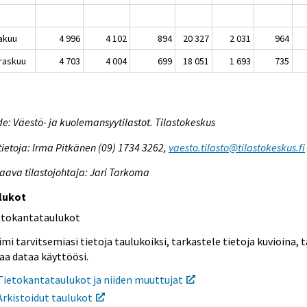
akuu
4 996
4 102
894
20 327
2 031
964
raskuu
4 703
4 004
699
18 051
1 693
735
e: Väestö- ja kuolemansyytilastot. Tilastokeskus
tietoja: Irma Pitkänen (09) 1734 3262,
vaesto.tilasto@tilastokeskus.fi
aava tilastojohtaja: Jari Tarkoma
lukot
etokantataulukot
mi tarvitsemiasi tietoja taulukoiksi, tarkastele tietoja kuvioina, t
aa dataa käyttöösi.
Tietokantataulukot ja niiden muuttujat
Arkistoidut taulukot