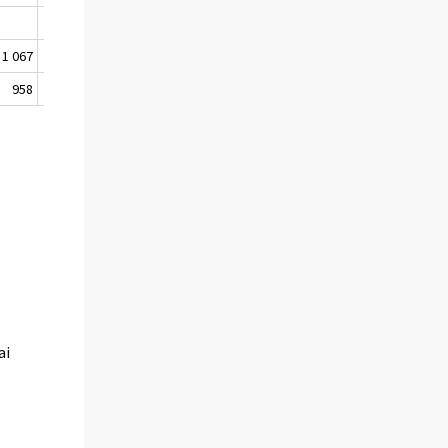
1 067
1 961
5 349 250
958
1 657
5 348 907
ai