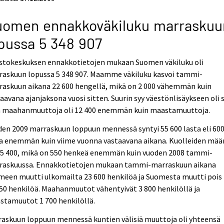
uomen ennakkoväkiluku marraskuu
pussa 5 348 907
astokeskuksen ennakkotietojen mukaan Suomen väkiluku oli
raskuun lopussa 5 348 907. Maamme väkiluku kasvoi tammi-
raskuun aikana 22 600 hengellä, mikä on 2 000 vähemmän kuin
aavana ajanjaksona vuosi sitten. Suurin syy väestönlisäykseen oli s
ä maahanmuuttoja oli 12 400 enemmän kuin maastamuuttoja.
en 2009 marraskuun loppuun mennessä syntyi 55 600 lasta eli 60
ta enemmän kuin viime vuonna vastaavana aikana. Kuolleiden mää
 45 400, mikä on 550 henkeä enemmän kuin vuoden 2008 tammi-
raskuussa. Ennakkotietojen mukaan tammi-marraskuun aikana
meen muutti ulkomailta 23 600 henkilöä ja Suomesta muutti pois
50 henkilöä. Maahanmuutot vähentyivät 3 800 henkilöllä ja
stamuutot 1 700 henkilöllä.
raskuun loppuun mennessä kuntien välisiä muuttoja oli yhteensä