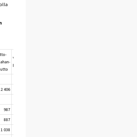
olla
n
tto-
Väestön-
Väkiluku
ahan-
lisäys
utto
12 406
22 593
5 348 907
987
1 274
5 327 588
887
1 173
5 328 761
1 038
1 630
5 330 391