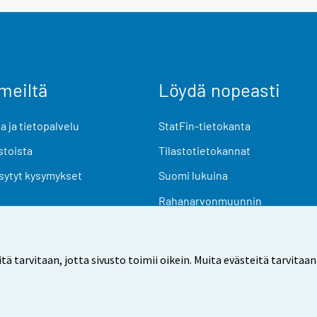
meiltä
Löydä nopeasti
 ja tietopalvelu
StatFin-tietokanta
stoista
Tilastotietokannat
sytyt kysymykset
Suomi lukuina
Rahanarvonmuunnin
Tulevat julkaisut
Tutkimusaineistot
arvitaan, jotta sivusto toimii oikein. Muita evästeitä tarvitaan
Käyttöehdot
Tietosuoja
Saavutettavuus
Tietoa sivu