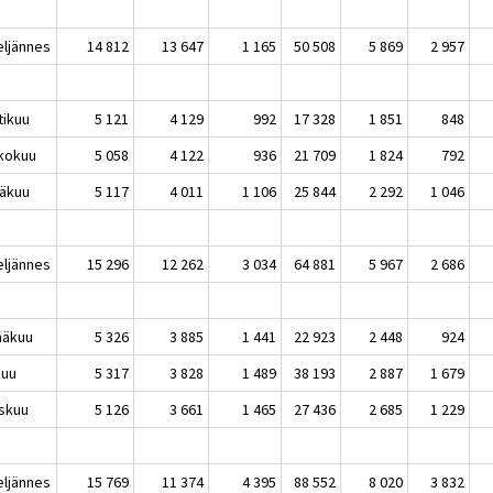
eljännes
14 812
13 647
1 165
50 508
5 869
2 957
tikuu
5 121
4 129
992
17 328
1 851
848
kokuu
5 058
4 122
936
21 709
1 824
792
äkuu
5 117
4 011
1 106
25 844
2 292
1 046
eljännes
15 296
12 262
3 034
64 881
5 967
2 686
näkuu
5 326
3 885
1 441
22 923
2 448
924
kuu
5 317
3 828
1 489
38 193
2 887
1 679
skuu
5 126
3 661
1 465
27 436
2 685
1 229
eljännes
15 769
11 374
4 395
88 552
8 020
3 832