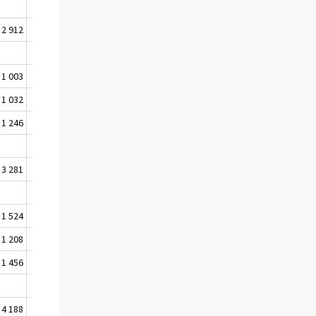
2 912
4 077
5 330 391
1 003
1 995
5 332 386
1 032
1 968
5 334 354
1 246
2 352
5 336 706
3 281
6 316
5 336 706
1 524
2 965
5 339 671
1 208
2 697
5 342 368
1 456
2 921
5 345 289
4 188
8 583
5 345 289