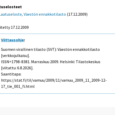
tuselosteet
Laatuseloste, Väestön ennakkotilasto
(17.12.2009)
itetty 17.12.2009
Viittausohje
:
Suomen virallinen tilasto (SVT): Väestön ennakkotilasto
[verkkojulkaisu].
ISSN=1798-8381.
Marraskuu
2009. Helsinki: Tilastokeskus
[viitattu: 6.8.2026].
Saantitapa:
https://stat.fi/til/vamuu/2009/11/vamuu_2009_11_2009-12-
17_tie_001_fi.html