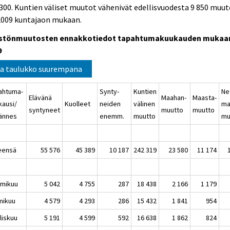
300. Kuntien väliset muutot vähenivät edellisvuodesta 9 850 muut
.2009 kuntajaon mukaan.
stönmuutosten ennakkotiedot tapahtumakuukauden mukaa
9
a taulukko suurempana
ahtuma-
Synty-
Kuntien
Ne
Elävänä
Maahan-
Maasta-
kausi/
Kuolleet
neiden
välinen
ma
syntyneet
muutto
muutto
jännes
enemm.
muutto
mu
teensä
55 576
45 389
10 187
242 319
23 580
11 174
mikuu
5 042
4 755
287
18 438
2 166
1 179
mikuu
4 579
4 293
286
15 432
1 841
954
liskuu
5 191
4 599
592
16 638
1 862
824