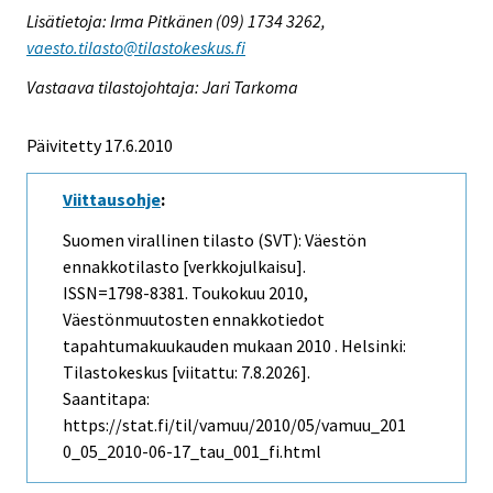
Lisätietoja: Irma Pitkänen (09) 1734 3262,
vaesto.tilasto@tilastokeskus.fi
Vastaava tilastojohtaja: Jari Tarkoma
Päivitetty 17.6.2010
Viittausohje
:
Suomen virallinen tilasto (SVT): Väestön
ennakkotilasto [verkkojulkaisu].
ISSN=1798-8381.
Toukokuu
2010,
Väestönmuutosten ennakkotiedot
tapahtumakuukauden mukaan 2010 . Helsinki:
Tilastokeskus [viitattu: 7.8.2026].
Saantitapa:
https://stat.fi/til/vamuu/2010/05/vamuu_201
0_05_2010-06-17_tau_001_fi.html