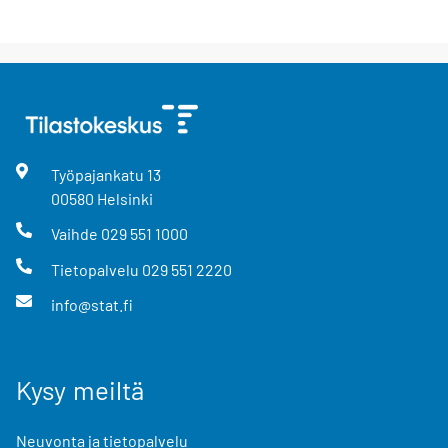
Työpajankatu
13
00580
Helsinki
Vaihde
029 551 1000
Tietopalvelu
029 551 2220
info@stat.fi
Kysy meiltä
Neuvonta ja tietopalvelu