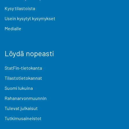
Kysy tilastoista
Usein kysytyt kysymykset
Medialle
Löydä nopeasti
StatFin-tietokanta
Tilastotietokannat
Suomi lukuina
Rahanarvonmuunnin
Tulevat julkaisut
Tutkimusaineistot