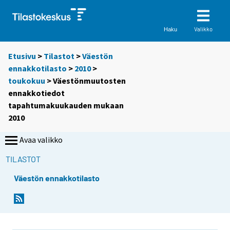
Valikko
Haku
Etusivu
>
Tilastot
>
Väestön
ennakkotilasto
>
2010
>
toukokuu
> Väestönmuutosten
ennakkotiedot
tapahtumakuukauden mukaan
2010
Avaa valikko
TILASTOT
Väestön ennakkotilasto