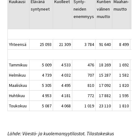
Kuukausi
Elävänä
Kuolleet
Synty-
Kuntien
Maahan-
Maa
syntyneet
neiden
välinen
muutto
muu
enemmyys
muutto
Yhteensä
25 093
21 309
3 784
91 640
8 499
3
Tammikuu
5 009
4 533
476
18 269
1 692
1
Helmikuu
4 739
4 032
707
15 287
1 582
Maaliskuu
5 305
4 495
810
17 092
1 820
Huhtikuu
4 953
4 181
772
17 882
1 595
Toukokuu
5 087
4 068
1 019
23 110
1 810
Lähde: Väestö- ja kuolemansyytilastot. Tilastokeskus