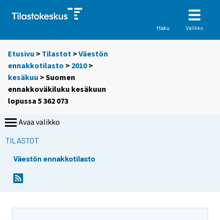
Valikko
Haku
Etusivu
>
Tilastot
>
Väestön
ennakkotilasto
>
2010
>
kesäkuu
> Suomen
ennakkoväkiluku kesäkuun
lopussa 5 362 073
Avaa valikko
TILASTOT
Väestön ennakkotilasto