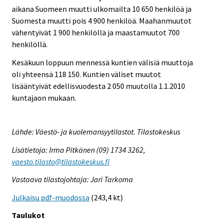
aikana Suomeen muutti ulkomailta 10 650 henkilöä ja
Suomesta muutti pois 4 900 henkilöä. Maahanmuutot
vähentyivät 1 900 henkilöllä ja maastamuutot 700
henkilöllä.
Kesäkuun loppuun mennessä kuntien välisiä muuttoja
oli yhteensä 118 150. Kuntien väliset muutot
lisääntyivät edellisvuodesta 2 050 muutolla 1.1.2010
kuntajaon mukaan.
Lähde: Väestö- ja kuolemansyytilastot. Tilastokeskus
Lisätietoja: Irma Pitkänen (09) 1734 3262,
vaesto.tilasto@tilastokeskus.fi
Vastaava tilastojohtaja: Jari Tarkoma
Julkaisu pdf-muodossa
(243,4 kt)
Taulukot