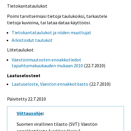
Tietokantataulukot
Poimi tarvitsemiasi tietoja taulukoiksi, tarkastele
tietoja kuvioina, tai lataa dataa käyttöösi.
Tietokantataulukot ja niiden muuttujat
Arkistoidut taulukot
Liitetaulukot
Väestönmuutosten ennakkotiedot
tapahtumakuukauden mukaan 2010
(22.7.2010)
Laatuselosteet
Laatuseloste, Väestön ennakkotilasto
(22.7.2010)
Päivitetty 22.7.2010
Viittausohje
:
Suomen virallinen tilasto (SVT): Väestön
ennakkotilasto [verkkojulkaisu].