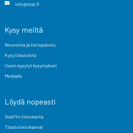
info@stat.fi
Kysy meiltä
Neuvonta ja tietopalvelu
Kysy tilastoista
Usein kysytyt kysymykset
Medialle
Löydä nopeasti
StatFin-tietokanta
Tilastotietokannat