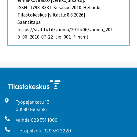
ISSN=1798-8381.
Kesäkuu
2010. Helsinki:
Tilastokeskus [viitattu: 8.8.2026].
Saantitapa:
https://stat.fi/til/vamuu/2010/06/vamuu_201
0_06_2010-07-22_tie_001_fi.html
Työpajankatu
13
00580
Helsinki
Vaihde
029 551 1000
Tietopalvelu
029 551 2220