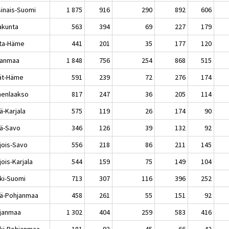
sinais-Suomi
1 875
916
290
892
606
akunta
563
394
69
227
179
ta-Häme
441
201
35
177
120
kanmaa
1 848
756
254
868
515
jät-Häme
591
239
72
276
174
enlaakso
817
247
36
205
114
ä-Karjala
575
119
26
174
90
lä-Savo
346
126
39
132
92
jois-Savo
556
218
86
211
145
ois-Karjala
544
159
75
149
104
ki-Suomi
713
307
116
396
252
lä-Pohjanmaa
458
261
55
151
92
janmaa
1 302
404
259
583
416
ki-Pohjanmaa
181
93
45
66
42