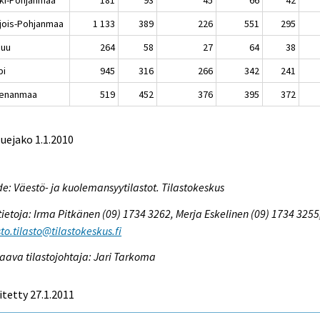
jois-Pohjanmaa
1 133
389
226
551
295
nuu
264
58
27
64
38
pi
945
316
266
342
241
enanmaa
519
452
376
395
372
luejako 1.1.2010
e: Väestö- ja kuolemansyytilastot. Tilastokeskus
tietoja: Irma Pitkänen (09) 1734 3262, Merja Eskelinen (09) 1734 3255
to.tilasto@tilastokeskus.fi
aava tilastojohtaja: Jari Tarkoma
itetty 27.1.2011