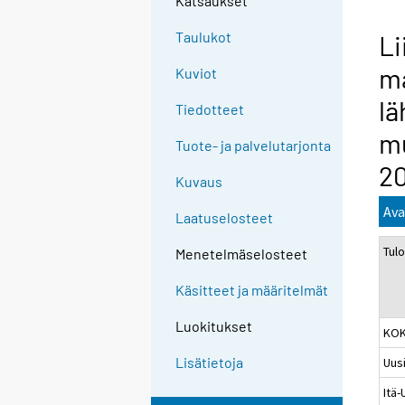
Katsaukset
n
g
Taulukot
Li
t
m
Kuviot
o
a
l
Tiedotteet
n
mu
o
Tuote- ja palvelutarjonta
t
2
Kuvaus
h
e
Ava
Laatuselosteet
r
Tul
s
Menetelmäselosteet
e
Käsitteet ja määritelmät
r
v
Luokitukset
KO
i
c
Lisätietoja
Uus
e
Itä
.