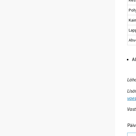
Poh
Kai
Lap
Ahv
A
Lähd
Lisä
vaes
Vast
Päiv