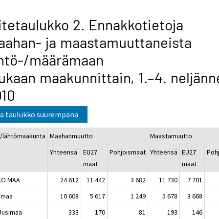
itetaulukko 2. Ennakkotietoja
aahan- ja maastamuuttaneista
ähtö-/määrämaan
kaan maakunnittain, 1.–4. neljänn
010
a taulukko suurempana
o/lähtömaakunta
Maahanmuutto
Maastamuutto
Yhteensä
EU27
Pohjoismaat
Yhteensä
EU27
Poh
maat
maat
KO MAA
24 612
11 442
3 682
11 730
7 701
imaa
10 608
5 617
1 249
5 678
3 668
-Uusimaa
333
170
81
193
146