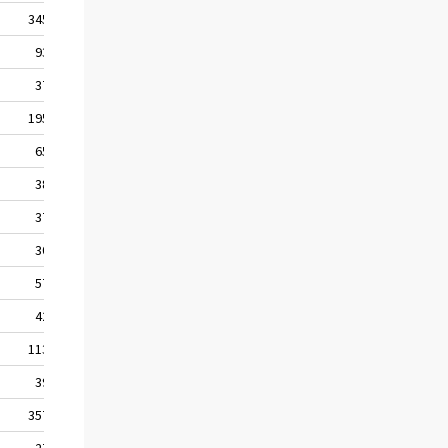
345
983
310
-55
93
336
215
-24
37
264
81
-2
195
980
241
59
65
315
65
7
38
612
133
-2
37
401
29
-11
30
214
34
9
57
345
73
29
42
395
55
33
113
317
55
3
39
307
169
16
357
719
-12
-98
27
115
51
18