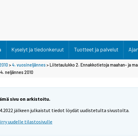
a
Kyselyt ja tiedonkeruut
Tuotteet ja palvelut
Aja
2010
>
4. vuosineljännes
> Liitetaulukko 2. Ennakkotietoja maahan- ja m
4. neljännes 2010
ämä sivu on arkistoitu.
.4.2022 jälkeen julkaistut tiedot löydät uudistetulta sivustolta.
iirry uudelle tilastosivulle