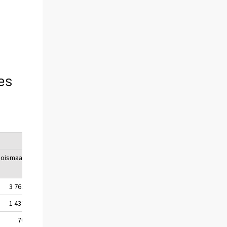
es
Nettomaahanmuutto
joismaat
Yhteensä
EU27
Pohjois-
maat
maat
3 762
12 882
3 741
-80
1 437
4 930
1 949
-188
70
140
24
11