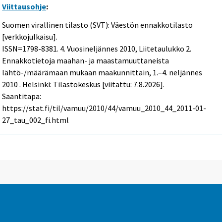
Viittausohje
:
Suomen virallinen tilasto (SVT): Väestön ennakkotilasto
[verkkojulkaisu].
ISSN=1798-8381.
4. Vuosineljännes
2010, Liitetaulukko 2.
Ennakkotietoja maahan- ja maastamuuttaneista
lähtö-/määrämaan mukaan maakunnittain, 1.–4. neljännes
2010 . Helsinki: Tilastokeskus [viitattu: 7.8.2026].
Saantitapa:
https://stat.fi/til/vamuu/2010/44/vamuu_2010_44_2011-01-
27_tau_002_fi.html