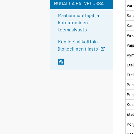
MUUALLA PALVELUSSA
Var
Maahanmuuttajat ja
Sat
kotoutuminen -
Kan
teemasivusto
Pir
Kuolleet viikoittain
Päi
(kokeellinen tilasto)
Kym
Etel
Ete
Poh
Pohj
Kes
Ete
Poh
Kes