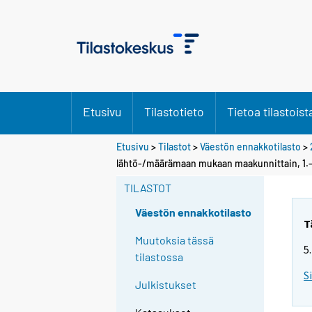
Etusivu
Tilastotieto
Tietoa tilastoist
Etusivu
>
Tilastot
>
Väestön ennakkotilasto
>
Y
lähtö-/määrämaan mukaan maakunnittain, 1.–
o
TILASTOT
u
a
Väestön ennakkotilasto
r
T
e
Muutoksia tässä
5
m
tilastossa
o
S
Julkistukset
v
i