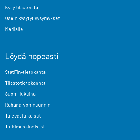
Kysy tilastoista
Usein kysytyt kysymykset
Medialle
Löydä nopeasti
StatFin-tietokanta
Tilastotietokannat
Suomi lukuina
Rahanarvonmuunnin
Tulevat julkaisut
Tutkimusaineistot