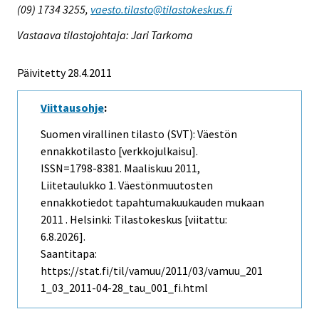
(09) 1734 3255,
vaesto.tilasto@tilastokeskus.fi
Vastaava tilastojohtaja: Jari Tarkoma
Päivitetty 28.4.2011
Viittausohje
:
Suomen virallinen tilasto (SVT): Väestön
ennakkotilasto [verkkojulkaisu].
ISSN=1798-8381.
Maaliskuu
2011,
Liitetaulukko 1. Väestönmuutosten
ennakkotiedot tapahtumakuukauden mukaan
2011 . Helsinki: Tilastokeskus [viitattu:
6.8.2026].
Saantitapa:
https://stat.fi/til/vamuu/2011/03/vamuu_201
1_03_2011-04-28_tau_001_fi.html