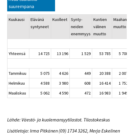
suurempana
Kuukausi
Elävänä
Kuolleet
Synty-
Kuntien
Maahan-
M
syntyneet
neiden
välinen
muutto
m
enemmyys
muutto
Yhteensä
14 725
13 196
1 529
53 785
5 708
Tammikuu
5 075
4 626
449
20 388
2 007
Helmikuu
4 588
3 980
608
16 414
1 752
Maaliskuu
5 062
4 590
472
16 983
1 949
Lähde: Väestö- ja kuolemansyytilastot. Tilastokeskus
Lisätietoja: Irma Pitkänen (09) 1734 3262, Merja Eskelinen