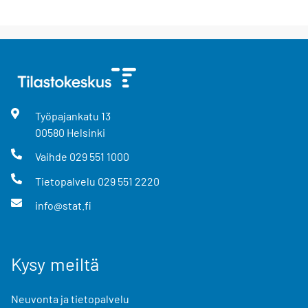
Työpajankatu
13
00580
Helsinki
Vaihde
029 551 1000
Tietopalvelu
029 551 2220
info@stat.fi
Kysy meiltä
Neuvonta ja tietopalvelu