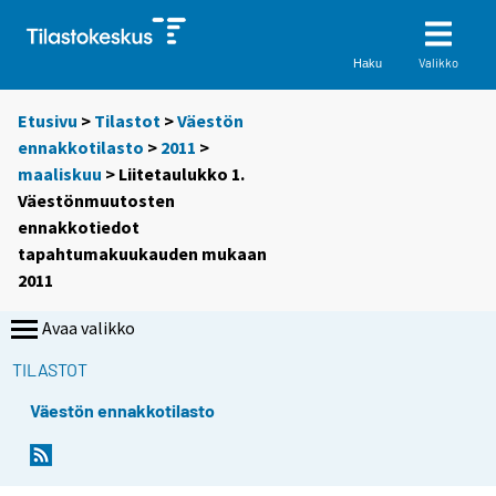
Valikko
Haku
Etusivu
>
Tilastot
>
Väestön
ennakkotilasto
>
2011
>
maaliskuu
> Liitetaulukko 1.
Väestönmuutosten
ennakkotiedot
tapahtumakuukauden mukaan
2011
Avaa valikko
TILASTOT
Väestön ennakkotilasto