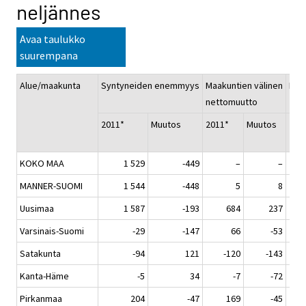
neljännes
Avaa taulukko
suurempana
Alue/maakunta
Syntyneiden enemmyys
Maakuntien välinen
Net
nettomuutto
2011*
Muutos
2011*
Muutos
20
KOKO MAA
1 529
-449
–
–
MANNER-SUOMI
1 544
-448
5
8
Uusimaa
1 587
-193
684
237
Varsinais-Suomi
-29
-147
66
-53
Satakunta
-94
121
-120
-143
Kanta-Häme
-5
34
-7
-72
Pirkanmaa
204
-47
169
-45