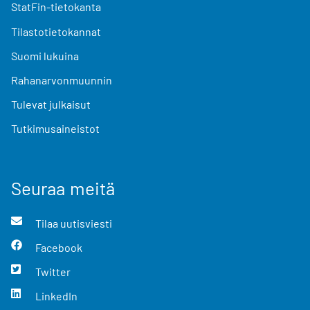
StatFin-tietokanta
Tilastotietokannat
Suomi lukuina
Rahanarvonmuunnin
Tulevat julkaisut
Tutkimusaineistot
Seuraa meitä
Tilaa uutisviesti
Facebook
Twitter
LinkedIn