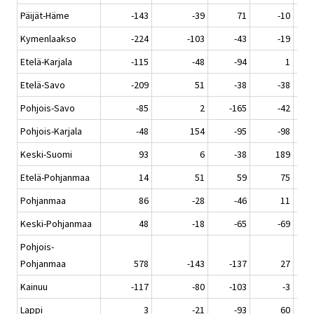
Päijät-Häme
-143
-39
71
-10
Kymenlaakso
-224
-103
-43
-19
Etelä-Karjala
-115
-48
-94
1
Etelä-Savo
-209
51
-38
-38
Pohjois-Savo
-85
2
-165
-42
Pohjois-Karjala
-48
154
-95
-98
Keski-Suomi
93
6
-38
189
Etelä-Pohjanmaa
14
51
59
75
Pohjanmaa
86
-28
-46
11
Keski-Pohjanmaa
48
-18
-65
-69
Pohjois-
Pohjanmaa
578
-143
-137
27
Kainuu
-117
-80
-103
-3
Lappi
3
-21
-93
60