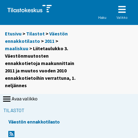
Valikko
Haku
Etusivu
>
Tilastot
>
Väestön
ennakkotilasto
>
2011
>
maaliskuu
> Liitetaulukko 3.
Väestönmuutosten
ennakkotietoja maakunnittain
2011 ja muutos vuoden 2010
ennakkotietoihin verrattuna, 1.
neljännes
Avaa valikko
TILASTOT
Väestön ennakkotilasto