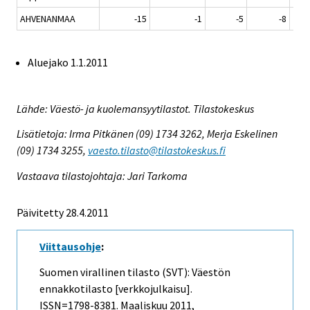
AHVENANMAA
-15
-1
-5
-8
Aluejako 1.1.2011
Lähde: Väestö- ja kuolemansyytilastot. Tilastokeskus
Lisätietoja: Irma Pitkänen (09) 1734 3262, Merja Eskelinen
(09) 1734 3255,
vaesto.tilasto@tilastokeskus.fi
Vastaava tilastojohtaja: Jari Tarkoma
Päivitetty 28.4.2011
Viittausohje
:
Suomen virallinen tilasto (SVT): Väestön
ennakkotilasto [verkkojulkaisu].
ISSN=1798-8381.
Maaliskuu
2011,