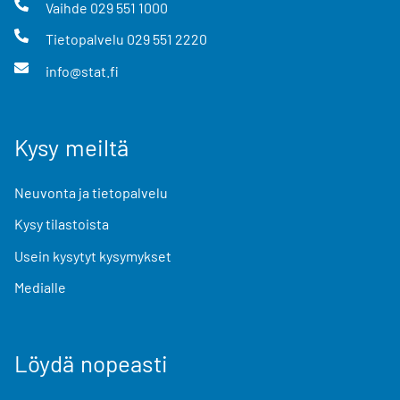
Vaihde
029 551 1000
Tietopalvelu
029 551 2220
info@stat.fi
Kysy meiltä
Neuvonta ja tietopalvelu
Kysy tilastoista
Usein kysytyt kysymykset
Medialle
Löydä nopeasti