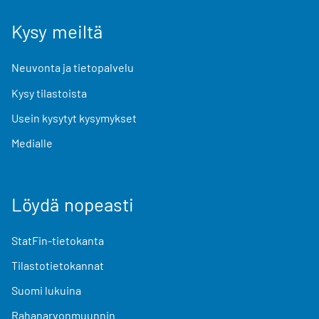
Kysy meiltä
Neuvonta ja tietopalvelu
Kysy tilastoista
Usein kysytyt kysymykset
Medialle
Löydä nopeasti
StatFin-tietokanta
Tilastotietokannat
Suomi lukuina
Rahanarvonmuunnin