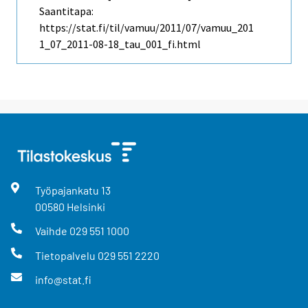
Saantitapa:
https://stat.fi/til/vamuu/2011/07/vamuu_201
1_07_2011-08-18_tau_001_fi.html
Työpajankatu
13
00580
Helsinki
Vaihde
029 551 1000
Tietopalvelu
029 551 2220
info@stat.fi