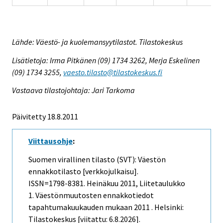
Lähde: Väestö- ja kuolemansyytilastot. Tilastokeskus
Lisätietoja: Irma Pitkänen (09) 1734 3262, Merja Eskelinen
(09) 1734 3255,
vaesto.tilasto@tilastokeskus.fi
Vastaava tilastojohtaja: Jari Tarkoma
Päivitetty 18.8.2011
Viittausohje
:
Suomen virallinen tilasto (SVT): Väestön
ennakkotilasto [verkkojulkaisu].
ISSN=1798-8381.
Heinäkuu
2011, Liitetaulukko
1. Väestönmuutosten ennakkotiedot
tapahtumakuukauden mukaan 2011 . Helsinki:
Tilastokeskus [viitattu: 6.8.2026].