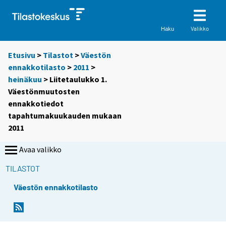
Valikko
Haku
Etusivu
>
Tilastot
>
Väestön
ennakkotilasto
>
2011
>
heinäkuu
> Liitetaulukko 1.
Väestönmuutosten
ennakkotiedot
tapahtumakuukauden mukaan
2011
Avaa valikko
TILASTOT
Väestön ennakkotilasto