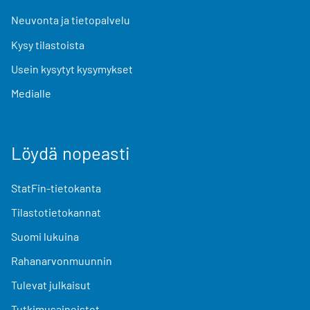
Neuvonta ja tietopalvelu
Kysy tilastoista
Usein kysytyt kysymykset
Medialle
Löydä nopeasti
StatFin-tietokanta
Tilastotietokannat
Suomi lukuina
Rahanarvonmuunnin
Tulevat julkaisut
Tutkimusaineistot