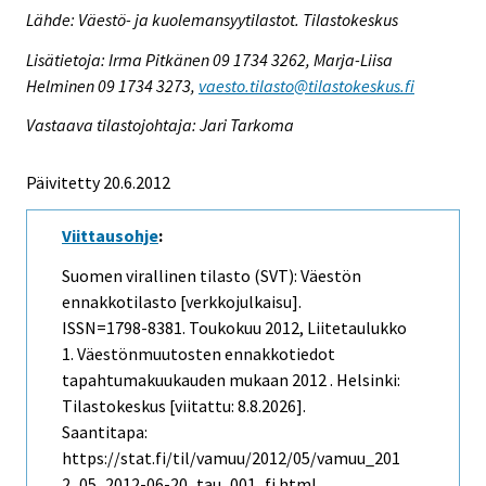
Lähde: Väestö- ja kuolemansyytilastot. Tilastokeskus
Lisätietoja: Irma Pitkänen 09 1734 3262, Marja-Liisa
Helminen 09 1734 3273,
vaesto.tilasto@tilastokeskus.fi
Vastaava tilastojohtaja: Jari Tarkoma
Päivitetty 20.6.2012
Viittausohje
:
Suomen virallinen tilasto (SVT): Väestön
ennakkotilasto [verkkojulkaisu].
ISSN=1798-8381.
Toukokuu
2012, Liitetaulukko
1. Väestönmuutosten ennakkotiedot
tapahtumakuukauden mukaan 2012 . Helsinki:
Tilastokeskus [viitattu: 8.8.2026].
Saantitapa:
https://stat.fi/til/vamuu/2012/05/vamuu_201
2_05_2012-06-20_tau_001_fi.html