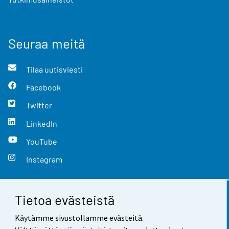
Seuraa meitä
Tilaa uutisviesti
Facebook
Twitter
LinkedIn
YouTube
Instagram
Tietoa evästeistä
Yhteystiedot
Käytämme sivustollamme evästeitä.
Palaute