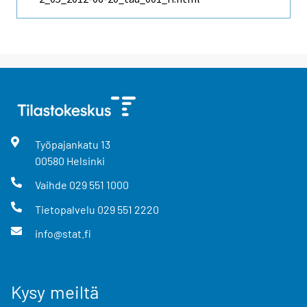
Työpajankatu
13
00580
Helsinki
Vaihde
029 551 1000
Tietopalvelu
029 551 2220
info@stat.fi
Kysy meiltä