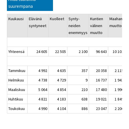
suurempana
Kuukausi
Elävänä
Kuolleet
Synty-
Kuntien
Maahan-
M
syntyneet
neiden
välinen
muutto
m
enemmyys
muutto
Yhteensä
24 605
22 505
2 100
96 643
10 101
Tammikuu
4 992
4 635
357
20 358
2 115
Helmikuu
4 738
4 729
9
16 737
1 941
Maaliskuu
5 064
4 854
210
17 480
1 990
Huhtikuu
4 821
4 183
638
19 021
1 849
Toukokuu
4 990
4 104
886
23 047
2 206