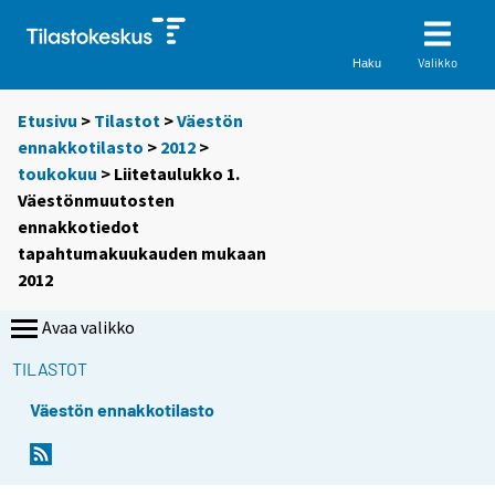
Valikko
Haku
Etusivu
>
Tilastot
>
Väestön
ennakkotilasto
>
2012
>
toukokuu
> Liitetaulukko 1.
Väestönmuutosten
ennakkotiedot
tapahtumakuukauden mukaan
2012
Avaa valikko
TILASTOT
Väestön ennakkotilasto