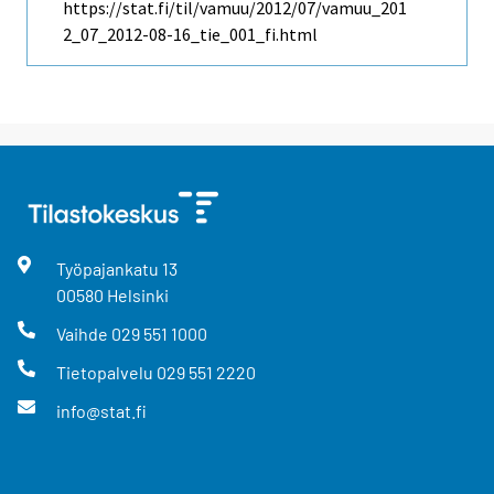
https://stat.fi/til/vamuu/2012/07/vamuu_201
2_07_2012-08-16_tie_001_fi.html
Työpajankatu
13
00580
Helsinki
Vaihde
029 551 1000
Tietopalvelu
029 551 2220
info@stat.fi