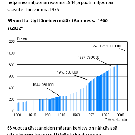
e
e
neljännesmiljoonan vuonna 1944 ja puoli miljoonaa
.
.
saavutettiin vuonna 1975.
65 vuotta täyttäneiden määrä Suomessa 1900–
7/2012*
65 vuotta täyttäneiden määrän kehitys on nähtävissä