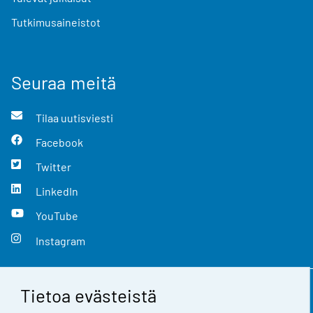
Tutkimusaineistot
Seuraa meitä
Tilaa uutisviesti
Facebook
Twitter
LinkedIn
YouTube
Instagram
Tietoa evästeistä
Yhteystiedot