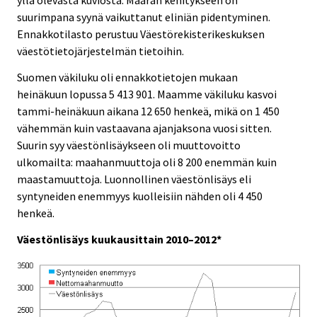
yllä olevasta kuviosta. Määrän kehitykseen on
suurimpana syynä vaikuttanut eliniän pidentyminen.
Ennakkotilasto perustuu Väestörekisterikeskuksen
väestötietojärjestelmän tietoihin.
Suomen väkiluku oli ennakkotietojen mukaan
heinäkuun lopussa 5 413 901. Maamme väkiluku kasvoi
tammi-heinäkuun aikana 12 650 henkeä, mikä on 1 450
vähemmän kuin vastaavana ajanjaksona vuosi sitten.
Suurin syy väestönlisäykseen oli muuttovoitto
ulkomailta: maahanmuuttoja oli 8 200 enemmän kuin
maastamuuttoja. Luonnollinen väestönlisäys eli
syntyneiden enemmyys kuolleisiin nähden oli 4 450
henkeä.
Väestönlisäys kuukausittain 2010–2012*