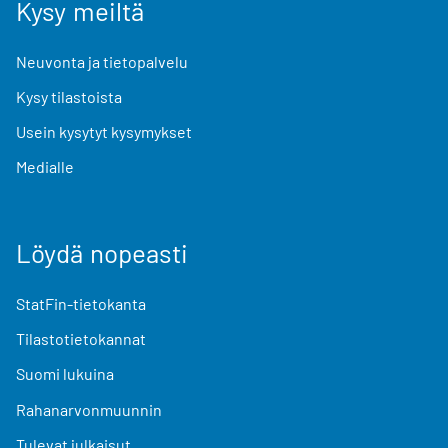
Kysy meiltä
Neuvonta ja tietopalvelu
Kysy tilastoista
Usein kysytyt kysymykset
Medialle
Löydä nopeasti
StatFin-tietokanta
Tilastotietokannat
Suomi lukuina
Rahanarvonmuunnin
Tulevat julkaisut