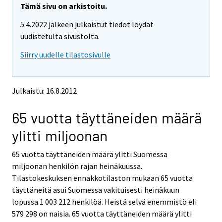
e
e
Tämä sivu on arkistoitu.
m
m
5.4.2022 jälkeen julkaistut tiedot löydät
o
o
v
v
uudistetulta sivustolta.
i
i
Siirry uudelle tilastosivulle
n
n
g
g
t
t
o
o
Julkaistu: 16.8.2012
a
a
n
n
65 vuotta täyttäneiden määrä
o
o
t
t
ylitti miljoonan
h
h
e
e
65 vuotta täyttäneiden määrä ylitti Suomessa
r
r
s
s
miljoonan henkilön rajan heinäkuussa.
e
e
Tilastokeskuksen ennakkotilaston mukaan 65 vuotta
r
r
täyttäneitä asui Suomessa vakituisesti heinäkuun
v
v
lopussa 1 003 212 henkilöä. Heistä selvä enemmistö eli
i
i
579 298 on naisia. 65 vuotta täyttäneiden määrä ylitti
c
c