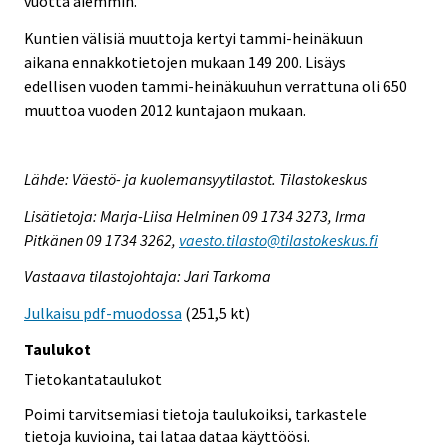
vuotta aiemmin.
Kuntien välisiä muuttoja kertyi tammi-heinäkuun
aikana ennakkotietojen mukaan 149 200. Lisäys
edellisen vuoden tammi-heinäkuuhun verrattuna oli 650
muuttoa vuoden 2012 kuntajaon mukaan.
Lähde: Väestö- ja kuolemansyytilastot. Tilastokeskus
Lisätietoja: Marja-Liisa Helminen 09 1734 3273, Irma
Pitkänen 09 1734 3262,
vaesto.tilasto@tilastokeskus.fi
Vastaava tilastojohtaja: Jari Tarkoma
Julkaisu pdf-muodossa
(251,5 kt)
Taulukot
Tietokantataulukot
Poimi tarvitsemiasi tietoja taulukoiksi, tarkastele
tietoja kuvioina, tai lataa dataa käyttöösi.