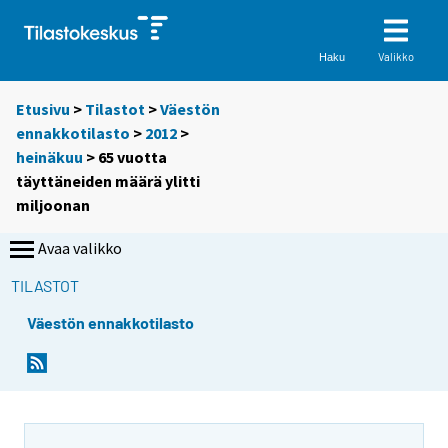
Valikko
Haku
Etusivu
>
Tilastot
>
Väestön
ennakkotilasto
>
2012
>
heinäkuu
> 65 vuotta
täyttäneiden määrä ylitti
miljoonan
Avaa valikko
TILASTOT
Väestön ennakkotilasto
Y
Y
o
o
u
u
a
a
r
r