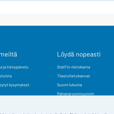
meiltä
Löydä nopeasti
 ja tietopalvelu
StatFin-tietokanta
stoista
Tilastotietokannat
sytyt kysymykset
Suomi lukuina
Rahanarvonmuunnin
Tulevat julkaisut
Tutkimusaineistot