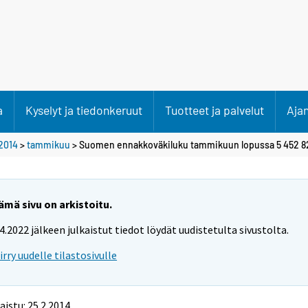
a
Kyselyt ja tiedonkeruut
Tuotteet ja palvelut
Aja
2014
>
tammikuu
> Suomen ennakkoväkiluku tammikuun lopussa 5 452 8
ämä sivu on arkistoitu.
.4.2022 jälkeen julkaistut tiedot löydät uudistetulta sivustolta.
iirry uudelle tilastosivulle
aistu: 25.2.2014