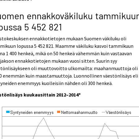
uomen ennakkoväkiluku tammikuu
pussa 5 452 821
astokeskuksen ennakkotietojen mukaan Suomen väkiluku oli
mikuun lopussa 5 452 821. Maamme väkiluku kasvoi tammikuun
ana 1 400 henkeä, mikä on 50 henkeä vähemmän kuin vastaavan
jakson ennakkotietojen mukaan vuosi sitten. Suurin syy
stönlisäykseen oli muuttovoitto ulkomailta: maahanmuuttoja oli
00 enemmän kuin maastamuuttoja. Luonnollinen väestönlisäys eli
yneiden enemmyys kuolleisiin nähden oli 300 henkeä.
stönlisäys kuukausittain 2012–2014*