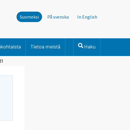
Suomeksi
På svenska
In English
nkohtaista
Tietoa meistä
Haku
21