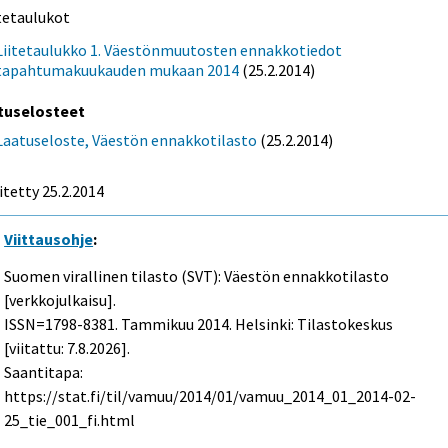
itetaulukot
Liitetaulukko 1. Väestönmuutosten ennakkotiedot
tapahtumakuukauden mukaan 2014
(25.2.2014)
tuselosteet
Laatuseloste, Väestön ennakkotilasto
(25.2.2014)
itetty 25.2.2014
Viittausohje
:
Suomen virallinen tilasto (SVT): Väestön ennakkotilasto
[verkkojulkaisu].
ISSN=1798-8381.
Tammikuu
2014. Helsinki: Tilastokeskus
[viitattu: 7.8.2026].
Saantitapa:
https://stat.fi/til/vamuu/2014/01/vamuu_2014_01_2014-02-
25_tie_001_fi.html