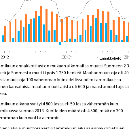
mikuun ennakkotilaston mukaan ulkomailta muutti Suomeen 2 
eä ja Suomesta muutti pois 1 250 henkeä. Maahanmuuttoja oli 40
stamuuttoja 100 vähemmän kuin edellisvuoden tammikuussa.
men kansalaisia maahanmuuttajista oli 600 ja maastamuuttajista
keä.
ikuun aikana syntyi 4 800 lasta eli 50 lasta vähemmän kuin
ikuussa vuonna 2013. Kuolleiden määrä oli 4 500, mikä on 300
emmmän kuin vuotta aiemmin.
ien välisiä muuttoja kertyi tammikuun aikana ennakkotietojen