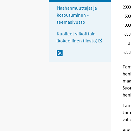
Maahanmuuttajat ja
kotoutuminen -
teemasivusto
Kuolleet viikoittain
(kokeellinen tilasto)
Tam
henk
maa
Suo
hen
Tamm
tamm
väh
Kunt