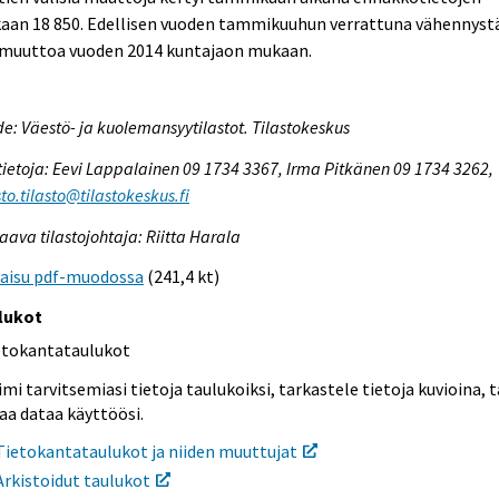
aan 18 850. Edellisen vuoden tammikuuhun verrattuna vähennystä
 muuttoa vuoden 2014 kuntajaon mukaan.
e: Väestö- ja kuolemansyytilastot. Tilastokeskus
tietoja: Eevi Lappalainen 09 1734 3367, Irma Pitkänen 09 1734 3262,
to.tilasto@tilastokeskus.fi
aava tilastojohtaja: Riitta Harala
kaisu pdf-muodossa
(241,4 kt)
lukot
etokantataulukot
mi tarvitsemiasi tietoja taulukoiksi, tarkastele tietoja kuvioina, t
aa dataa käyttöösi.
Tietokantataulukot ja niiden muuttujat
Arkistoidut taulukot