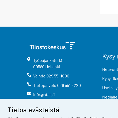
Kysy 
Työpajankatu
13
00580
Helsinki
Neuvonta
Vaihde
029 551 1000
Kysy tila
Tietopalvelu
029 551 2220
Usein ky
info@stat.fi
Medialle
Tietoa evästeistä