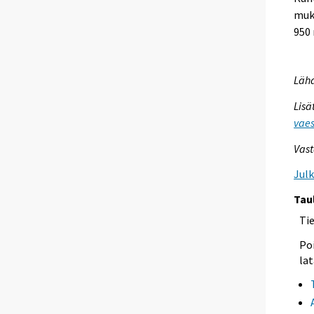
muk
950
Lähd
Lisä
vaes
Vast
Jul
Tau
Ti
Poi
lat