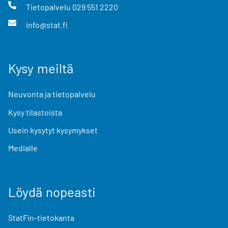
Tietopalvelu
029 551 2220
info@stat.fi
Kysy meiltä
Neuvonta ja tietopalvelu
Kysy tilastoista
Usein kysytyt kysymykset
Medialle
Löydä nopeasti
StatFin-tietokanta