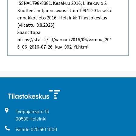
ISSN=1798-8381.
Kesäkuu
2016, Liitekuvio 2.
Kuolleet neljännesvuosittain 1994–2015 sekä
ennakkotieto 2016 . Helsinki: Tilastokeskus
[viitattu: 8.8.2026].
Saantitapa:
https://stat.fi/til/vamuu/2016/06/vamuu_201
6_06_2016-07-26_kuv_002_fi.html
Työpajankatu
13
00580
Helsinki
Vaihde
029 551 1000