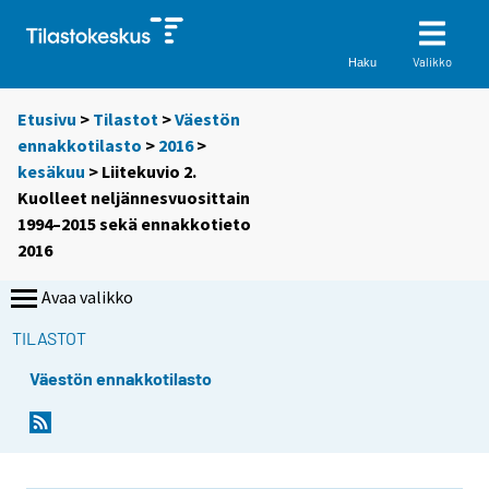
Valikko
Haku
Etusivu
>
Tilastot
>
Väestön
ennakkotilasto
>
2016
>
kesäkuu
> Liitekuvio 2.
Kuolleet neljännesvuosittain
1994–2015 sekä ennakkotieto
2016
Avaa valikko
TILASTOT
Väestön ennakkotilasto