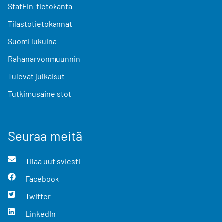
StatFin-tietokanta
Tilastotietokannat
Suomi lukuina
Rahanarvonmuunnin
Tulevat julkaisut
Tutkimusaineistot
Seuraa meitä
Tilaa uutisviesti
Facebook
Twitter
LinkedIn