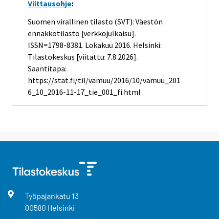
Viittausohje
:
Suomen virallinen tilasto (SVT): Väestön
ennakkotilasto [verkkojulkaisu].
ISSN=1798-8381.
Lokakuu
2016. Helsinki:
Tilastokeskus [viitattu: 7.8.2026].
Saantitapa:
https://stat.fi/til/vamuu/2016/10/vamuu_201
6_10_2016-11-17_tie_001_fi.html
Työpajankatu
13
00580
Helsinki