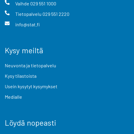
Vaihde
029 551 1000
Tietopalvelu
029 551 2220
info@stat.fi
Kysy meiltä
Neuvonta ja tietopalvelu
Kysy tilastoista
Usein kysytyt kysymykset
Medialle
Löydä nopeasti