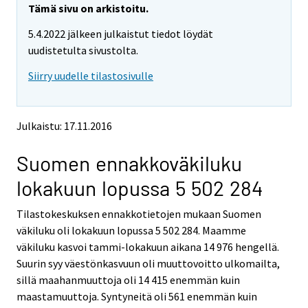
e
e
Tämä sivu on arkistoitu.
m
m
5.4.2022 jälkeen julkaistut tiedot löydät
o
o
v
v
uudistetulta sivustolta.
i
i
Siirry uudelle tilastosivulle
n
n
g
g
t
t
o
o
Julkaistu: 17.11.2016
a
a
n
n
Suomen ennakkoväkiluku
o
o
t
t
lokakuun lopussa 5 502 284
h
h
e
e
Tilastokeskuksen ennakkotietojen mukaan Suomen
r
r
s
s
väkiluku oli lokakuun lopussa 5 502 284. Maamme
e
e
väkiluku kasvoi tammi-lokakuun aikana 14 976 hengellä.
r
r
Suurin syy väestönkasvuun oli muuttovoitto ulkomailta,
v
v
sillä maahanmuuttoja oli 14 415 enemmän kuin
i
i
maastamuuttoja. Syntyneitä oli 561 enemmän kuin
c
c