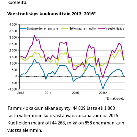
e
e
kuolleita.
.
.
Väestönlisäys kuukausittain 2013–2016*
Tammi-lokakuun aikana syntyi 44 829 lasta eli 1 863
lasta vähemmän kuin vastaavana aikana vuonna 2015.
Kuolleiden määrä oli 44 268, mikä on 858 enemmän kuin
vuotta aiemmin.