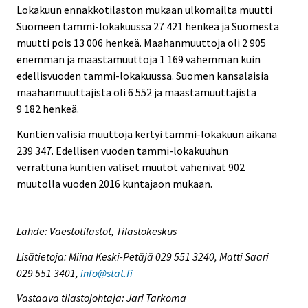
Lokakuun ennakkotilaston mukaan ulkomailta muutti
Suomeen tammi-lokakuussa 27 421 henkeä ja Suomesta
muutti pois 13 006 henkeä. Maahanmuuttoja oli 2 905
enemmän ja maastamuuttoja 1 169 vähemmän kuin
edellisvuoden tammi-lokakuussa. Suomen kansalaisia
maahanmuuttajista oli 6 552 ja maastamuuttajista
9 182 henkeä.
Kuntien välisiä muuttoja kertyi tammi-lokakuun aikana
239 347. Edellisen vuoden tammi-lokakuuhun
verrattuna kuntien väliset muutot vähenivät 902
muutolla vuoden 2016 kuntajaon mukaan.
Lähde: Väestötilastot, Tilastokeskus
Lisätietoja: Miina Keski-Petäjä 029 551 3240, Matti Saari
029 551 3401,
info@stat.fi
Vastaava tilastojohtaja: Jari Tarkoma