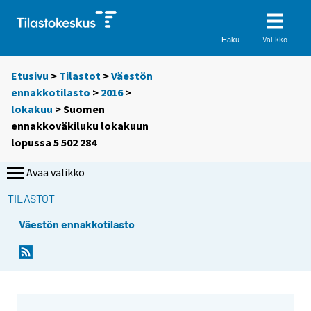
Valikko
Haku
Etusivu
>
Tilastot
>
Väestön
ennakkotilasto
>
2016
>
lokakuu
> Suomen
ennakkoväkiluku lokakuun
lopussa 5 502 284
Avaa valikko
TILASTOT
Väestön ennakkotilasto
Y
Y
o
o
u
u
a
a
r
r