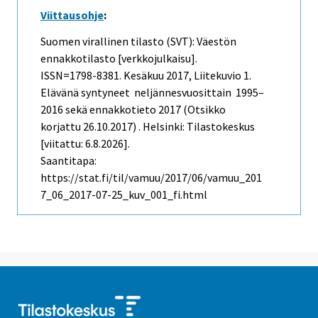
Viittausohje
:
Suomen virallinen tilasto (SVT): Väestön
ennakkotilasto [verkkojulkaisu].
ISSN=1798-8381.
Kesäkuu
2017, Liitekuvio 1.
Elävänä syntyneet neljännesvuosittain 1995–
2016 sekä ennakkotieto 2017 (Otsikko
korjattu 26.10.2017) . Helsinki: Tilastokeskus
[viitattu: 6.8.2026].
Saantitapa:
https://stat.fi/til/vamuu/2017/06/vamuu_201
7_06_2017-07-25_kuv_001_fi.html