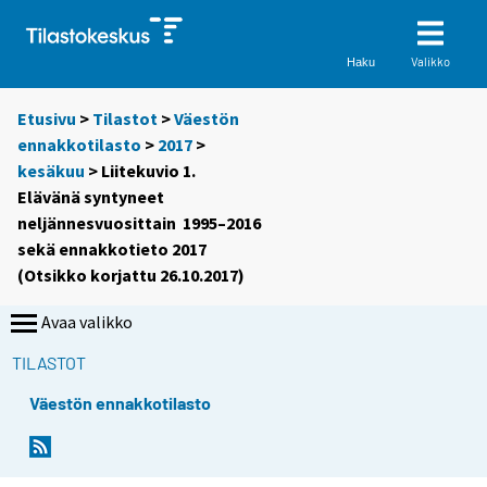
Valikko
Haku
Etusivu
>
Tilastot
>
Väestön
ennakkotilasto
>
2017
>
kesäkuu
> Liitekuvio 1.
Elävänä syntyneet
neljännesvuosittain 1995–2016
sekä ennakkotieto 2017
(Otsikko korjattu 26.10.2017)
Avaa valikko
TILASTOT
Väestön ennakkotilasto