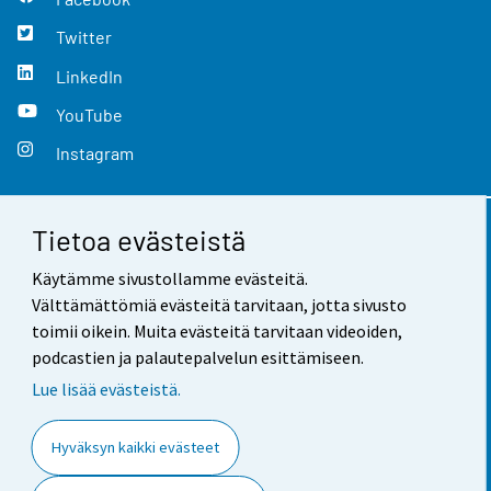
Twitter
LinkedIn
YouTube
Instagram
Tietoa evästeistä
Yhteystiedot
Käytämme sivustollamme evästeitä.
Palaute
Välttämättömiä evästeitä tarvitaan, jotta sivusto
toimii oikein. Muita evästeitä tarvitaan videoiden,
Käyttöehdot
podcastien ja palautepalvelun esittämiseen.
Tietosuoja
Lue lisää evästeistä.
Saavutettavuus
Hyväksyn kaikki evästeet
Tietoa sivustosta