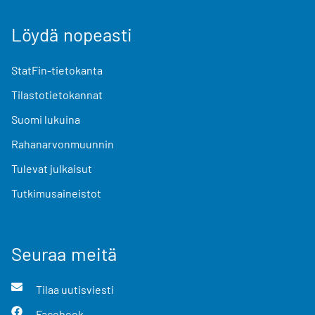
Löydä nopeasti
StatFin-tietokanta
Tilastotietokannat
Suomi lukuina
Rahanarvonmuunnin
Tulevat julkaisut
Tutkimusaineistot
Seuraa meitä
Tilaa uutisviesti
Facebook