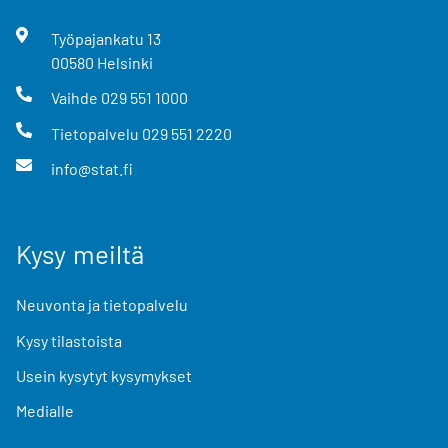
Työpajankatu
13
00580
Helsinki
Vaihde
029 551 1000
Tietopalvelu
029 551 2220
info@stat.fi
Kysy meiltä
Neuvonta ja tietopalvelu
Kysy tilastoista
Usein kysytyt kysymykset
Medialle