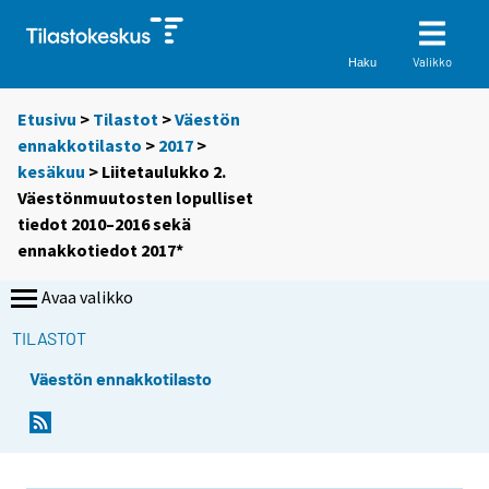
Valikko
Haku
Etusivu
>
Tilastot
>
Väestön
ennakkotilasto
>
2017
>
kesäkuu
> Liitetaulukko 2.
Väestönmuutosten lopulliset
tiedot 2010–2016 sekä
ennakkotiedot 2017*
Avaa valikko
TILASTOT
Väestön ennakkotilasto