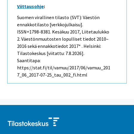
Viittausohje
:
Suomen virallinen tilasto (SVT): Väestön
ennakkotilasto [verkkojulkaisu].
ISSN=1798-8381.
Kesäkuu
2017, Liitetaulukko
2. Väestönmuutosten lopulliset tiedot 2010–
2016 sekä ennakkotiedot 2017* . Helsinki:
Tilastokeskus [viitattu: 7.8.2026].
Saantitapa:
https://stat.fi/til/vamuu/2017/06/vamuu_201
7_06_2017-07-25_tau_002_fi.html