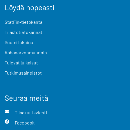
Löydä nopeasti
StatFin-tietokanta
Tilastotietokannat
Suomi lukuina
Rahanarvonmuunnin
Tulevat julkaisut
Tutkimusaineistot
Seuraa meitä
Tilaa uutisviesti
Facebook