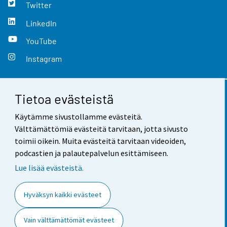
Twitter
LinkedIn
YouTube
Instagram
Tietoa evästeistä
Yhteystiedot
Käytämme sivustollamme evästeitä.
Palaute
Välttämättömiä evästeitä tarvitaan, jotta sivusto
toimii oikein. Muita evästeitä tarvitaan videoiden,
Käyttöehdot
podcastien ja palautepalvelun esittämiseen.
Tietosuoja
Lue lisää evästeistä.
Saavutettavuus
Hyväksyn kaikki evästeet
Tietoa sivustosta
Vain välttämättömät evästeet
Evästeasetukset