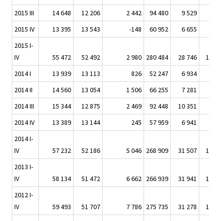
2015 III
14 648
12 206
2 442
94 480
9 529
5 0
2015 IV
13 395
13 543
-148
60 952
6 655
3 8
2015 I-
IV
55 472
52 492
2 980
280 484
28 746
16 3
2014 I
13 939
13 113
826
52 247
6 934
3 3
2014 II
14 560
13 054
1 506
66 255
7 281
3 4
2014 III
15 344
12 875
2 469
92 448
10 351
5 0
2014 IV
13 389
13 144
245
57 959
6 941
3 7
2014 I-
IV
57 232
52 186
5 046
268 909
31 507
15 4
2013 I-
IV
58 134
51 472
6 662
266 939
31 941
13 8
2012 I-
IV
59 493
51 707
7 786
275 735
31 278
13 8