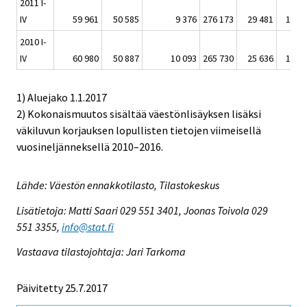
2011 I-
IV
59 961
50 585
9 376
276 173
29 481
12 6
2010 I-
IV
60 980
50 887
10 093
265 730
25 636
11 9
1) Aluejako 1.1.2017
2) Kokonaismuutos sisältää väestönlisäyksen lisäksi
väkiluvun korjauksen lopullisten tietojen viimeisellä
vuosineljänneksellä 2010–2016.
Lähde: Väestön ennakkotilasto, Tilastokeskus
Lisätietoja: Matti Saari 029 551 3401, Joonas Toivola 029
551 3355,
info@stat.fi
Vastaava tilastojohtaja: Jari Tarkoma
Päivitetty 25.7.2017