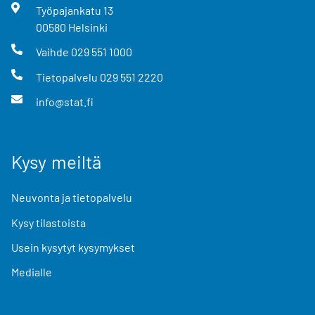
Työpajankatu
13
00580
Helsinki
Vaihde
029 551 1000
Tietopalvelu
029 551 2220
info@stat.fi
Kysy meiltä
Neuvonta ja tietopalvelu
Kysy tilastoista
Usein kysytyt kysymykset
Medialle