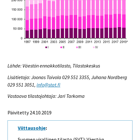
Lähde: Väestön ennakkotilasto, Tilastokeskus
Lisätietoja: Joonas Toivola 029 551 3355, Juhana Nordberg
029 551 3051,
info@stat.fi
Vastaava tilastojohtaja: Jari Tarkoma
Päivitetty 24.10.2019
Viittausohje
:
Suomen virallinen tilasto (SVT): Väestön