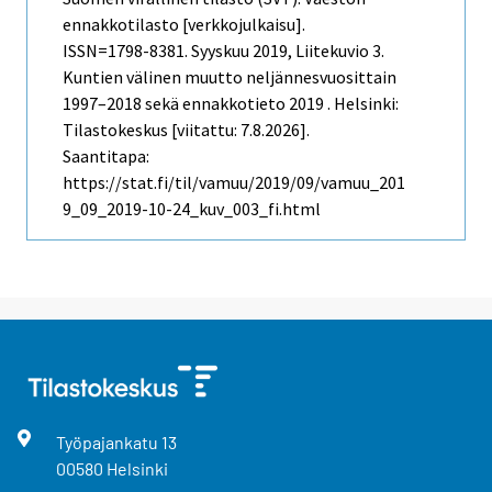
ennakkotilasto [verkkojulkaisu].
ISSN=1798-8381.
Syyskuu
2019, Liitekuvio 3.
Kuntien välinen muutto neljännesvuosittain
1997–2018 sekä ennakkotieto 2019 . Helsinki:
Tilastokeskus [viitattu: 7.8.2026].
Saantitapa:
https://stat.fi/til/vamuu/2019/09/vamuu_201
9_09_2019-10-24_kuv_003_fi.html
Työpajankatu
13
00580
Helsinki