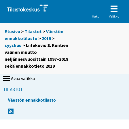
Valikko
Haku
Etusivu
>
Tilastot
>
Väestön
ennakkotilasto
>
2019
>
syyskuu
> Liitekuvio 3. Kuntien
välinen muutto
neljännesvuosittain 1997–2018
sekä ennakkotieto 2019
Avaa valikko
TILASTOT
Väestön ennakkotilasto