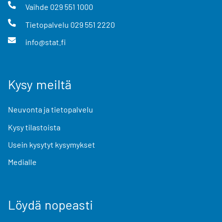
Vaihde
029 551 1000
Tietopalvelu
029 551 2220
info@stat.fi
Kysy meiltä
Neuvonta ja tietopalvelu
Kysy tilastoista
Usein kysytyt kysymykset
Medialle
Löydä nopeasti