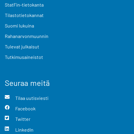
StatFin-tietokanta
Tilastotietokannat
Suomi lukuina
Rahanarvonmuunnin
Tulevat julkaisut
Tutkimusaineistot
Seuraa meitä
Tilaa uutisviesti
Facebook
Twitter
LinkedIn