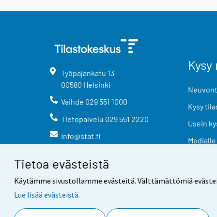
Kysy 
Työpajankatu
13
00580
Helsinki
Neuvonta
Vaihde
029 551 1000
Kysy tila
Tietopalvelu
029 551 2220
Usein ky
info@stat.fi
Medialle
Tietoa evästeistä
Käytämme sivustollamme evästeitä. Välttämättömiä evästeitä t
Lue lisää evästeistä.
Yhteystiedot
Palaute