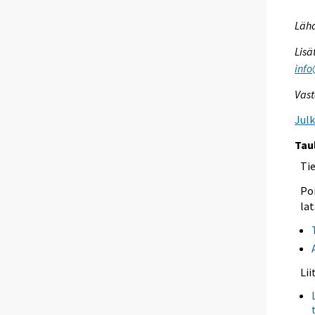
Lähd
Lisä
info
Vast
Jul
Tau
Ti
Poi
lat
Li