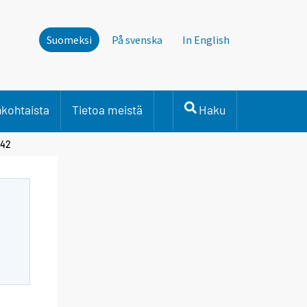
Suomeksi
På svenska
In English
nkohtaista
Tietoa meistä
Haku
442