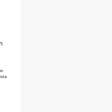
75
än
ista