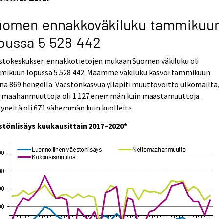
uomen ennakkoväkiluku tammikuu
pussa 5 528 442
astokeskuksen ennakkotietojen mukaan Suomen väkiluku oli
mikuun lopussa 5 528 442. Maamme väkiluku kasvoi tammikuun
na 869 hengellä. Väestönkasvua ylläpiti muuttovoitto ulkomailta
lä maahanmuuttoja oli 1 127 enemmän kuin maastamuuttoja.
yneitä oli 671 vähemmän kuin kuolleita.
stönlisäys kuukausittain 2017–2020*