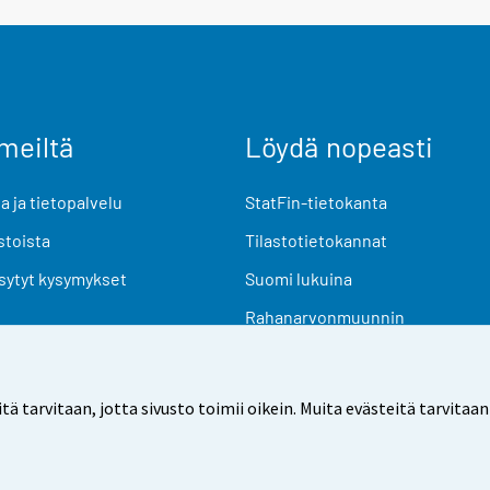
meiltä
Löydä nopeasti
 ja tietopalvelu
StatFin-tietokanta
stoista
Tilastotietokannat
sytyt kysymykset
Suomi lukuina
Rahanarvonmuunnin
Tulevat julkaisut
Tutkimusaineistot
arvitaan, jotta sivusto toimii oikein. Muita evästeitä tarvitaan
Käyttöehdot
Tietosuoja
Saavutettavuus
Tietoa sivu