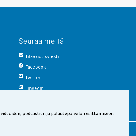
Seuraa meitä
Tilaa uutisviesti
Facebook
Twitter
LinkedIn
YouTube
Instagram
 videoiden, podcastien ja palautepalvelun esittämiseen.
stosta
Evästeasetukset