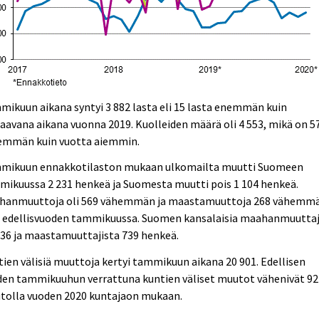
ikuun aikana syntyi 3 882 lasta eli 15 lasta enemmän kuin
aavana aikana vuonna 2019. Kuolleiden määrä oli 4 553, mikä on 5
emmän kuin vuotta aiemmin.
mikuun ennakkotilaston mukaan ulkomailta muutti Suomeen
ikuussa 2 231 henkeä ja Suomesta muutti pois 1 104 henkeä.
hanmuuttoja oli 569 vähemmän ja maastamuuttoja 268 vähemm
n edellisvuoden tammikuussa. Suomen kansalaisia maahanmuuttaj
636 ja maastamuuttajista 739 henkeä.
ien välisiä muuttoja kertyi tammikuun aikana 20 901. Edellisen
den tammikuuhun verrattuna kuntien väliset muutot vähenivät 92
tolla vuoden 2020 kuntajaon mukaan.