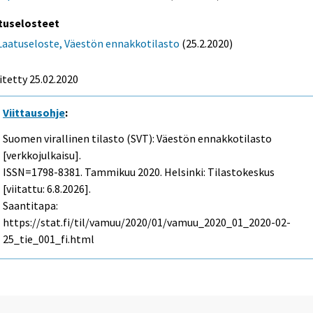
tuselosteet
Laatuseloste, Väestön ennakkotilasto
(25.2.2020)
itetty 25.02.2020
Viittausohje
:
Suomen virallinen tilasto (SVT): Väestön ennakkotilasto
[verkkojulkaisu].
ISSN=1798-8381.
Tammikuu
2020. Helsinki: Tilastokeskus
[viitattu: 6.8.2026].
Saantitapa:
https://stat.fi/til/vamuu/2020/01/vamuu_2020_01_2020-02-
25_tie_001_fi.html