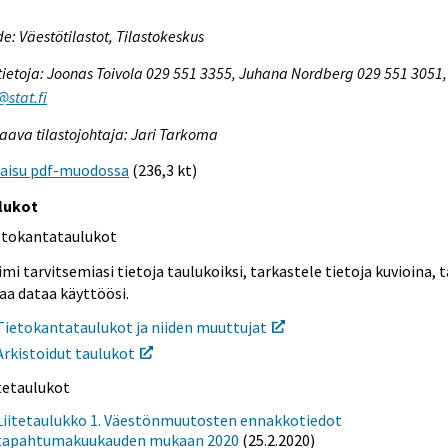
e: Väestötilastot, Tilastokeskus
tietoja: Joonas Toivola 029 551 3355, Juhana Nordberg 029 551 3051,
@stat.fi
aava tilastojohtaja: Jari Tarkoma
kaisu pdf-muodossa
(236,3 kt)
lukot
etokantataulukot
mi tarvitsemiasi tietoja taulukoiksi, tarkastele tietoja kuvioina, t
aa dataa käyttöösi.
Tietokantataulukot ja niiden muuttujat
Arkistoidut taulukot
itetaulukot
Liitetaulukko 1. Väestönmuutosten ennakkotiedot
tapahtumakuukauden mukaan 2020
(25.2.2020)