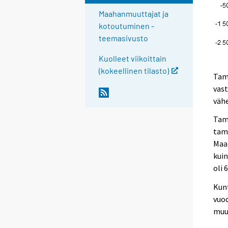
Maahanmuuttajat ja
kotoutuminen -
teemasivusto
Kuolleet viikoittain
(kokeellinen tilasto)
Tamm
vast
väh
Tam
tamm
Maa
kui
oli 
Kunt
vuo
muu