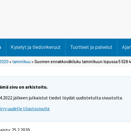
a
Kyselyt ja tiedonkeruut
Tuotteet ja palvelut
Aja
2020
>
tammikuu
> Suomen ennakkoväkiluku tammikuun lopussa 5 528 
ämä sivu on arkistoitu.
.4.2022 jälkeen julkaistut tiedot löydät uudistetulta sivustolta.
iirry uudelle tilastosivulle
aistu: 25.2.2020