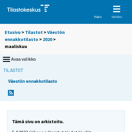
Valikko
Haku
Etusivu
>
Tilastot
>
Väestön
ennakkotilasto
>
2020
>
maaliskuu
Avaa valikko
TILASTOT
Väestön ennakkotilasto
Tämä sivu on arkistoitu.