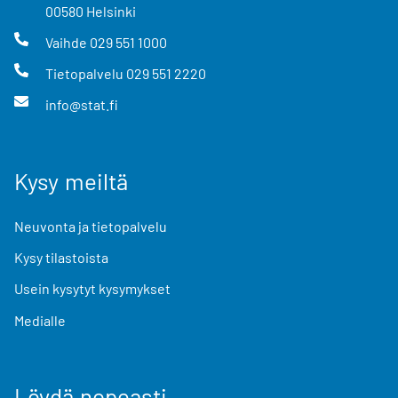
00580
Helsinki
Vaihde
029 551 1000
Tietopalvelu
029 551 2220
info@stat.fi
Kysy meiltä
Neuvonta ja tietopalvelu
Kysy tilastoista
Usein kysytyt kysymykset
Medialle
Löydä nopeasti