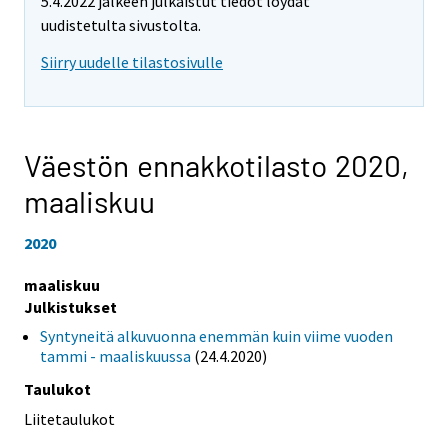
5.4.2022 jälkeen julkaistut tiedot löydät
uudistetulta sivustolta.
Siirry uudelle tilastosivulle
Väestön ennakkotilasto 2020,
maaliskuu
2020
maaliskuu
Julkistukset
Syntyneitä alkuvuonna enemmän kuin viime vuoden
tammi - maaliskuussa
(24.4.2020)
Taulukot
Liitetaulukot