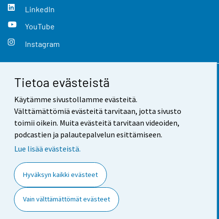
LinkedIn
YouTube
Instagram
Tietoa evästeistä
Yhteystiedot
Käytämme sivustollamme evästeitä.
Palaute
Välttämättömiä evästeitä tarvitaan, jotta sivusto
toimii oikein. Muita evästeitä tarvitaan videoiden,
Käyttöehdot
podcastien ja palautepalvelun esittämiseen.
Tietosuoja
Lue lisää evästeistä.
Saavutettavuus
Hyväksyn kaikki evästeet
Tietoa sivustosta
Vain välttämättömät evästeet
Evästeasetukset