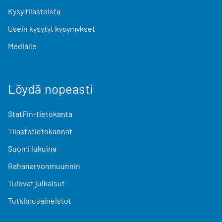
Kysy tilastoista
Usein kysytyt kysymykset
Medialle
Löydä nopeasti
StatFin-tietokanta
Tilastotietokannat
Suomi lukuina
Rahanarvonmuunnin
Tulevat julkaisut
Tutkimusaineistot