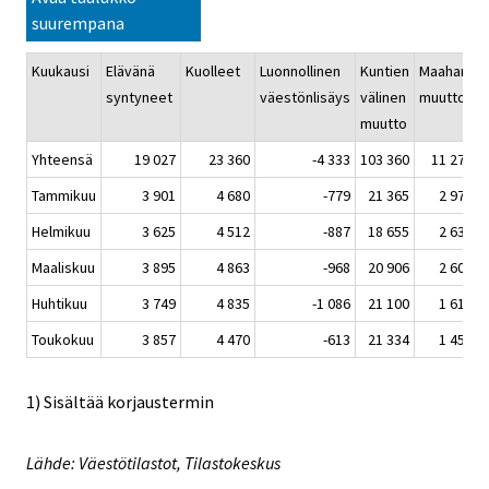
suurempana
Kuukausi
Elävänä
Kuolleet
Luonnollinen
Kuntien
Maahan-
syntyneet
väestönlisäys
välinen
muutto
muutto
Yhteensä
19 027
23 360
-4 333
103 360
11 273
Tammikuu
3 901
4 680
-779
21 365
2 975
Helmikuu
3 625
4 512
-887
18 655
2 630
Maaliskuu
3 895
4 863
-968
20 906
2 603
Huhtikuu
3 749
4 835
-1 086
21 100
1 610
Toukokuu
3 857
4 470
-613
21 334
1 455
1) Sisältää korjaustermin
Lähde: Väestötilastot, Tilastokeskus