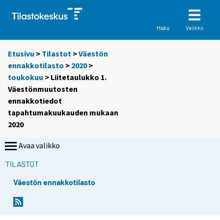
Valikko
Haku
Etusivu
>
Tilastot
>
Väestön
ennakkotilasto
>
2020
>
toukokuu
> Liitetaulukko 1.
Väestönmuutosten
ennakkotiedot
tapahtumakuukauden mukaan
2020
Avaa valikko
TILASTOT
Väestön ennakkotilasto