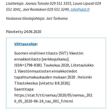
Lisätietoja: Joonas Toivola 029 551 3355, Laura Lipasti 029
551 3041, Joni Rantakari 029 551 3249,
info@stat.fi
Vastaava tilastojohtaja: Jari Tarkoma
Päivitetty 24.06.2020
Viittausohje
:
Suomen virallinen tilasto (SVT): Väestön
ennakkotilasto [verkkojulkaisu].
ISSN=1798-8381.
Toukokuu
2020, Liitetaulukko
1. Väestönmuutosten ennakkotiedot
tapahtumakuukauden mukaan 2020 . Helsinki:
Tilastokeskus [viitattu: 8.8.2026].
Saantitapa:
https://stat.fi/til/vamuu/2020/05/vamuu_202
0_05_2020-06-24_tau_001_fi.html