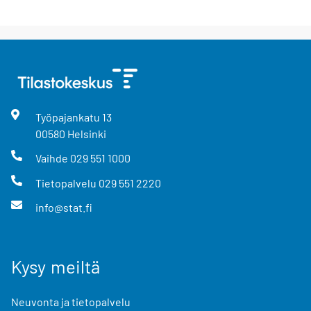
Työpajankatu
13
00580
Helsinki
Vaihde
029 551 1000
Tietopalvelu
029 551 2220
info@stat.fi
Kysy meiltä
Neuvonta ja tietopalvelu