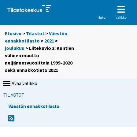
Valikko
Haku
Etusivu
>
Tilastot
>
Väestön
ennakkotilasto
>
2021
>
joulukuu
> Liitekuvio 3. Kuntien
välinen muutto
neljännesvuosittain 1999–2020
sekä ennakkotieto 2021
Avaa valikko
TILASTOT
Väestön ennakkotilasto