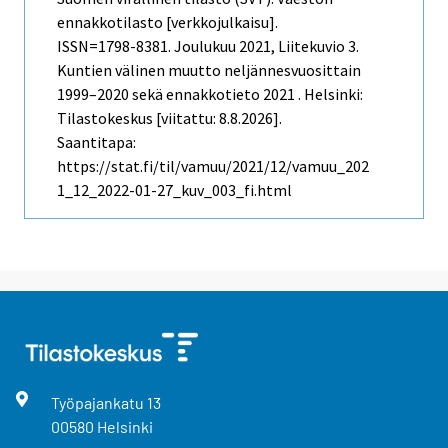
ennakkotilasto [verkkojulkaisu].
ISSN=1798-8381.
Joulukuu
2021, Liitekuvio 3.
Kuntien välinen muutto neljännesvuosittain
1999–2020 sekä ennakkotieto 2021 . Helsinki:
Tilastokeskus [viitattu: 8.8.2026].
Saantitapa:
https://stat.fi/til/vamuu/2021/12/vamuu_202
1_12_2022-01-27_kuv_003_fi.html
Työpajankatu
13
00580
Helsinki