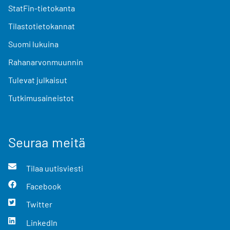
StatFin-tietokanta
Tilastotietokannat
Suomi lukuina
Rahanarvonmuunnin
Tulevat julkaisut
Tutkimusaineistot
Seuraa meitä
Tilaa uutisviesti
Facebook
Twitter
LinkedIn