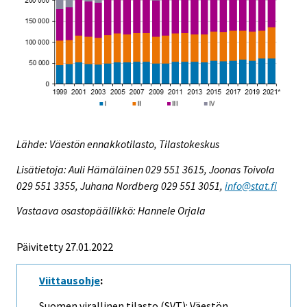
Lähde: Väestön ennakkotilasto, Tilastokeskus
Lisätietoja: Auli Hämäläinen 029 551 3615, Joonas Toivola
029 551 3355, Juhana Nordberg 029 551 3051,
info@stat.fi
Vastaava osastopäällikkö: Hannele Orjala
Päivitetty 27.01.2022
Viittausohje
:
Suomen virallinen tilasto (SVT): Väestön