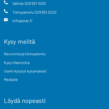
Vaihde
029 551 1000
Tietopalvelu
029 551 2220
info@stat.fi
Kysy meiltä
Neuvonta ja tietopalvelu
Kysy tilastoista
Usein kysytyt kysymykset
Medialle
Löydä nopeasti