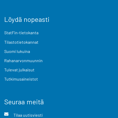
Löydä nopeasti
StatFin-tietokanta
Tilastotietokannat
Suomi lukuina
Rahanarvonmuunnin
Tulevat julkaisut
Tutkimusaineistot
Seuraa meitä
Tilaa uutisviesti