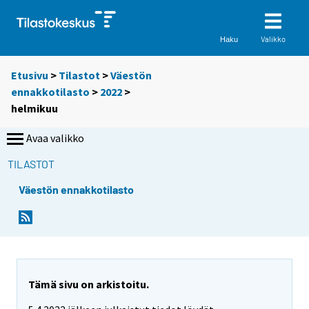
Valikko
Haku
Etusivu
>
Tilastot
>
Väestön
ennakkotilasto
>
2022
>
helmikuu
Avaa valikko
TILASTOT
Väestön ennakkotilasto
Tämä sivu on arkistoitu.