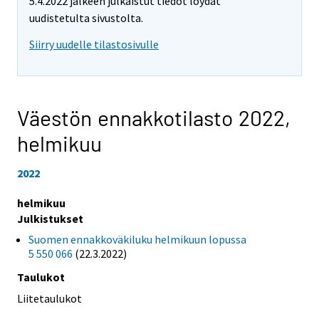
5.4.2022 jälkeen julkaistut tiedot löydät
uudistetulta sivustolta.
Siirry uudelle tilastosivulle
Väestön ennakkotilasto 2022,
helmikuu
2022
helmikuu
Julkistukset
Suomen ennakkoväkiluku helmikuun lopussa
5 550 066
(22.3.2022)
Taulukot
Liitetaulukot