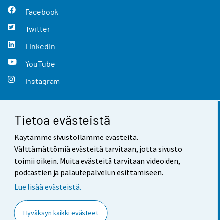
Facebook
Twitter
LinkedIn
YouTube
Instagram
Tietoa evästeistä
Yhteystiedot
Käytämme sivustollamme evästeitä.
Palaute
Välttämättömiä evästeitä tarvitaan, jotta sivusto
toimii oikein. Muita evästeitä tarvitaan videoiden,
Käyttöehdot
podcastien ja palautepalvelun esittämiseen.
Tietosuoja
Lue lisää evästeistä.
Saavutettavuus
Hyväksyn kaikki evästeet