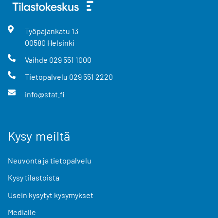
Työpajankatu
13
00580
Helsinki
Vaihde
029 551 1000
Tietopalvelu
029 551 2220
info@stat.fi
Kysy meiltä
Neuvonta ja tietopalvelu
Kysy tilastoista
Usein kysytyt kysymykset
Medialle