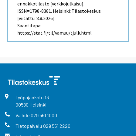
ennakkotilasto [verkkojulkaisu].
ISSN=1798-8381. Helsinki: Tilastokeskus
[viitattu: 8.8.2026].
Saantitapa:
https://stat.fi/til/vamuu/tjulk.html
Työpajankatu
13
00580
Helsinki
Vaihde
029 551 1000
Tietopalvelu
029 551 2220