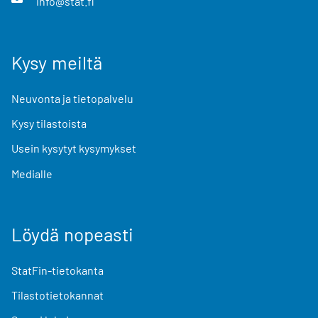
info@stat.fi
Kysy meiltä
Neuvonta ja tietopalvelu
Kysy tilastoista
Usein kysytyt kysymykset
Medialle
Löydä nopeasti
StatFin-tietokanta
Tilastotietokannat