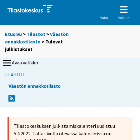
Valikko
Haku
Etusivu
>
Tilastot
>
Väestön
ennakkotilasto
> Tulevat
julkistukset
Avaa valikko
TILASTOT
Väestön ennakkotilasto
Tilastokeskuksen julkistamiskalenteri uudistuu
5.4.2022. Tällä sivulla olevassa kalenterissa on