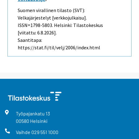
Suomen virallinen tilasto (SVT):
Velkajärjestelyt [verkkojulkaisu].
ISSN=1798-5803. Helsinki: Tilastokeskus
[viitattu: 6.8.2026].
Saantitapa:
https://stat.fi/til/velj/2006/index.html
Työpajankatu
13
00580
Helsinki
Vaihde
029 551 1000