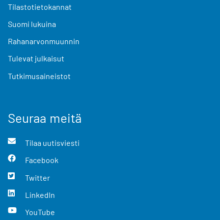
Tilastotietokannat
Suomi lukuina
Rahanarvonmuunnin
Tulevat julkaisut
Tutkimusaineistot
Seuraa meitä
Tilaa uutisviesti
Facebook
Twitter
LinkedIn
YouTube