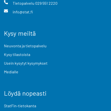
Tietopalvelu
029 551 2220
info@stat.fi
Kysy meiltä
Neuvonta ja tietopalvelu
Kysy tilastoista
Usein kysytyt kysymykset
Medialle
Löydä nopeasti
StatFin-tietokanta