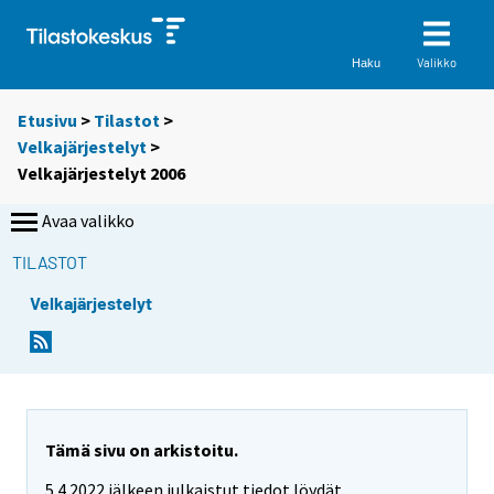
Valikko
Haku
Etusivu
>
Tilastot
>
Velkajärjestelyt
>
Velkajärjestelyt 2006
Avaa valikko
TILASTOT
Velkajärjestelyt
Tämä sivu on arkistoitu.
5.4.2022 jälkeen julkaistut tiedot löydät