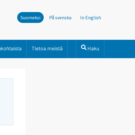
Suomeksi
På svenska
In English
nkohtaista
Tietoa meistä
Haku