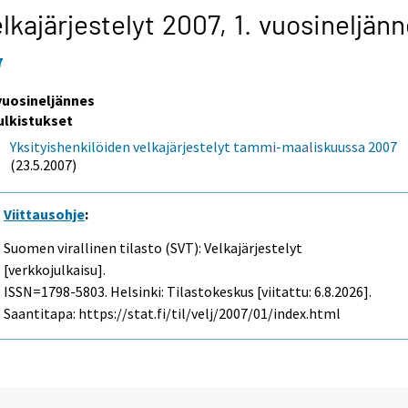
lkajärjestelyt 2007,
1. vuosineljän
7
 vuosineljännes
ulkistukset
Yksityishenkilöiden velkajärjestelyt tammi-maaliskuussa 2007
(23.5.2007)
Viittausohje
:
Suomen virallinen tilasto (SVT): Velkajärjestelyt
[verkkojulkaisu].
ISSN=1798-5803. Helsinki: Tilastokeskus [viitattu: 6.8.2026].
Saantitapa: https://stat.fi/til/velj/2007/01/index.html