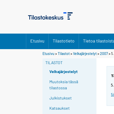
Etusivu
Tilastotieto
Tietoa tilastoist
Etusivu
>
Tilastot
>
Velkajärjestelyt
>
2007
>
1
TILASTOT
Velkajärjestelyt
T
Muutoksia tässä
5
tilastossa
S
Julkistukset
Katsaukset