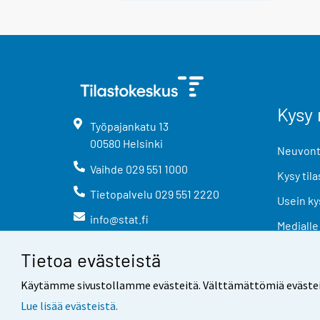
Kysy 
Työpajankatu
13
00580
Helsinki
Neuvonta
Vaihde
029 551 1000
Kysy tila
Tietopalvelu
029 551 2220
Usein ky
info@stat.fi
Medialle
Tietoa evästeistä
Käytämme sivustollamme evästeitä. Välttämättömiä evästeitä t
Lue lisää evästeistä.