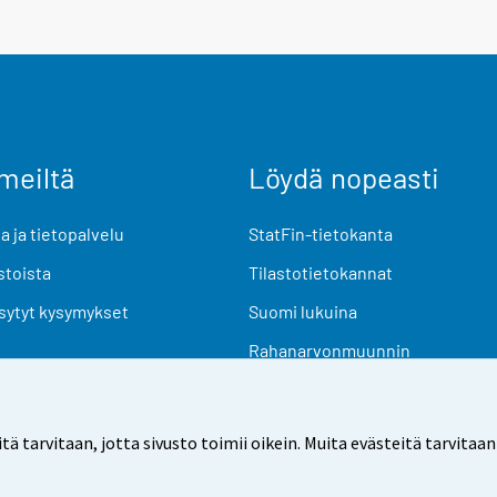
meiltä
Löydä nopeasti
 ja tietopalvelu
StatFin-tietokanta
stoista
Tilastotietokannat
sytyt kysymykset
Suomi lukuina
Rahanarvonmuunnin
Tulevat julkaisut
Tutkimusaineistot
arvitaan, jotta sivusto toimii oikein. Muita evästeitä tarvitaan