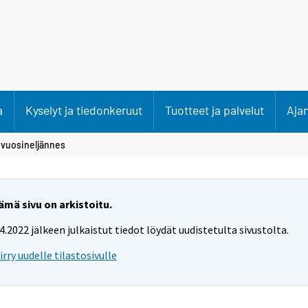
a
Kyselyt ja tiedonkeruut
Tuotteet ja palvelut
Aja
. vuosineljännes
ämä sivu on arkistoitu.
.4.2022 jälkeen julkaistut tiedot löydät uudistetulta sivustolta.
iirry uudelle tilastosivulle