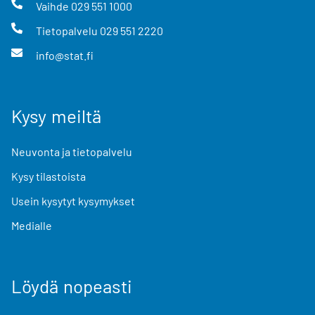
Vaihde
029 551 1000
Tietopalvelu
029 551 2220
info@stat.fi
Kysy meiltä
Neuvonta ja tietopalvelu
Kysy tilastoista
Usein kysytyt kysymykset
Medialle
Löydä nopeasti