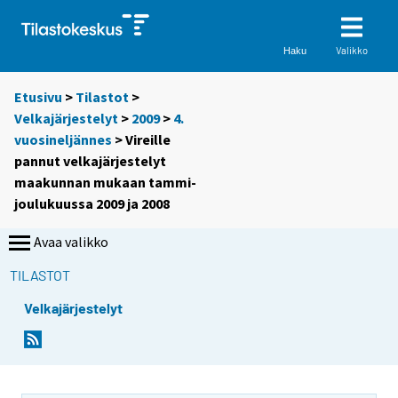
Valikko
Haku
Etusivu
>
Tilastot
>
Velkajärjestelyt
>
2009
>
4.
vuosineljännes
> Vireille
pannut velkajärjestelyt
maakunnan mukaan tammi-
joulukuussa 2009 ja 2008
Avaa valikko
TILASTOT
Velkajärjestelyt