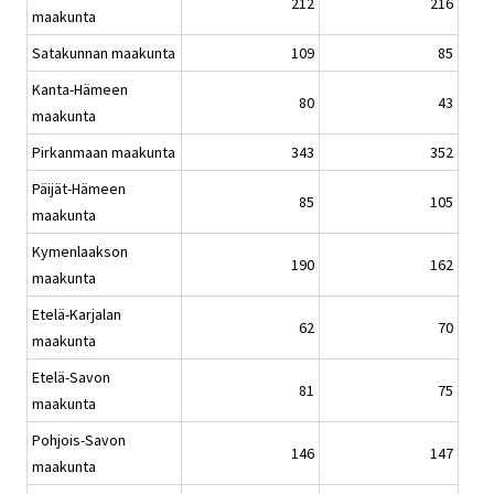
212
216
maakunta
Satakunnan maakunta
109
85
Kanta-Hämeen
80
43
maakunta
Pirkanmaan maakunta
343
352
Päijät-Hämeen
85
105
maakunta
Kymenlaakson
190
162
maakunta
Etelä-Karjalan
62
70
maakunta
Etelä-Savon
81
75
maakunta
Pohjois-Savon
146
147
maakunta