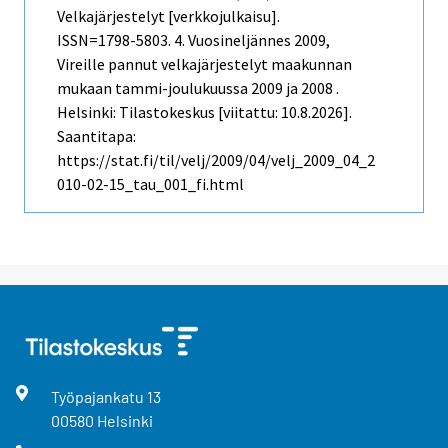
Velkajärjestelyt [verkkojulkaisu].
ISSN=1798-5803.
4. Vuosineljännes
2009,
Vireille pannut velkajärjestelyt maakunnan
mukaan tammi-joulukuussa 2009 ja 2008 .
Helsinki: Tilastokeskus [viitattu: 10.8.2026].
Saantitapa:
https://stat.fi/til/velj/2009/04/velj_2009_04_2
010-02-15_tau_001_fi.html
Työpajankatu
13
00580
Helsinki