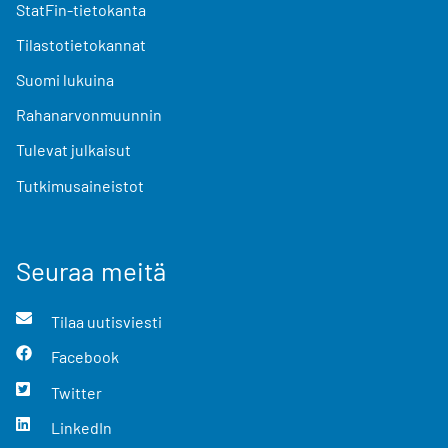
StatFin-tietokanta
Tilastotietokannat
Suomi lukuina
Rahanarvonmuunnin
Tulevat julkaisut
Tutkimusaineistot
Seuraa meitä
Tilaa uutisviesti
Facebook
Twitter
LinkedIn