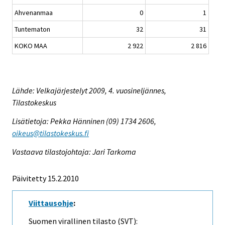
Ahvenanmaa
0
1
Tuntematon
32
31
KOKO MAA
2 922
2 816
Lähde: Velkajärjestelyt 2009, 4. vuosineljännes,
Tilastokeskus
Lisätietoja: Pekka Hänninen (09) 1734 2606,
oikeus@tilastokeskus.fi
Vastaava tilastojohtaja: Jari Tarkoma
Päivitetty 15.2.2010
Viittausohje
:
Suomen virallinen tilasto (SVT):