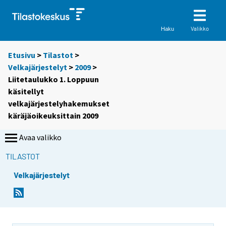
Valikko
Haku
Etusivu
>
Tilastot
>
Velkajärjestelyt
>
2009
>
Liitetaulukko 1. Loppuun
käsitellyt
velkajärjestelyhakemukset
käräjäoikeuksittain 2009
Avaa valikko
TILASTOT
Velkajärjestelyt