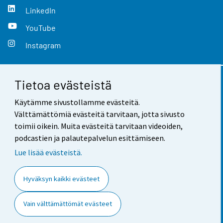
LinkedIn
YouTube
Instagram
Tietoa evästeistä
Yhteystiedot
Käytämme sivustollamme evästeitä.
Palaute
Välttämättömiä evästeitä tarvitaan, jotta sivusto
toimii oikein. Muita evästeitä tarvitaan videoiden,
Käyttöehdot
podcastien ja palautepalvelun esittämiseen.
Tietosuoja
Lue lisää evästeistä.
Saavutettavuus
Hyväksyn kaikki evästeet
Tietoa sivustosta
Vain välttämättömät evästeet
Evästeasetukset