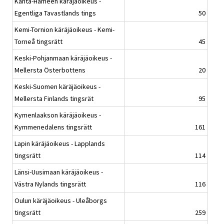
Kanta-Hämeen käräjäoikeus -
Egentliga Tavastlands tings
50
Kemi-Tornion käräjäoikeus - Kemi-
Torneå tingsrätt
45
Keski-Pohjanmaan käräjäoikeus -
Mellersta Österbottens
20
Keski-Suomen käräjäoikeus -
Mellersta Finlands tingsrät
95
Kymenlaakson käräjäoikeus -
Kymmenedalens tingsrätt
161
Lapin käräjäoikeus - Lapplands
tingsrätt
114
Länsi-Uusimaan käräjäoikeus -
Västra Nylands tingsrätt
116
Oulun käräjäoikeus - Uleåborgs
tingsrätt
259