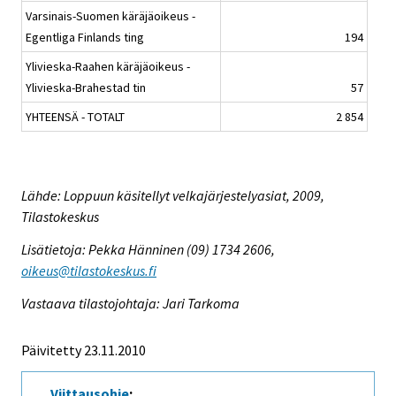
Varsinais-Suomen käräjäoikeus -
Egentliga Finlands ting
194
Ylivieska-Raahen käräjäoikeus -
Ylivieska-Brahestad tin
57
YHTEENSÄ - TOTALT
2 854
Lähde: Loppuun käsitellyt velkajärjestelyasiat, 2009,
Tilastokeskus
Lisätietoja: Pekka Hänninen (09) 1734 2606,
oikeus@tilastokeskus.fi
Vastaava tilastojohtaja: Jari Tarkoma
Päivitetty 23.11.2010
Viittausohje
: