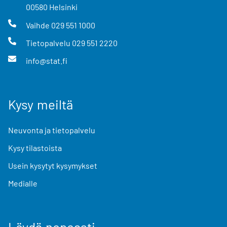
00580
Helsinki
Vaihde
029 551 1000
Tietopalvelu
029 551 2220
info@stat.fi
Kysy meiltä
Neuvonta ja tietopalvelu
Kysy tilastoista
Usein kysytyt kysymykset
Medialle
Löydä nopeasti