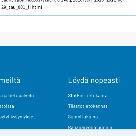
29_tau_001_fi.html
meiltä
Löydä nopeasti
 ja tietopalvelu
StatFin-tietokanta
stoista
Tilastotietokannat
sytyt kysymykset
Suomi lukuina
Rahanarvonmuunnin