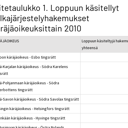
itetaulukko 1. Loppuun käsitellyt
lkajärjestelyhakemukset
räjäoikeuksittain 2010
ÄJÄOIKEUS
Loppuun käsiteltyjä hakem
yhteensä
oon käräjäoikeus - Esbo tingsrätt
ä-Karjalan käräjäoikeus - Södra Karelens
srätt
lä-Pohjanmaan käräjäoikeus - Södra
erbottens tingsrätt
lä-Savon käräjäoikeus - Södra Savolax tingsrätt
ingin käräjäoikeus - Helsingfors tingsrätt
inkään käräjäoikeus - Hyvinge tingsrätt
-Uusimaan käräjäoikeus - Östra Nylands