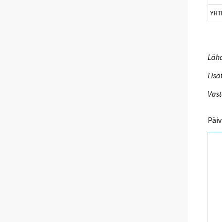
YHT
Lähd
Lisä
Vast
Päiv