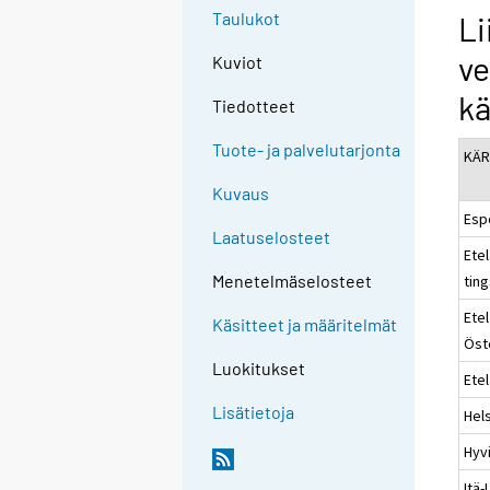
Taulukot
Li
ve
Kuviot
kä
Tiedotteet
Tuote- ja palvelutarjonta
KÄR
Kuvaus
Esp
Laatuselosteet
Etel
Menetelmäselosteet
ting
Ete
Käsitteet ja määritelmät
Öst
Luokitukset
Ete
Lisätietoja
Hels
Hyv
Itä