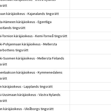
srätt
uun käräjäoikeus - Kajanalands tingsrätt
ta-Hämeen käräjäoikeus - Egentliga
astlands tingsrätt
i-Tornion käräjäoikeus - Kemi-Torneå tingsrätt
ki-Pohjanmaan käräjäoikeus - Mellersta
erbottens tingsrätt
ki-Suomen käräjäoikeus - Mellersta Finlands
srätt
enlaakson käräjäoikeus - Kymmenedalens
srätt
n käräjäoikeus - Lapplands tingsrätt
si-Uusimaan käräjäoikeus - Västra Nylands
srätt
un käräjäoikeus - Uleåborgs tingsrätt