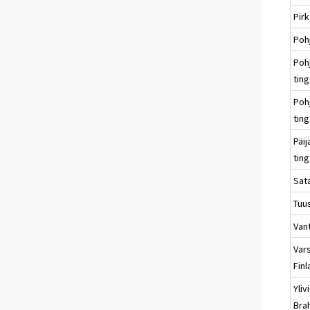
Pir
Poh
Pohj
ting
Poh
ting
Päi
ting
Sat
Tuus
Vant
Var
Finl
Yliv
Bra