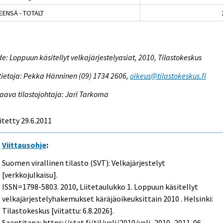
EENSÄ - TOTALT
e: Loppuun käsitellyt velkajärjestelyasiat, 2010, Tilastokeskus
tietoja: Pekka Hänninen (09) 1734 2606,
oikeus@tilastokeskus.fi
aava tilastojohtaja: Jari Tarkoma
itetty 29.6.2011
Viittausohje
:
Suomen virallinen tilasto (SVT): Velkajärjestelyt
[verkkojulkaisu].
ISSN=1798-5803. 2010, Liitetaulukko 1. Loppuun käsitellyt
velkajärjestelyhakemukset käräjäoikeuksittain 2010 . Helsinki:
Tilastokeskus [viitattu: 6.8.2026].
Saantitapa: https://stat.fi/til/velj/2010/velj_2010_2011-06-