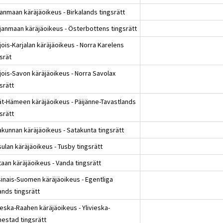
kanmaan käräjäoikeus - Birkalands tingsrätt
janmaan käräjäoikeus - Österbottens tingsrätt
ois-Karjalan käräjäoikeus - Norra Karelens
srät
jois-Savon käräjäoikeus - Norra Savolax
srätt
jät-Hämeen käräjäoikeus - Päijänne-Tavastlands
srätt
akunnan käräjäoikeus - Satakunta tingsrätt
ulan käräjäoikeus - Tusby tingsrätt
aan käräjäoikeus - Vanda tingsrätt
sinais-Suomen käräjäoikeus - Egentliga
ands tingsrätt
ieska-Raahen käräjäoikeus - Ylivieska-
hestad tingsrätt