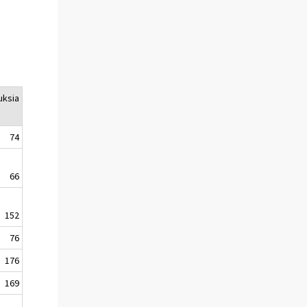
uksia
74
66
152
76
176
169