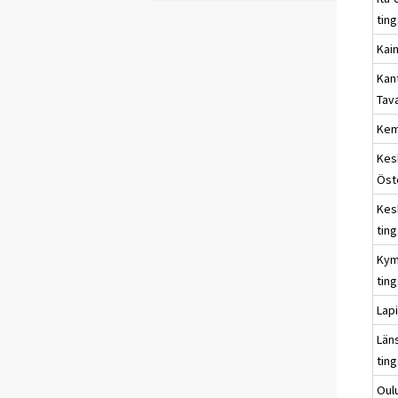
ting
Kain
Kan
Tav
Kem
Kes
Öst
Kes
ting
Kym
ting
Lapi
Län
ting
Oul