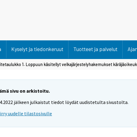
a
Kyselyt ja tiedonkeruut
Tuotteet ja palvelut
Aja
itetaulukko 1. Loppuun käsitellyt velkajärjestelyhakemukset käräjäoikeuk
ämä sivu on arkistoitu.
.4.2022 jälkeen julkaistut tiedot löydät uudistetulta sivustolta.
iirry uudelle tilastosivulle