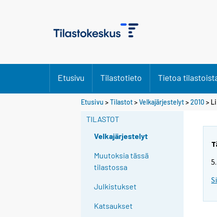
Etusivu
Tilastotieto
Tietoa tilastoist
Etusivu
>
Tilastot
>
Velkajärjestelyt
>
2010
> Li
TILASTOT
Velkajärjestelyt
T
Muutoksia tässä
5
tilastossa
S
Julkistukset
Katsaukset