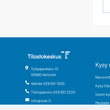
Kysy 
Työpajankatu
13
00580
Helsinki
Neuvonta
Vaihde
029 551 1000
Kysy tila
Tietopalvelu
029 551 2220
Usein ky
info@stat.fi
Medialle