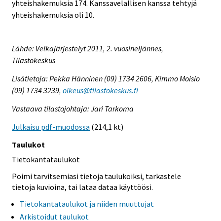
yhteishakemuksia 174. Kanssavelallisen kanssa tehtyjä
yhteishakemuksia oli 10.
Lähde: Velkajärjestelyt 2011, 2. vuosineljännes,
Tilastokeskus
Lisätietoja: Pekka Hänninen (09) 1734 2606, Kimmo Moisio
(09) 1734 3239,
oikeus@tilastokeskus.fi
Vastaava tilastojohtaja: Jari Tarkoma
Julkaisu pdf-muodossa
(214,1 kt)
Taulukot
Tietokantataulukot
Poimi tarvitsemiasi tietoja taulukoiksi, tarkastele
tietoja kuvioina, tai lataa dataa käyttöösi.
Tietokantataulukot ja niiden muuttujat
Arkistoidut taulukot