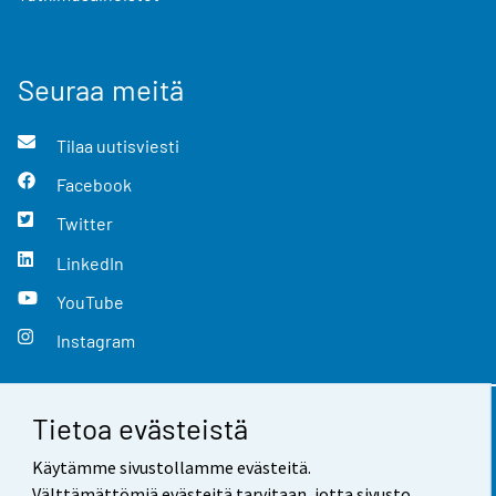
Seuraa meitä
Tilaa uutisviesti
Facebook
Twitter
LinkedIn
YouTube
Instagram
Tietoa evästeistä
Yhteystiedot
Käytämme sivustollamme evästeitä.
Palaute
Välttämättömiä evästeitä tarvitaan, jotta sivusto