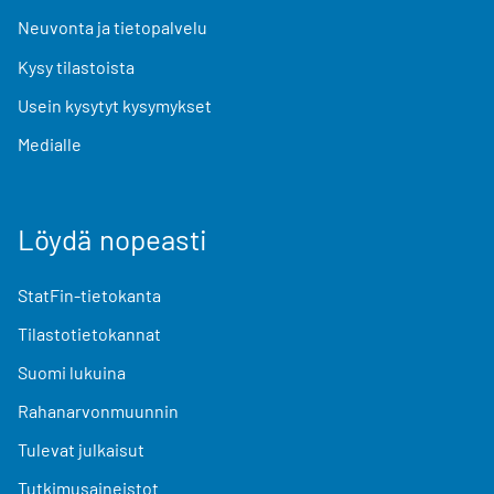
Neuvonta ja tietopalvelu
Kysy tilastoista
Usein kysytyt kysymykset
Medialle
Löydä nopeasti
StatFin-tietokanta
Tilastotietokannat
Suomi lukuina
Rahanarvonmuunnin
Tulevat julkaisut
Tutkimusaineistot