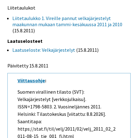
Liitetaulukot
Liitetaulukko 1. Vireille pannut velkajärjestelyt
maakunnan mukaan tammi-kesäkuussa 2011 ja 2010
(15.8.2011)
Laatuselosteet
Laatuseloste: Velkajärjestelyt
(15.8.2011)
Päivitetty 15.8.2011
Viittausohje
:
Suomen virallinen tilasto (SVT):
Velkajärjestelyt [verkkojulkaisu].
ISSN=1798-5803.
2. Vuosineljännes
2011.
Helsinki: Tilastokeskus [viitattu: 8.8.2026].
Saantitapa:
https://stat.fi/til/velj/2011/02/velj_2011_02_2
011-08-15_tie_001_fi.html