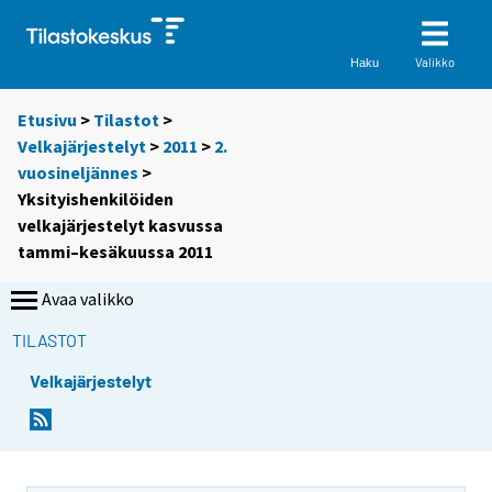
Valikko
Haku
Etusivu
>
Tilastot
>
Velkajärjestelyt
>
2011
>
2.
vuosineljännes
>
Yksityishenkilöiden
velkajärjestelyt kasvussa
tammi–kesäkuussa 2011
Avaa valikko
TILASTOT
Velkajärjestelyt