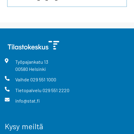
Työpajankatu
13
00580
Helsinki
Vaihde
029 551 1000
Tietopalvelu
029 551 2220
info@stat.fi
Kysy meiltä