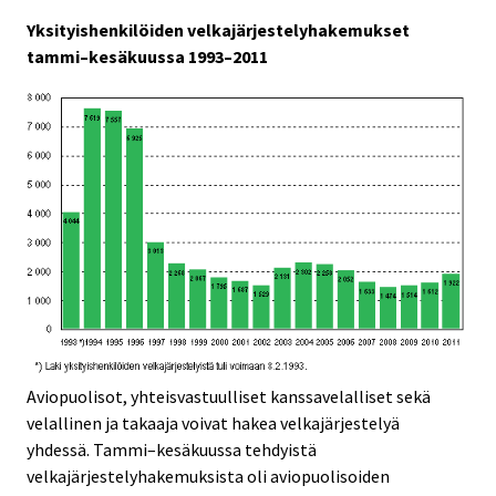
Yksityishenkilöiden velkajärjestelyhakemukset
tammi–kesäkuussa 1993–2011
Aviopuolisot, yhteisvastuulliset kanssavelalliset sekä
velallinen ja takaaja voivat hakea velkajärjestelyä
yhdessä. Tammi–kesäkuussa tehdyistä
velkajärjestelyhakemuksista oli aviopuolisoiden