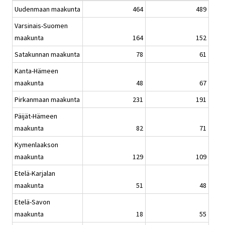
Uudenmaan maakunta
464
489
Varsinais-Suomen
maakunta
164
152
Satakunnan maakunta
78
61
Kanta-Hämeen
maakunta
48
67
Pirkanmaan maakunta
231
191
Päijät-Hämeen
maakunta
82
71
Kymenlaakson
maakunta
129
109
Etelä-Karjalan
maakunta
51
48
Etelä-Savon
maakunta
18
55