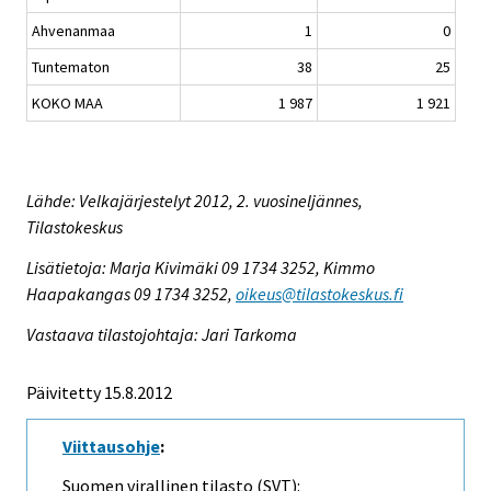
Ahvenanmaa
1
0
Tuntematon
38
25
KOKO MAA
1 987
1 921
Lähde: Velkajärjestelyt 2012, 2. vuosineljännes,
Tilastokeskus
Lisätietoja: Marja Kivimäki 09 1734 3252, Kimmo
Haapakangas 09 1734 3252,
oikeus@tilastokeskus.fi
Vastaava tilastojohtaja: Jari Tarkoma
Päivitetty 15.8.2012
Viittausohje
:
Suomen virallinen tilasto (SVT):