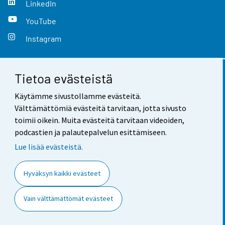
LinkedIn
YouTube
Instagram
Tietoa evästeistä
Yhteystiedot
Käytämme sivustollamme evästeitä.
Palaute
Välttämättömiä evästeitä tarvitaan, jotta sivusto
toimii oikein. Muita evästeitä tarvitaan videoiden,
Käyttöehdot
podcastien ja palautepalvelun esittämiseen.
Tietosuoja
Lue lisää evästeistä.
Saavutettavuus
Hyväksyn kaikki evästeet
Tietoa sivustosta
Vain välttämättömät evästeet
Evästeasetukset