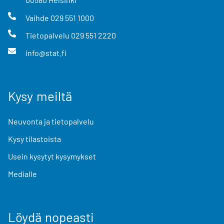
Vaihde
029 551 1000
Tietopalvelu
029 551 2220
info@stat.fi
Kysy meiltä
Neuvonta ja tietopalvelu
Kysy tilastoista
Usein kysytyt kysymykset
Medialle
Löydä nopeasti