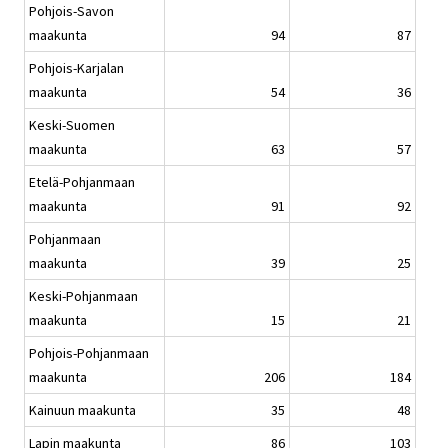
Pohjois-Savon
maakunta
94
87
Pohjois-Karjalan
maakunta
54
36
Keski-Suomen
maakunta
63
57
Etelä-Pohjanmaan
maakunta
91
92
Pohjanmaan
maakunta
39
25
Keski-Pohjanmaan
maakunta
15
21
Pohjois-Pohjanmaan
maakunta
206
184
Kainuun maakunta
35
48
Lapin maakunta
86
103