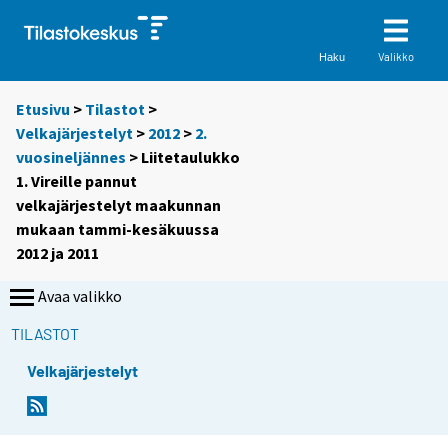
Valikko
Haku
Etusivu
>
Tilastot
>
Velkajärjestelyt
>
2012
>
2.
vuosineljännes
> Liitetaulukko
1. Vireille pannut
velkajärjestelyt maakunnan
mukaan tammi-kesäkuussa
2012 ja 2011
Avaa valikko
TILASTOT
Velkajärjestelyt