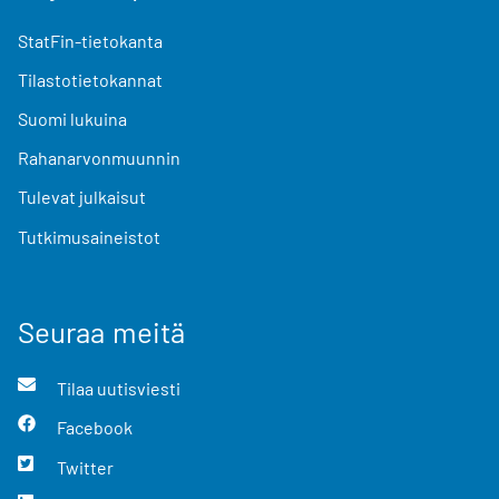
StatFin-tietokanta
Tilastotietokannat
Suomi lukuina
Rahanarvonmuunnin
Tulevat julkaisut
Tutkimusaineistot
Seuraa meitä
Tilaa uutisviesti
Facebook
Twitter