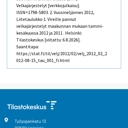
Velkajärjestelyt [verkkojulkaisu].
ISSN=1798-5803.
2. Vuosineljännes
2012,
Liitetaulukko 1. Vireille pannut
velkajärjestelyt maakunnan mukaan tammi-
kesäkuussa 2012 ja 2011 . Helsinki:
Tilastokeskus [viitattu: 6.8.2026].
Saantitapa:
https://stat.fi/til/velj/2012/02/velj_2012_02_2
012-08-15_tau_001_fi.html
Työpajankatu
13
00580
Helsinki