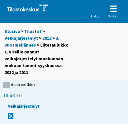
Valikko
Haku
Etusivu
>
Tilastot
>
Velkajärjestelyt
>
2012
>
3.
vuosineljännes
> Liitetaulukko
1. Vireille pannut
velkajärjestelyt maakunnan
mukaan tammi-syyskuussa
2012 ja 2011
Avaa valikko
TILASTOT
Velkajärjestelyt