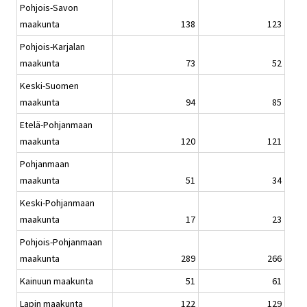
Pohjois-Savon
maakunta
138
123
Pohjois-Karjalan
maakunta
73
52
Keski-Suomen
maakunta
94
85
Etelä-Pohjanmaan
maakunta
120
121
Pohjanmaan
maakunta
51
34
Keski-Pohjanmaan
maakunta
17
23
Pohjois-Pohjanmaan
maakunta
289
266
Kainuun maakunta
51
61
Lapin maakunta
122
129