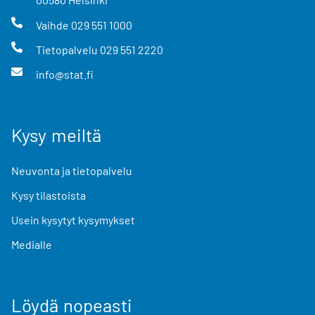
Vaihde
029 551 1000
Tietopalvelu
029 551 2220
info@stat.fi
Kysy meiltä
Neuvonta ja tietopalvelu
Kysy tilastoista
Usein kysytyt kysymykset
Medialle
Löydä nopeasti