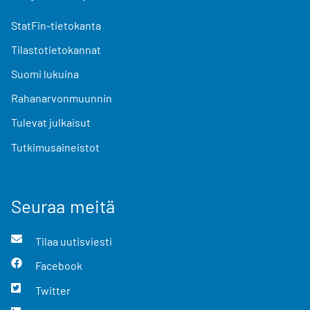
StatFin-tietokanta
Tilastotietokannat
Suomi lukuina
Rahanarvonmuunnin
Tulevat julkaisut
Tutkimusaineistot
Seuraa meitä
Tilaa uutisviesti
Facebook
Twitter