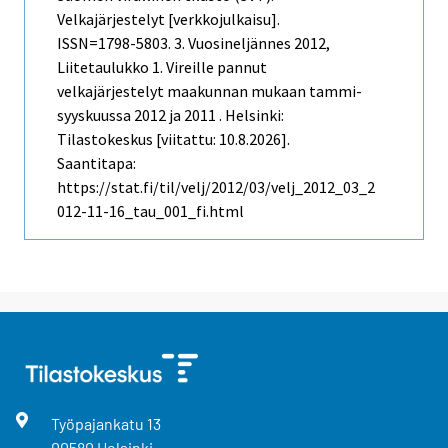
Velkajärjestelyt [verkkojulkaisu].
ISSN=1798-5803.
3. Vuosineljännes
2012,
Liitetaulukko 1. Vireille pannut
velkajärjestelyt maakunnan mukaan tammi-
syyskuussa 2012 ja 2011 . Helsinki:
Tilastokeskus [viitattu: 10.8.2026].
Saantitapa:
https://stat.fi/til/velj/2012/03/velj_2012_03_2
012-11-16_tau_001_fi.html
Työpajankatu
13
00580
Helsinki