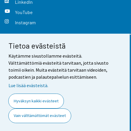
LinkedIn
YouTube
Instagram
Tietoa evästeistä
Yhteystiedot
Käytämme sivustollamme evästeitä.
Palaute
Välttämättömiä evästeitä tarvitaan, jotta sivusto
toimii oikein. Muita evästeitä tarvitaan videoiden,
Käyttöehdot
podcastien ja palautepalvelun esittämiseen.
Tietosuoja
Lue lisää evästeistä.
Saavutettavuus
Hyväksyn kaikki evästeet
Tietoa sivustosta
Vain välttämättömät evästeet
Evästeasetukset