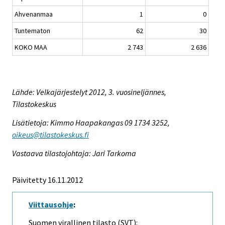
Ahvenanmaa
1
0
Tuntematon
62
30
KOKO MAA
2 743
2 636
Lähde: Velkajärjestelyt 2012, 3. vuosineljännes,
Tilastokeskus
Lisätietoja: Kimmo Haapakangas 09 1734 3252,
oikeus@tilastokeskus.fi
Vastaava tilastojohtaja: Jari Tarkoma
Päivitetty 16.11.2012
Viittausohje
:
Suomen virallinen tilasto (SVT):