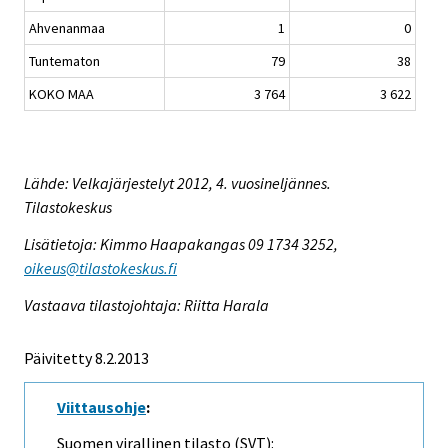
Ahvenanmaa
1
0
Tuntematon
79
38
KOKO MAA
3 764
3 622
Lähde: Velkajärjestelyt 2012, 4. vuosineljännes.
Tilastokeskus
Lisätietoja: Kimmo Haapakangas 09 1734 3252,
oikeus@tilastokeskus.fi
Vastaava tilastojohtaja: Riitta Harala
Päivitetty 8.2.2013
Viittausohje
:
Suomen virallinen tilasto (SVT):