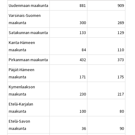
Uudenmaan maakunta
881
909
Varsinais-Suomen
maakunta
300
269
Satakunnan maakunta
133
129
Kanta-Hämeen
maakunta
84
110
Pirkanmaan maakunta
432
373
Päijät-Hämeen
maakunta
171
175
Kymenlaakson
maakunta
230
217
Etelä-Karjalan
maakunta
100
80
Etelä-Savon
maakunta
36
90