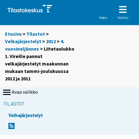
Valikko
Haku
Etusivu
>
Tilastot
>
Velkajärjestelyt
>
2012
>
4.
vuosineljännes
> Liitetaulukko
1. Vireille pannut
velkajärjestelyt maakunnan
mukaan tammi-joulukuussa
2012 ja 2011
Avaa valikko
TILASTOT
Velkajärjestelyt