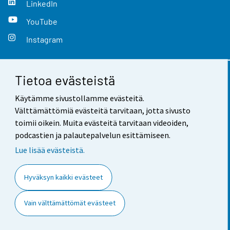
LinkedIn
YouTube
Instagram
Tietoa evästeistä
Yhteystiedot
Käytämme sivustollamme evästeitä.
Palaute
Välttämättömiä evästeitä tarvitaan, jotta sivusto
toimii oikein. Muita evästeitä tarvitaan videoiden,
Käyttöehdot
podcastien ja palautepalvelun esittämiseen.
Tietosuoja
Lue lisää evästeistä.
Saavutettavuus
Hyväksyn kaikki evästeet
Tietoa sivustosta
Vain välttämättömät evästeet
Evästeasetukset