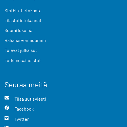
StatFin-tietokanta
Tilastotietokannat
Suomi lukuina
Rahanarvonmuunnin
Tulevat julkaisut
Tutkimusaineistot
Seuraa meitä
Tilaa uutisviesti
Facebook
Twitter