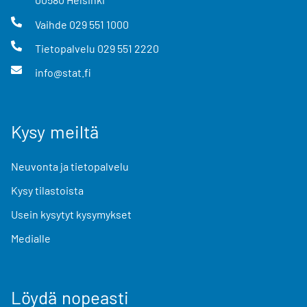
Vaihde
029 551 1000
Tietopalvelu
029 551 2220
info@stat.fi
Kysy meiltä
Neuvonta ja tietopalvelu
Kysy tilastoista
Usein kysytyt kysymykset
Medialle
Löydä nopeasti