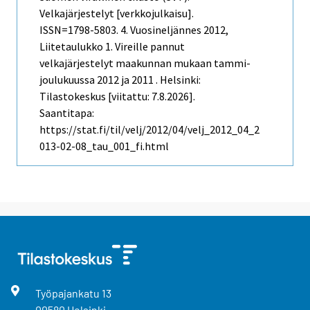
Velkajärjestelyt [verkkojulkaisu].
ISSN=1798-5803.
4. Vuosineljännes
2012,
Liitetaulukko 1. Vireille pannut
velkajärjestelyt maakunnan mukaan tammi-
joulukuussa 2012 ja 2011 . Helsinki:
Tilastokeskus [viitattu: 7.8.2026].
Saantitapa:
https://stat.fi/til/velj/2012/04/velj_2012_04_2
013-02-08_tau_001_fi.html
Työpajankatu
13
00580
Helsinki