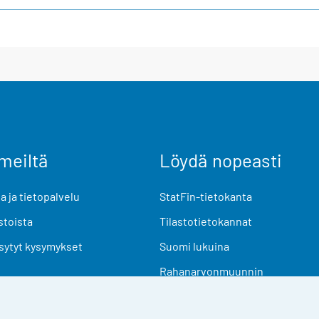
meiltä
Löydä nopeasti
 ja tietopalvelu
StatFin-tietokanta
stoista
Tilastotietokannat
sytyt kysymykset
Suomi lukuina
Rahanarvonmuunnin
Tulevat julkaisut