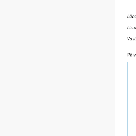
Lähd
Lisä
Vast
Päiv