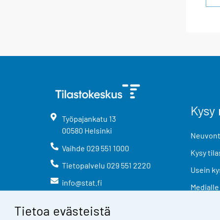
Kysy 
Työpajankatu
13
00580
Helsinki
Neuvonta
Vaihde
029 551 1000
Kysy tila
Tietopalvelu
029 551 2220
Usein ky
info@stat.fi
Medialle
Tietoa evästeistä