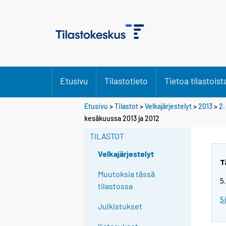
Etusivu
Tilastotieto
Tietoa tilastoist
Etusivu
>
Tilastot
>
Velkajärjestelyt
>
2013
>
2.
kesäkuussa 2013 ja 2012
TILASTOT
Velkajärjestelyt
T
Muutoksia tässä
5
tilastossa
S
Julkistukset