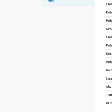
Ete
Poh
Pohj
Kes
Ete
Poh
Kes
Poh
Kai
Lap
Ahv
Tun
KO