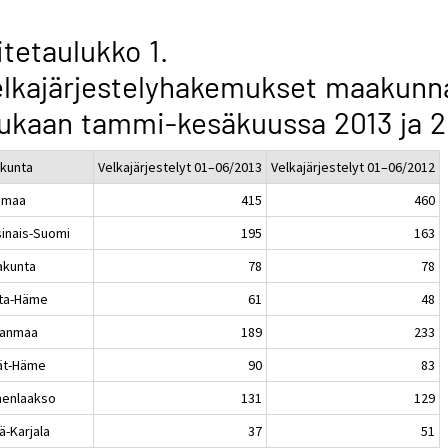
itetaulukko 1.
lkajärjestelyhakemukset maakunn
kaan tammi-kesäkuussa 2013 ja 2
kunta
Velkajärjestelyt 01–06/2013
Velkajärjestelyt 01–06/2012
imaa
415
460
sinais-Suomi
195
163
akunta
78
78
ta-Häme
61
48
kanmaa
189
233
jät-Häme
90
83
enlaakso
131
129
ä-Karjala
37
51