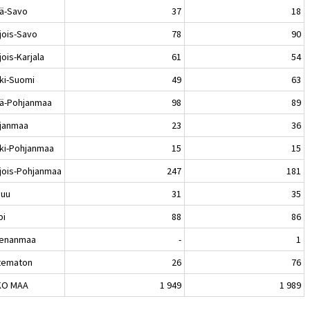
lä-Savo
37
18
jois-Savo
78
90
ois-Karjala
61
54
ki-Suomi
49
63
lä-Pohjanmaa
98
89
janmaa
23
36
ki-Pohjanmaa
15
15
jois-Pohjanmaa
247
181
nuu
31
35
pi
88
86
enanmaa
-
1
tematon
26
76
KO MAA
1 949
1 989