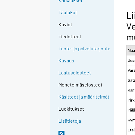
Katsaukset
Taulukot
Li
Ve
Kuviot
mu
Tiedotteet
Tuote- ja palvelutarjonta
Maa
Uus
Kuvaus
Var
Laatuselosteet
Sat
Menetelmäselosteet
Kan
Käsitteet ja määritelmät
Pir
Luokitukset
Päi
Kym
Lisätietoja
Etel