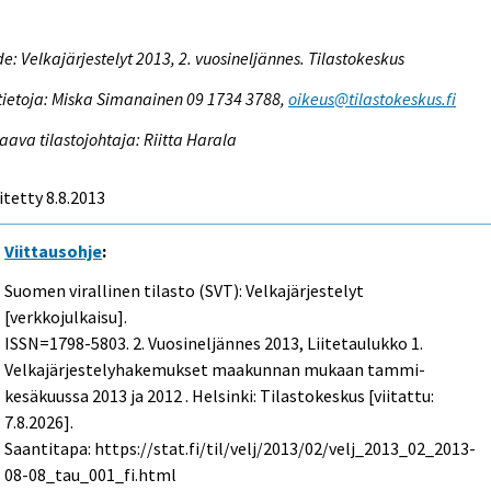
e: Velkajärjestelyt 2013, 2. vuosineljännes. Tilastokeskus
tietoja: Miska Simanainen 09 1734 3788,
oikeus@tilastokeskus.fi
aava tilastojohtaja: Riitta Harala
itetty 8.8.2013
Viittausohje
:
Suomen virallinen tilasto (SVT): Velkajärjestelyt
[verkkojulkaisu].
ISSN=1798-5803.
2. Vuosineljännes
2013, Liitetaulukko 1.
Velkajärjestelyhakemukset maakunnan mukaan tammi-
kesäkuussa 2013 ja 2012 . Helsinki: Tilastokeskus [viitattu:
7.8.2026].
Saantitapa: https://stat.fi/til/velj/2013/02/velj_2013_02_2013-
08-08_tau_001_fi.html