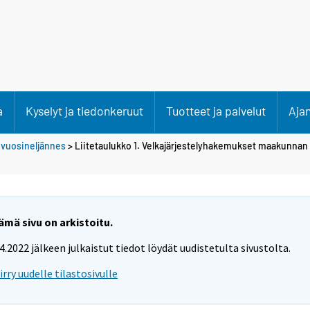
a
Kyselyt ja tiedonkeruut
Tuotteet ja palvelut
Aja
 vuosineljännes
> Liitetaulukko 1. Velkajärjestelyhakemukset maakunna
ämä sivu on arkistoitu.
.4.2022 jälkeen julkaistut tiedot löydät uudistetulta sivustolta.
iirry uudelle tilastosivulle