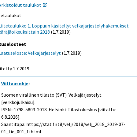
Arkistoidut taulukot
itetaulukot
Liitetaulukko 1. Loppuun käsitellyt velkajärjestelyhakemukset
käräjäoikeuksittain 2018
(1.7.2019)
tuselosteet
Laatuseloste: Velkajärjestelyt
(1.7.2019)
itetty 1.7.2019
Viittausohje
:
Suomen virallinen tilasto (SVT): Velkajärjestelyt
[verkkojulkaisu].
ISSN=1798-5803. 2018. Helsinki: Tilastokeskus [viitattu:
6.8.2026].
Saantitapa: https://stat.fi/til/velj/2018/velj_2018_2019-07-
01_tie_001_fi.html