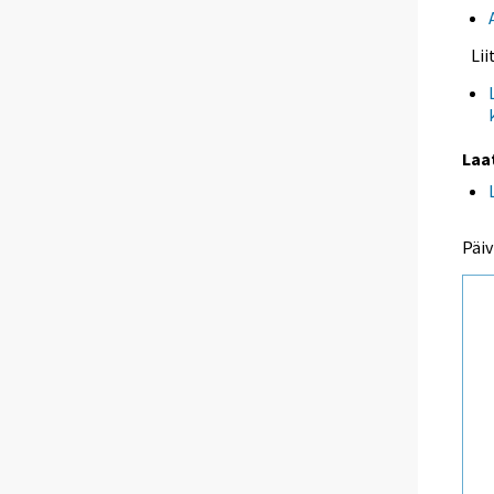
Li
Laa
Päiv