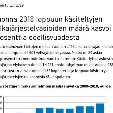
aistu: 1.7.2019
onna 2018 loppuun käsiteltyjen
lkajärjestelyasioiden määrä kasvoi 
osenttia edellisvuodesta
stokeskuksen tietojen mukaan vuoden 2018 aikana käräjäoikeuksi
teltiin loppuun 4 901 velkajärjestelyasiaa. Määrä on 89 asiaa
 prosenttia) enemmän kuin vuotta aiemmin. Käsitellyistä asioista
ajärjestelyhakemuksia oli 4 281, maksuohjelman muuttamisia 438
suoritusten vahvistamisia 132 kappaletta ja loppuun käsiteltyjä
ajärjestelyjen raukeamisia 45 kappaletta.
vistettujen maksuohjelmien mediaanivelka 2009–2018, euroa