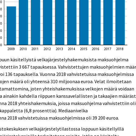
puun käsitellyistä velkajärjestelyhakemuksista maksuohjelma
istettiin 3 667 tapauksessa. Vahvistettujen maksuohjelmien mää
oi 136 tapauksella. Vuonna 2018 vahvistetuissa maksuohjelmissa
ojen määrä oli yhteensä 310 miljoonaa euroa. Velat ilmoitetaan
ttamattomina, joten yhteishakemuksissa velkojen määrä voidaan
a ainakin kahdella riippuen kanssavelallisten ja takaajien määräst
na 2018 yhteishakemuksia, joissa maksuohjelma vahvistettiin oli
kappaletta (6,8 prosenttia). Mediaanivelka
na 2018 vahvistetuissa maksuohjelmissa oli 39 200 euroa.
stokeskuksen velkajärjestelytilastossa loppuun käsitellyillä