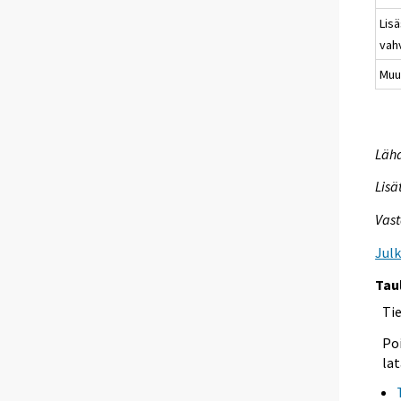
Lis
vah
Muu
Lähd
Lisä
Vast
Jul
Tau
Ti
Poi
lat