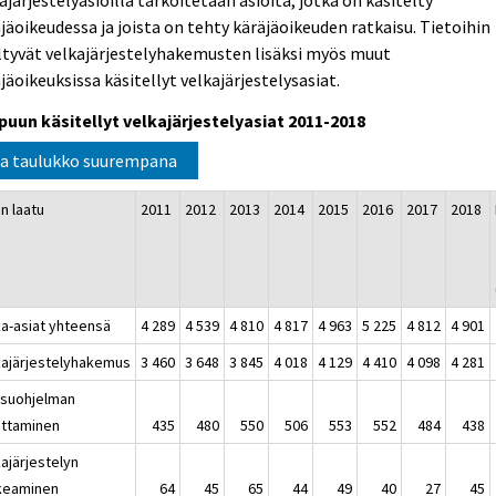
ajärjestelyasioilla tarkoitetaan asioita, jotka on käsitelty
jäoikeudessa ja joista on tehty käräjäoikeuden ratkaisu. Tietoihin
ltyvät velkajärjestelyhakemusten lisäksi myös muut
jäoikeuksissa käsitellyt velkajärjestelysasiat.
puun käsitellyt velkajärjestelyasiat 2011-2018
a taulukko suurempana
n laatu
2011
2012
2013
2014
2015
2016
2017
2018
ka-asiat yhteensä
4 289
4 539
4 810
4 817
4 963
5 225
4 812
4 901
kajärjestelyhakemus
3 460
3 648
3 845
4 018
4 129
4 410
4 098
4 281
suohjelman
ttaminen
435
480
550
506
553
552
484
438
ajärjestelyn
keaminen
64
45
65
44
49
40
27
45