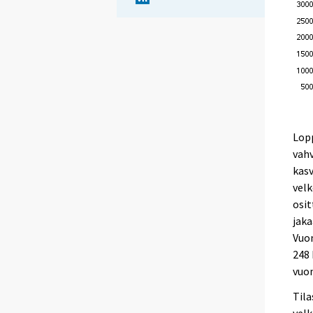
Lop
vahv
kasv
velk
osi
jaka
Vuon
248 
vuon
Tila