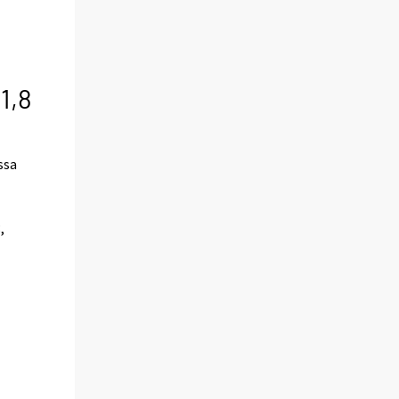
1,8
ssa
,