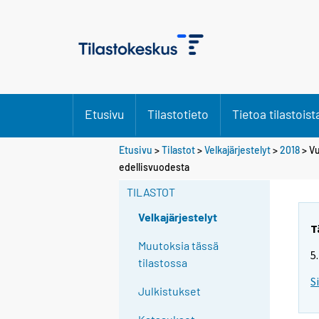
Etusivu
Tilastotieto
Tietoa tilastoist
Etusivu
>
Tilastot
>
Velkajärjestelyt
>
2018
> Vu
Y
Y
edellisvuodesta
o
o
u
u
TILASTOT
a
a
r
r
Velkajärjestelyt
e
e
T
m
m
Muutoksia tässä
5
o
o
tilastossa
v
v
S
i
i
Julkistukset
n
n
g
g