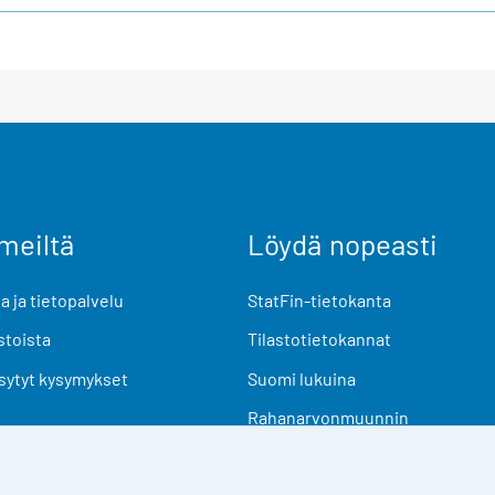
meiltä
Löydä nopeasti
 ja tietopalvelu
StatFin-tietokanta
stoista
Tilastotietokannat
sytyt kysymykset
Suomi lukuina
Rahanarvonmuunnin
Tulevat julkaisut
Tutkimusaineistot