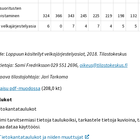
äsuoritusten
vistaminen
324
366
343
245
225
219
198
132
 velkajärjestelyasia
6
0
7
4
7
4
5
5
e: Loppuun käsitellyt velkajärjestelyasiat, 2018. Tilastokeskus
tietoja: Sami Fredriksson 029 551 2696,
oikeus@tilastokeskus.fi
aava tilastojohtaja: Jari Tarkoma
kaisu pdf-muodossa
(208,0 kt)
lukot
etokantataulukot
mi tarvitsemiasi tietoja taulukoiksi, tarkastele tietoja kuvioina, t
aa dataa käyttöösi.
Tietokantataulukot ja niiden muuttujat