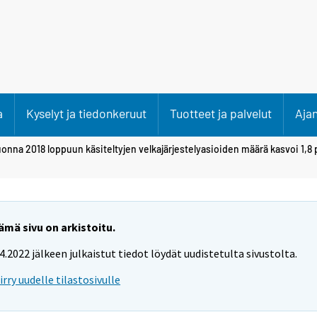
a
Kyselyt ja tiedonkeruut
Tuotteet ja palvelut
Aja
onna 2018 loppuun käsiteltyjen velkajärjestelyasioiden määrä kasvoi 1,8 
ämä sivu on arkistoitu.
.4.2022 jälkeen julkaistut tiedot löydät uudistetulta sivustolta.
iirry uudelle tilastosivulle