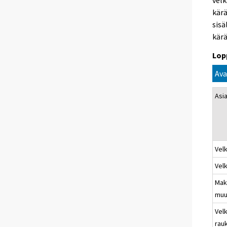
velk
kärä
sisä
kärä
Lop
Ava
Asia
Vel
Vel
Mak
muu
Velk
rau