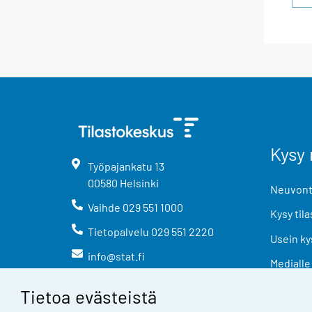
Kysy 
Työpajankatu
13
00580
Helsinki
Neuvonta
Vaihde
029 551 1000
Kysy tila
Tietopalvelu
029 551 2220
Usein ky
info@stat.fi
Medialle
Tietoa evästeistä