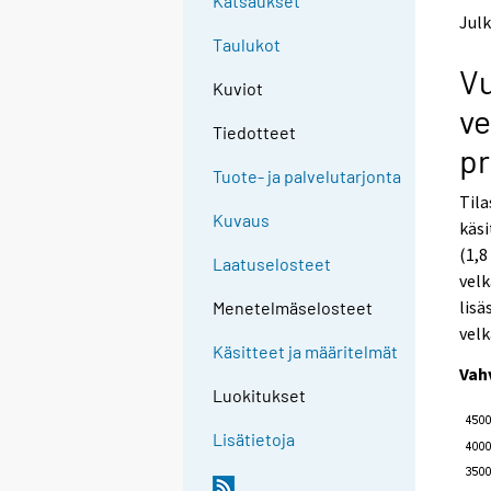
Katsaukset
t
t
Julk
o
o
Taulukot
a
a
Vu
n
n
Kuviot
o
o
ve
t
t
Tiedotteet
h
h
pr
e
e
Tuote- ja palvelutarjonta
r
r
Tila
s
s
Kuvaus
käsi
e
e
(1,8
r
r
Laatuselosteet
v
v
velk
i
i
lisä
Menetelmäselosteet
c
c
velk
e
e
Käsitteet ja määritelmät
.
.
Vah
Luokitukset
Lisätietoja