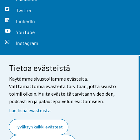
Twitter
LinkedIn
YouTube
Instagram
Tietoa evästeistä
Yhteystiedot
Käytämme sivustollamme evästeitä.
Palaute
Välttämättömiä evästeitä tarvitaan, jotta sivusto
toimii oikein. Muita evästeitä tarvitaan videoiden,
Käyttöehdot
podcastien ja palautepalvelun esittämiseen.
Tietosuoja
Lue lisää evästeistä.
Saavutettavuus
Hyväksyn kaikki evästeet
Tietoa sivustosta