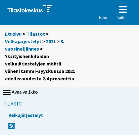
Valikko
Haku
Etusivu
>
Tilastot
>
Velkajärjestelyt
>
2021
>
3.
vuosineljännes
>
Yksityishenkilöiden
velkajärjestelyjen määrä
väheni tammi–syyskuussa 2021
edellisvuodesta 2,4 prosenttia
Avaa valikko
TILASTOT
Velkajärjestelyt
Y
Y
o
o
u
u