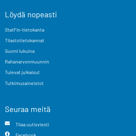
Löydä nopeasti
StatFin-tietokanta
Tilastotietokannat
Suomi lukuina
Rahanarvonmuunnin
Tulevat julkaisut
Tutkimusaineistot
Seuraa meitä
Tilaa uutisviesti
Facebook