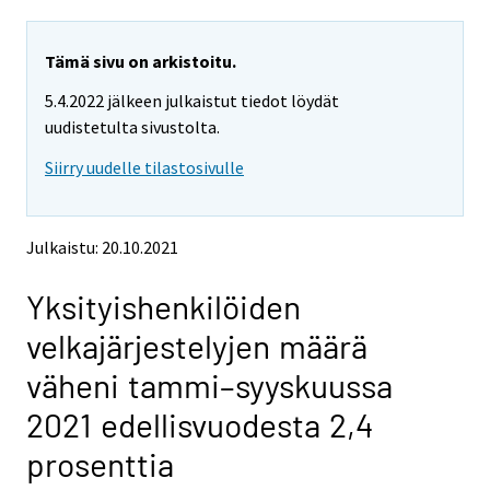
a
a
r
r
e
e
Tämä sivu on arkistoitu.
m
m
5.4.2022 jälkeen julkaistut tiedot löydät
o
o
v
v
uudistetulta sivustolta.
i
i
Siirry uudelle tilastosivulle
n
n
g
g
t
t
o
o
Julkaistu: 20.10.2021
a
a
n
n
Yksityishenkilöiden
o
o
t
t
velkajärjestelyjen määrä
h
h
e
e
väheni tammi–syyskuussa
r
r
s
s
2021 edellisvuodesta 2,4
e
e
r
r
prosenttia
v
v