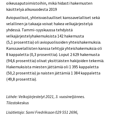
oikeusaputoimistoihin, mikä hidasti hakemusten
käsittelyä alkuvuodesta 2019
Aviopuolisot, yhteisvastuulliset kanssavelalliset sekä
velallinen ja takaaja voivat hakea velkajärjestelyä
yhdessä. Tammi–syyskuussa tehdyistä
velkajärjestelyhakemuksista 142 hakemusta
(5,1 prosenttia) oli aviopuolisoiden yhteishakemuksia.
Kanssavelallisten kanssa tehtyjä yhteishakemuksia oli
8 kappaletta (0,3 prosenttia). Loput 2 629 hakemusta
(94,6 prosenttia) olivat yksittäisten hakijoiden tekemiä.
Hakemuksista miesten jättämiä oli 1 395 kappaletta
(50,2 prosenttia) ja naisten jättämiä 1 384 kappaletta
(49,8 prosenttia).
Lähde: Velkajärjestelyt 2021, 3. vuosineljännes.
Tilastokeskus
Lisätietoja: Sami Fredriksson 029 551 2696,