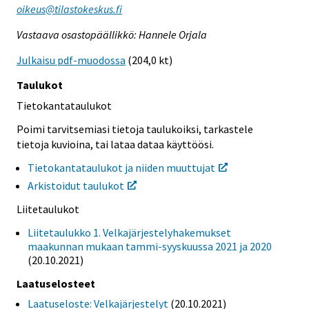
oikeus@tilastokeskus.fi
Vastaava osastopäällikkö: Hannele Orjala
Julkaisu pdf-muodossa
(204,0 kt)
Taulukot
Tietokantataulukot
Poimi tarvitsemiasi tietoja taulukoiksi, tarkastele
tietoja kuvioina, tai lataa dataa käyttöösi.
Tietokantataulukot ja niiden muuttujat
Arkistoidut taulukot
Liitetaulukot
Liitetaulukko 1. Velkajärjestelyhakemukset
maakunnan mukaan tammi-syyskuussa 2021 ja 2020
(20.10.2021)
Laatuselosteet
Laatuseloste: Velkajärjestelyt
(20.10.2021)