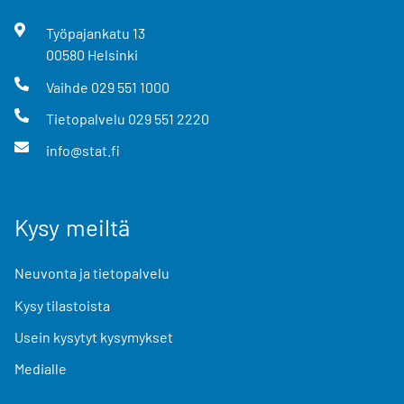
Työpajankatu
13
00580
Helsinki
Vaihde
029 551 1000
Tietopalvelu
029 551 2220
info@stat.fi
Kysy meiltä
Neuvonta ja tietopalvelu
Kysy tilastoista
Usein kysytyt kysymykset
Medialle