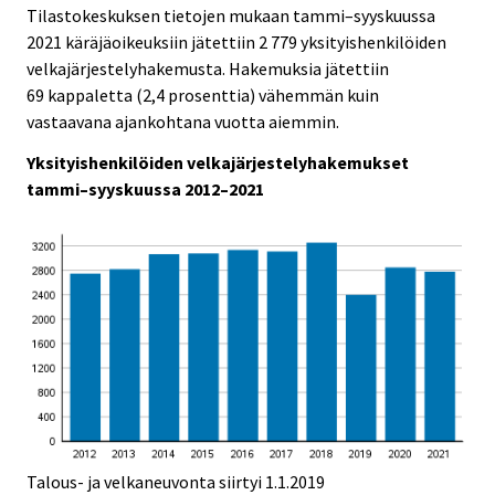
i
i
Tilastokeskuksen tietojen mukaan tammi–syyskuussa
c
c
2021 käräjäoikeuksiin jätettiin 2 779 yksityishenkilöiden
e
e
velkajärjestelyhakemusta. Hakemuksia jätettiin
.
.
69 kappaletta (2,4 prosenttia) vähemmän kuin
vastaavana ajankohtana vuotta aiemmin.
Yksityishenkilöiden velkajärjestelyhakemukset
tammi–syyskuussa 2012–2021
Talous- ja velkaneuvonta siirtyi 1.1.2019