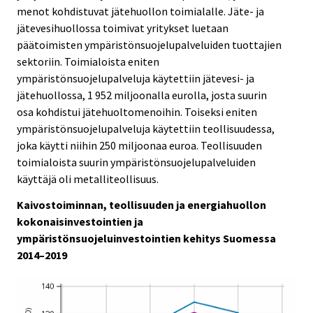
menot kohdistuvat jätehuollon toimialalle. Jäte- ja
jätevesihuollossa toimivat yritykset luetaan
päätoimisten ympäristönsuojelupalveluiden tuottajien
sektoriin. Toimialoista eniten
ympäristönsuojelupalveluja käytettiin jätevesi- ja
jätehuollossa, 1 952 miljoonalla eurolla, josta suurin
osa kohdistui jätehuoltomenoihin. Toiseksi eniten
ympäristönsuojelupalveluja käytettiin teollisuudessa,
joka käytti niihin 250 miljoonaa euroa. Teollisuuden
toimialoista suurin ympäristönsuojelupalveluiden
käyttäjä oli metalliteollisuus.
Kaivostoiminnan, teollisuuden ja energiahuollon
kokonaisinvestointien ja
ympäristönsuojeluinvestointien kehitys Suomessa
2014–2019