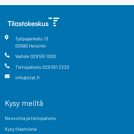
Työpajankatu
13
00580
Helsinki
Vaihde
029 551 1000
Tietopalvelu
029 551 2220
info@stat.fi
Kysy meiltä
Neuvonta ja tietopalvelu
Kysy tilastoista