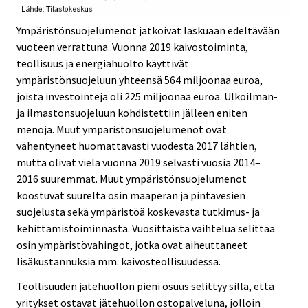
Ympäristönsuojelumenot jatkoivat laskuaan edeltävään
vuoteen verrattuna. Vuonna 2019 kaivostoiminta,
teollisuus ja energiahuolto käyttivät
ympäristönsuojeluun yhteensä 564 miljoonaa euroa,
joista investointeja oli 225 miljoonaa euroa. Ulkoilman-
ja ilmastonsuojeluun kohdistettiin jälleen eniten
menoja. Muut ympäristönsuojelumenot ovat
vähentyneet huomattavasti vuodesta 2017 lähtien,
mutta olivat vielä vuonna 2019 selvästi vuosia 2014–
2016 suuremmat. Muut ympäristönsuojelumenot
koostuvat suurelta osin maaperän ja pintavesien
suojelusta sekä ympäristöä koskevasta tutkimus- ja
kehittämistoiminnasta. Vuosittaista vaihtelua selittää
osin ympäristövahingot, jotka ovat aiheuttaneet
lisäkustannuksia mm. kaivosteollisuudessa.
Teollisuuden jätehuollon pieni osuus selittyy sillä, että
yritykset ostavat jätehuollon ostopalveluna, jolloin