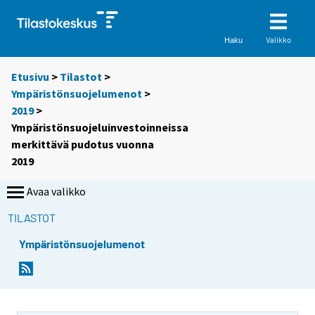
Valikko
Haku
Etusivu
>
Tilastot
>
Ympäristönsuojelumenot
>
2019
>
Ympäristönsuojeluinvestoinneissa
merkittävä pudotus vuonna
2019
Avaa valikko
TILASTOT
Ympäristönsuojelumenot
Y
Y
o
o
u
u
a
a