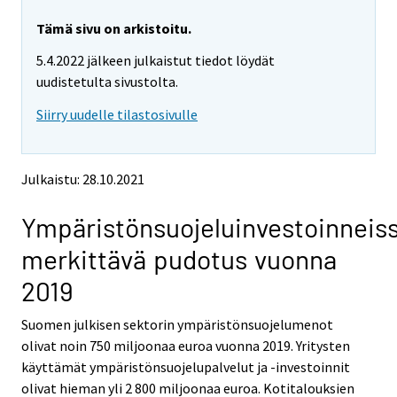
r
r
e
e
Tämä sivu on arkistoitu.
m
m
5.4.2022 jälkeen julkaistut tiedot löydät
o
o
v
v
uudistetulta sivustolta.
i
i
Siirry uudelle tilastosivulle
n
n
g
g
t
t
o
o
Julkaistu: 28.10.2021
a
a
n
n
Ympäristönsuojeluinvestoinneis
o
o
t
t
merkittävä pudotus vuonna
h
h
e
e
2019
r
r
s
s
Suomen julkisen sektorin ympäristönsuojelumenot
e
e
olivat noin 750 miljoonaa euroa vuonna 2019. Yritysten
r
r
v
v
käyttämät ympäristönsuojelupalvelut ja -investoinnit
i
i
olivat hieman yli 2 800 miljoonaa euroa. Kotitalouksien