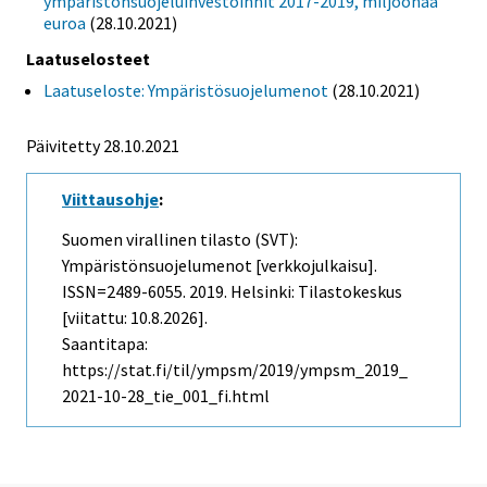
ympäristönsuojeluinvestoinnit 2017-2019, miljoonaa
euroa
(28.10.2021)
Laatuselosteet
Laatuseloste: Ympäristösuojelumenot
(28.10.2021)
Päivitetty 28.10.2021
Viittausohje
:
Suomen virallinen tilasto (SVT):
Ympäristönsuojelumenot [verkkojulkaisu].
ISSN=2489-6055. 2019. Helsinki: Tilastokeskus
[viitattu: 10.8.2026].
Saantitapa:
https://stat.fi/til/ympsm/2019/ympsm_2019_
2021-10-28_tie_001_fi.html