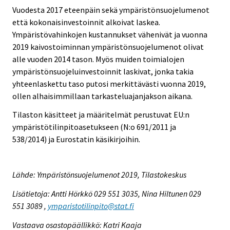
Vuodesta 2017 eteenpäin sekä ympäristönsuojelumenot
että kokonaisinvestoinnit alkoivat laskea.
Ympäristövahinkojen kustannukset vähenivät ja vuonna
2019 kaivostoiminnan ympäristönsuojelumenot olivat
alle vuoden 2014 tason. Myös muiden toimialojen
ympäristönsuojeluinvestoinnit laskivat, jonka takia
yhteenlaskettu taso putosi merkittävästi vuonna 2019,
ollen alhaisimmillaan tarkasteluajanjakson aikana.
Tilaston käsitteet ja määritelmät perustuvat EU:n
ympäristötilinpitoasetukseen (N:o 691/2011 ja
538/2014) ja Eurostatin käsikirjoihin.
Lähde: Ympäristönsuojelumenot 2019, Tilastokeskus
Lisätietoja: Antti Hörkkö 029 551 3035, Nina Hiltunen 029
551 3089 ,
ymparistotilinpito@stat.fi
Vastaava osastopäällikkö: Katri Kaaja