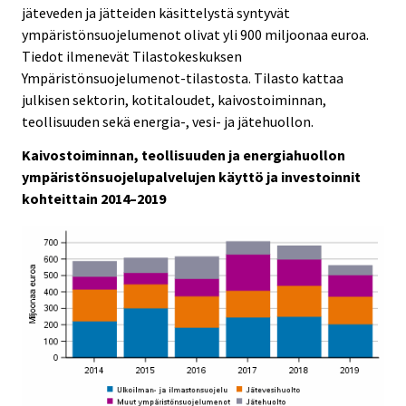
c
c
jäteveden ja jätteiden käsittelystä syntyvät
e
e
ympäristönsuojelumenot olivat yli 900 miljoonaa euroa.
.
.
Tiedot ilmenevät Tilastokeskuksen
Ympäristönsuojelumenot-tilastosta. Tilasto kattaa
julkisen sektorin, kotitaloudet, kaivostoiminnan,
teollisuuden sekä energia-, vesi- ja jätehuollon.
Kaivostoiminnan, teollisuuden ja energiahuollon
ympäristönsuojelupalvelujen käyttö ja investoinnit
kohteittain 2014–2019