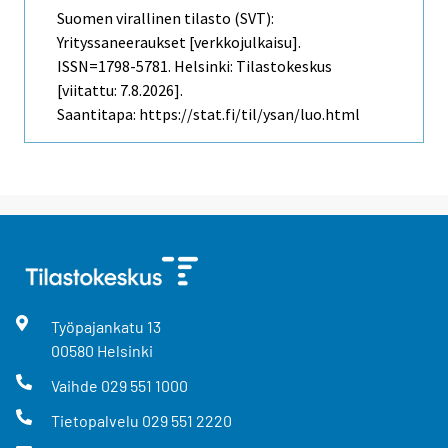
Suomen virallinen tilasto (SVT):
Yrityssaneeraukset [verkkojulkaisu].
ISSN=1798-5781. Helsinki: Tilastokeskus
[viitattu: 7.8.2026].
Saantitapa: https://stat.fi/til/ysan/luo.html
Työpajankatu
13
00580
Helsinki
Vaihde
029 551 1000
Tietopalvelu
029 551 2220