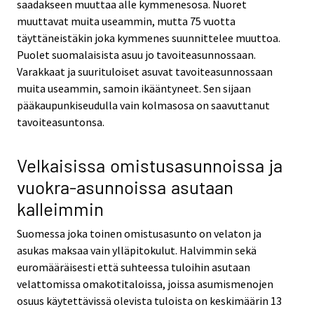
saadakseen muuttaa alle kymmenesosa. Nuoret
muuttavat muita useammin, mutta 75 vuotta
täyttäneistäkin joka kymmenes suunnittelee muuttoa.
Puolet suomalaisista asuu jo tavoiteasunnossaan.
Varakkaat ja suurituloiset asuvat tavoiteasunnossaan
muita useammin, samoin ikääntyneet. Sen sijaan
pääkaupunkiseudulla vain kolmasosa on saavuttanut
tavoiteasuntonsa.
Velkaisissa omistusasunnoissa ja
vuokra-asunnoissa asutaan
kalleimmin
Suomessa joka toinen omistusasunto on velaton ja
asukas maksaa vain ylläpitokulut. Halvimmin sekä
euromääräisesti että suhteessa tuloihin asutaan
velattomissa omakotitaloissa, joissa asumismenojen
osuus käytettävissä olevista tuloista on keskimäärin 13