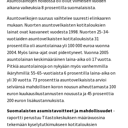
Asuntolainojen hoidossa oli ollut viimeisen vuoden
aikana vaikeuksia 8 prosentilla suomalaisista.
Asuntovelkojen suuruus vaihtelee suuresti elinkaaren
mukaan. Nuorten asuntovelkaisten kotitalouksien
lainat ovat kasvaneet vuodesta 1998. Nuorten 25-34-
vuotiaiden asuntovelkaisten kotitalouksista 31
prosentilla oli asuntolainaa yli 100 000 euroa vuonna
2004. Myös laina-ajat ovat pidentyneet. Vuonna 2005
asuntolainan keskimääräinen laina-aika oli 17 vuotta.
Pitkiä asuntolainoja on nykyään myös vanhemmilla
ikäryhmillä: 55-65-vuotiaista 6 prosentilla laina-aika on
yli 30 vuotta. 73 prosenttia asuntovelkaisista arvioi
selviänsä mahdollisen koron nousun aiheuttamasta 100
euron kuukausikustannusten noususta ja 45 prosenttia
200 euron lisäkustannuksista.
Suomalaisten asumistavoitteet ja mahdollisuudet
-
raportti perustuu Tilastokeskuksen määrävuosina
tekemään kyselytutkimukseen kotitalouksien