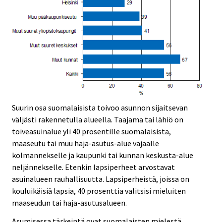
Suurin osa suomalaisista toivoo asunnon sijaitsevan
väljästi rakennetulla alueella. Taajama tai lähiö on
toiveasuinalue yli 40 prosentille suomalaisista,
maaseutu tai muu haja-asutus-alue vajaalle
kolmannekselle ja kaupunki tai kunnan keskusta-alue
neljännekselle. Etenkin lapsiperheet arvostavat
asuinalueen rauhallisuutta. Lapsiperheistä, joissa on
kouluikäisiä lapsia, 40 prosenttia valitsisi mieluiten
maaseudun tai haja-asutusalueen.
Asumisessa tärkeintä ovat suomalaisten mielestä