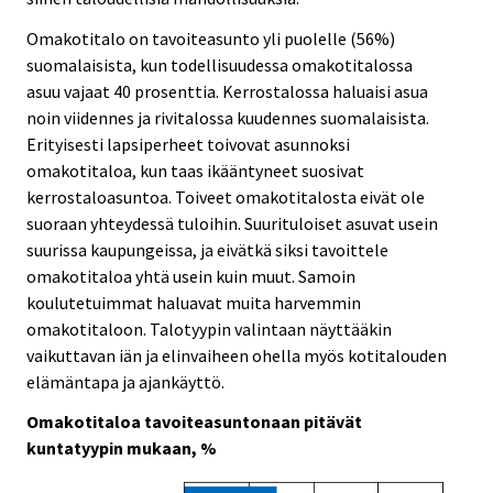
Omakotitalo on tavoiteasunto yli puolelle (56%)
suomalaisista, kun todellisuudessa omakotitalossa
asuu vajaat 40 prosenttia. Kerrostalossa haluaisi asua
noin viidennes ja rivitalossa kuudennes suomalaisista.
Erityisesti lapsiperheet toivovat asunnoksi
omakotitaloa, kun taas ikääntyneet suosivat
kerrostaloasuntoa. Toiveet omakotitalosta eivät ole
suoraan yhteydessä tuloihin. Suurituloiset asuvat usein
suurissa kaupungeissa, ja eivätkä siksi tavoittele
omakotitaloa yhtä usein kuin muut. Samoin
koulutetuimmat haluavat muita harvemmin
omakotitaloon. Talotyypin valintaan näyttääkin
vaikuttavan iän ja elinvaiheen ohella myös kotitalouden
elämäntapa ja ajankäyttö.
Omakotitaloa tavoiteasuntonaan pitävät
kuntatyypin mukaan, %