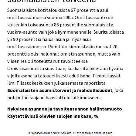
Suomalaisista kotitalouksista 67 prosenttia asui
omistusasunnossa vuonna 2005. Omistusasunto on
kuitenkin toiveasunto 86 prosentille suomalaisista,
vuokra-asunto vain joka kymmenennelle. Suurituloisista
yli 90 prosenttia halusi asua ja myös asui
omistusasunnossa. Pienituloisimmistakin runsaat 70
prosenttia olisi halunnut omistusasunnon, mutta vain
viidennes oli toteuttanut tavoitteensa.
Omistusasumista suositaan, koska sitä pidetään hyvänä
sijoituksena ja taloudellisesti edullisena. Tiedot käyvät
ilmi Tilastokeskuksen julkaisemasta raportista
Suomalaisten asumistoiveet ja mahdollisuudet
, joka
pohjautuu laajaan haastattelututkimukseen.
Nykyisen asunnon ja tavoiteasunnon hallintamuoto
käytettävissä olevien tulojen mukaan, %