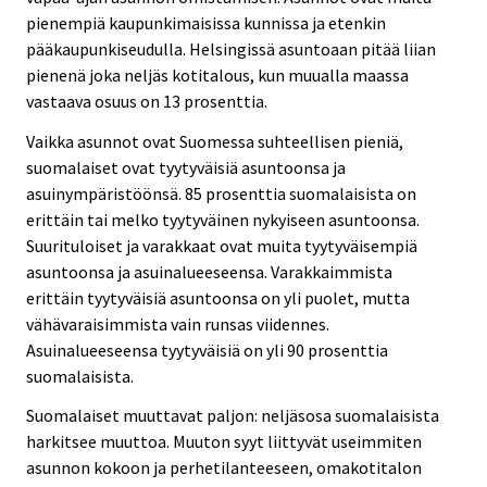
pienempiä kaupunkimaisissa kunnissa ja etenkin
pääkaupunkiseudulla. Helsingissä asuntoaan pitää liian
pienenä joka neljäs kotitalous, kun muualla maassa
vastaava osuus on 13 prosenttia.
Vaikka asunnot ovat Suomessa suhteellisen pieniä,
suomalaiset ovat tyytyväisiä asuntoonsa ja
asuinympäristöönsä. 85 prosenttia suomalaisista on
erittäin tai melko tyytyväinen nykyiseen asuntoonsa.
Suurituloiset ja varakkaat ovat muita tyytyväisempiä
asuntoonsa ja asuinalueeseensa. Varakkaimmista
erittäin tyytyväisiä asuntoonsa on yli puolet, mutta
vähävaraisimmista vain runsas viidennes.
Asuinalueeseensa tyytyväisiä on yli 90 prosenttia
suomalaisista.
Suomalaiset muuttavat paljon: neljäsosa suomalaisista
harkitsee muuttoa. Muuton syyt liittyvät useimmiten
asunnon kokoon ja perhetilanteeseen, omakotitalon