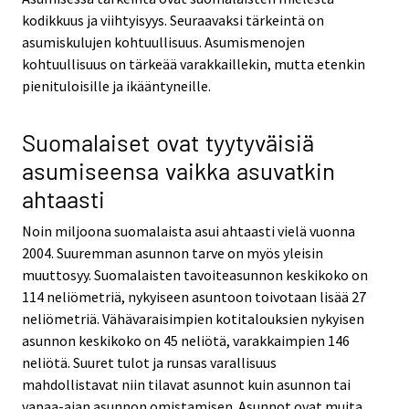
kodikkuus ja viihtyisyys. Seuraavaksi tärkeintä on
asumiskulujen kohtuullisuus. Asumismenojen
kohtuullisuus on tärkeää varakkaillekin, mutta etenkin
pienituloisille ja ikääntyneille.
Suomalaiset ovat tyytyväisiä
asumiseensa vaikka asuvatkin
ahtaasti
Noin miljoona suomalaista asui ahtaasti vielä vuonna
2004. Suuremman asunnon tarve on myös yleisin
muuttosyy. Suomalaisten tavoiteasunnon keskikoko on
114 neliömetriä, nykyiseen asuntoon toivotaan lisää 27
neliömetriä. Vähävaraisimpien kotitalouksien nykyisen
asunnon keskikoko on 45 neliötä, varakkaimpien 146
neliötä. Suuret tulot ja runsas varallisuus
mahdollistavat niin tilavat asunnot kuin asunnon tai
vapaa-ajan asunnon omistamisen. Asunnot ovat muita