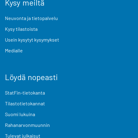
Kysy meiltä
Neuvonta ja tietopalvelu
Kysy tilastoista
Usein kysytyt kysymykset
Medialle
Löydä nopeasti
StatFin-tietokanta
Tilastotietokannat
Suomi lukuina
Rahanarvonmuunnin
Tulevat julkaisut