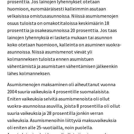
prosenttia. Jos lainojen lyhennykset otetaan
huomioon, euromääräisesti kalleimmin asutaan
velkaisissa omistusasunnoissa. Niiissä asumismenojen
osuus tuloista on omakotitaloissa keskimäärin 18
prosenttia ja osakeasunnoissa 20 prosenttia. Jos taas
lainojen lyhennyksiä ei lasketa mukaan tai asunnon
koko otetaan huomioon, kalleinta on asuminen vuokra-
asunnoissa. Niissä asumismenot vievät yli
kolmanneksen tuloista ennen asumistuen
vähentämistä ja asumistuen vähentämisen jälkeenkin
lähes kolmanneksen.
Asumismenojen maksaminen oli aiheuttanut vuonna
2004 suuria vaikeuksia 4 prosentille suomalaisista.
Eniten vaikeuksia selvitä asumismenoista oli ollut
vuokra-asunnoissa asuvilla, joista 8 prosentilla oli ollut
suuria vaikeuksia ja 28 prosentilla jonkin verran
vaikeuksia. Asumismenoihin liittyviä maksuvaikeuksia
oli eniten alle 25-vuotiailla, noin puolella.