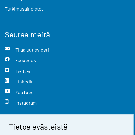
Tutkimusaineistot
Seuraa meitä
Tilaa uutisviesti
Facebook
Twitter
LinkedIn
YouTube
Instagram
Tietoa evästeistä
Yhteystiedot