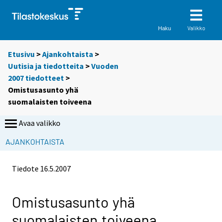
Valikko
Haku
Etusivu
>
Ajankohtaista
>
Uutisia ja tiedotteita
>
Vuoden
2007 tiedotteet
>
Omistusasunto yhä
suomalaisten toiveena
Avaa valikko
AJANKOHTAISTA
Tiedote
16.5.2007
Omistusasunto yhä
suomalaisten toiveena