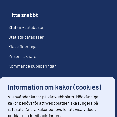
Hitta snabbt
StatFin-databasen
Statistikdatabaser
Klassificeringar
Prisomräknaren
Kommande publiceringar
Information om kakor (cookies)
Följ oss
Vi använder kakor på vår webbplats. Nödvändiga
Beställ nyhetsbrev
kakor behövs för att webbplatsen ska fungera på
rätt sätt. Andra kakor behövs för att visa videor,
poddar och feedbacktjäster.