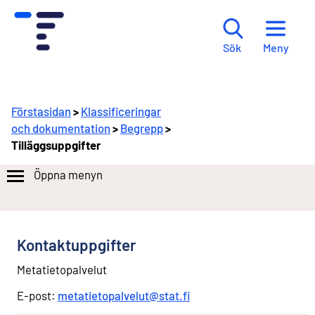
Meny
Sök
Förstasidan
>
Klassificeringar
och dokumentation
>
Begrepp
>
Tilläggsuppgifter
Öppna menyn
Kontaktuppgifter
Metatietopalvelut
E-post:
metatietopalvelut@stat.fi