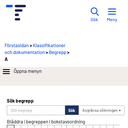
Meny
Sök
Förstasidan
>
Klassifikationer
och dokumentation
>
Begrepp
>
A
Öppna menyn
Sök begrepp
Sök
Avgränsa sökningen
Bläddra i begreppen i bokstavsordning