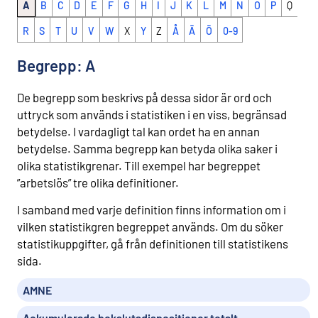
A
B
C
D
E
F
G
H
I
J
K
L
M
N
O
P
Q
R
S
T
U
V
W
X
Y
Z
Å
Ä
Ö
0-9
Begrepp: A
De begrepp som beskrivs på dessa sidor är ord och
uttryck som används i statistiken i en viss, begränsad
betydelse. I vardagligt tal kan ordet ha en annan
betydelse. Samma begrepp kan betyda olika saker i
olika statistikgrenar. Till exempel har begreppet
”arbetslös” tre olika definitioner.
I samband med varje definition finns information om i
vilken statistikgren begreppet används. Om du söker
statistikuppgifter, gå från definitionen till statistikens
sida.
AMNE
Ackumulerade bokslutsdispositioner totalt