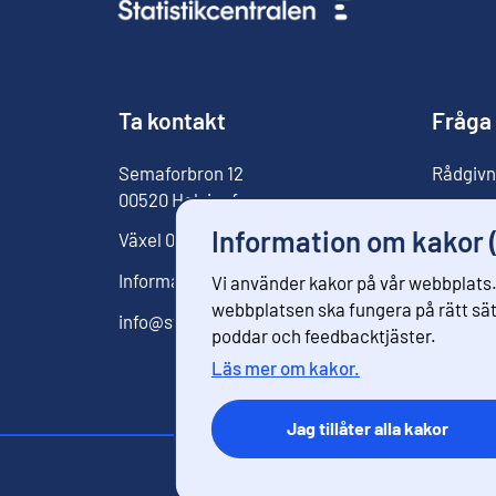
Ta kontakt
Fråga
Semaforbron
12
Rådgivn
00520
Helsingfors
För med
Information om kakor 
Växel
029 551 1000
Informationstjänst
029 551 2220
Vi använder kakor på vår webbplats.
webbplatsen ska fungera på rätt sätt
info@stat.fi
poddar och feedbacktjäster.
Läs mer om kakor.
Jag tillåter alla kakor
Kontaktinformation