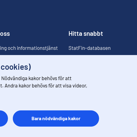
 oss
Hitta snabbt
ing och informationstjänst
StatFin-databasen
ia
Statistikdatabaser
(cookies)
Klassificeringar
 Nödvändiga kakor behövs för att
Prisomräknaren
. Andra kakor behövs för att visa videor,
Kommande publiceringar
Bara nödvändiga kakor
Respons
Användarvillkor
Dataskydd
Tillgänglihet
Information o