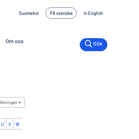
Suomeksi
På svenska
In English
Om oss
Sök
sökningen
U
V
W