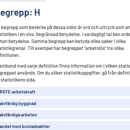
egrepp: H
 begrepp som beskrivs på dessa sidor är ord och uttryck som a
atistiken i en viss, begränsad betydelse. I vardagligt tal kan ord
nan betydelse. Samma begrepp kan betyda olika saker i olika
atistikgrenar. Till exempel har begreppet ”arbetslös” tre olika
finitioner.
samband med varje definition finns information om i vilken stati
greppet används. Om du söker statistikuppgifter, gå från defin
l statistikens sida.
RSTE-arbetskraft
alvfärdig byggnad
alvfärdiga arbeten
andel med bostadsaktier