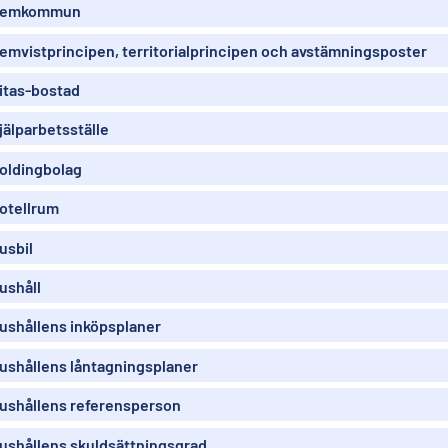
emkommun
emvistprincipen, territorialprincipen och avstämningsposter
itas-bostad
jälparbetsställe
oldingbolag
otellrum
usbil
ushåll
ushållens inköpsplaner
ushållens låntagningsplaner
ushållens referensperson
ushållens skuldsättningsgrad