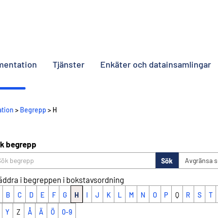
umentation
Tjänster
Enkäter och datainsamlingar
ation
>
Begrepp
> H
k begrepp
Sök
Avgränsa 
äddra i begreppen i bokstavsordning
B
C
D
E
F
G
H
I
J
K
L
M
N
O
P
Q
R
S
T
Y
Z
Å
Ä
Ö
0-9