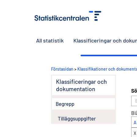
All statistik
Klassificeringar och dok
Förstasidan
>
Klassifikationer och dokument
Klassificeringar och
dokumentation
Sö
Begrepp
Bl
Tilläggsuppgifter
A
X