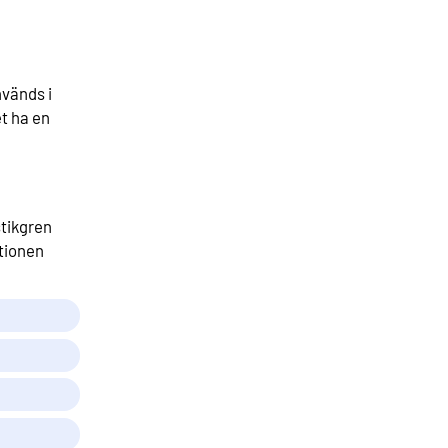
nvänds i
et ha en
stikgren
itionen