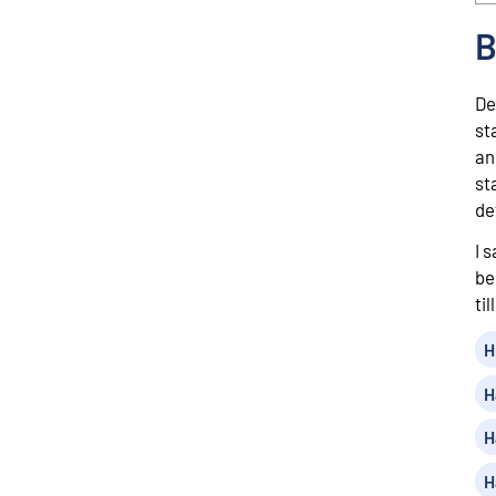
B
De
st
an
st
de
I 
be
til
H
H
H
H