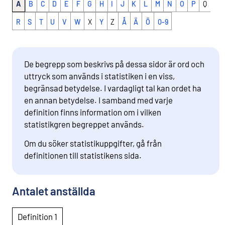
A
B
C
D
E
F
G
H
I
J
K
L
M
N
O
P
Q
R
S
T
U
V
W
X
Y
Z
Å
Ä
Ö
0-9
De begrepp som beskrivs på dessa sidor är ord och
uttryck som används i statistiken i en viss,
begränsad betydelse. I vardagligt tal kan ordet ha
en annan betydelse. I samband med varje
definition finns information om i vilken
statistikgren begreppet används.
Om du söker statistikuppgifter, gå från
definitionen till statistikens sida.
Antalet anställda
Definition 1