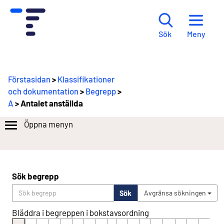
Meny
Sök
Förstasidan
>
Klassifikationer
och dokumentation
>
Begrepp
>
A
> Antalet anställda
Öppna menyn
Sök begrepp
Sök
Avgränsa sökningen
Bläddra i begreppen i bokstavsordning