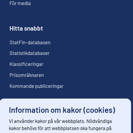
För media
Hitta snabbt
StatFin-databasen
Statistikdatabaser
Klassificeringar
Prisomräknaren
Kommande publiceringar
Information om kakor (cookies)
Följ oss
Vi använder kakor på vår webbplats. Nödvändiga
Beställ nyhetsbrev
kakor behövs för att webbplatsen ska fungera på