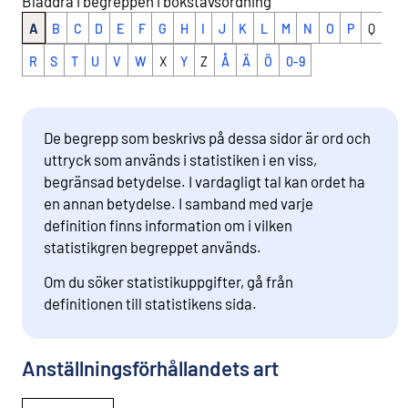
Bläddra i begreppen i bokstavsordning
A
B
C
D
E
F
G
H
I
J
K
L
M
N
O
P
Q
R
S
T
U
V
W
X
Y
Z
Å
Ä
Ö
0-9
De begrepp som beskrivs på dessa sidor är ord och
uttryck som används i statistiken i en viss,
begränsad betydelse. I vardagligt tal kan ordet ha
en annan betydelse. I samband med varje
definition finns information om i vilken
statistikgren begreppet används.
Om du söker statistikuppgifter, gå från
definitionen till statistikens sida.
Anställningsförhållandets art