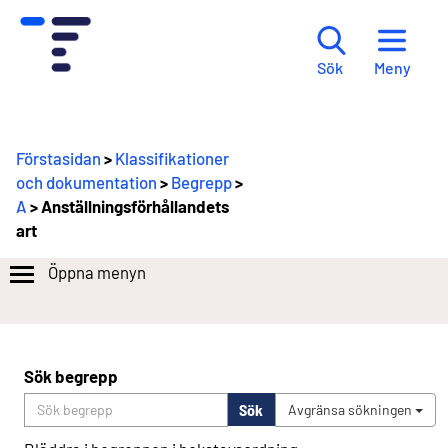
Meny
Sök
Förstasidan
>
Klassifikationer
och dokumentation
>
Begrepp
>
A
> Anställningsförhållandets
art
Öppna menyn
Sök begrepp
Sök
Avgränsa sökningen