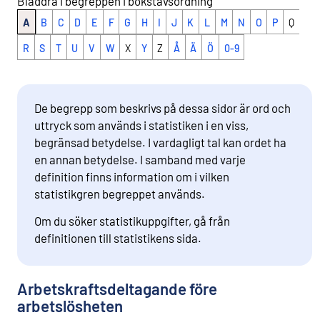
Bläddra i begreppen i bokstavsordning
A
B
C
D
E
F
G
H
I
J
K
L
M
N
O
P
Q
R
S
T
U
V
W
X
Y
Z
Å
Ä
Ö
0-9
De begrepp som beskrivs på dessa sidor är ord och
uttryck som används i statistiken i en viss,
begränsad betydelse. I vardagligt tal kan ordet ha
en annan betydelse. I samband med varje
definition finns information om i vilken
statistikgren begreppet används.
Om du söker statistikuppgifter, gå från
definitionen till statistikens sida.
Arbetskraftsdeltagande före
arbetslösheten