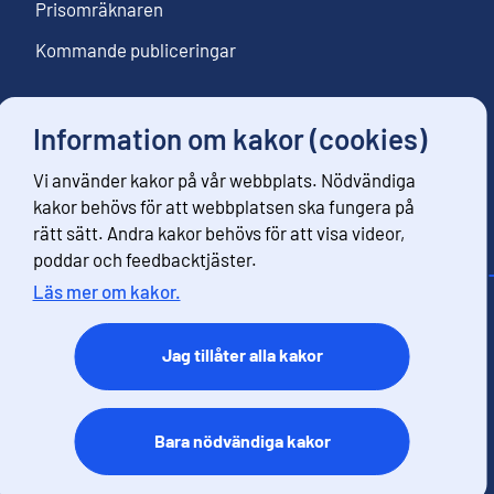
Prisomräknaren
Kommande publiceringar
Information om kakor (cookies)
Följ oss
Vi använder kakor på vår webbplats. Nödvändiga
Beställ nyhetsbrev
kakor behövs för att webbplatsen ska fungera på
rätt sätt. Andra kakor behövs för att visa videor,
poddar och feedbacktjäster.
Läs mer om kakor.
Kontaktinformation
Respons
Jag tillåter alla kakor
Användarvillkor
Dataskydd
Tillgänglihet
Bara nödvändiga kakor
Information om webbplatsen
Kakor