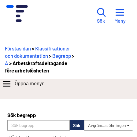
Meny
Sök
Förstasidan
>
Klassifikationer
och dokumentation
>
Begrepp
>
A
> Arbetskraftsdeltagande
före arbetslösheten
Öppna menyn
Sök begrepp
Sök
Avgränsa sökningen