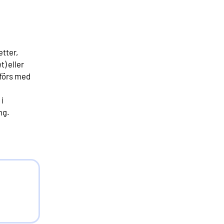
etter,
) eller
mförs med
i
ng.