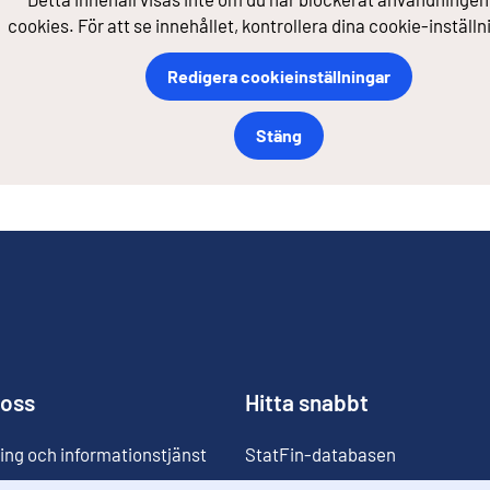
cookies. För att se innehållet, kontrollera dina cookie-inställn
Redigera cookieinställningar
Stäng
 oss
Hitta snabbt
ing och informationstjänst
StatFin-databasen