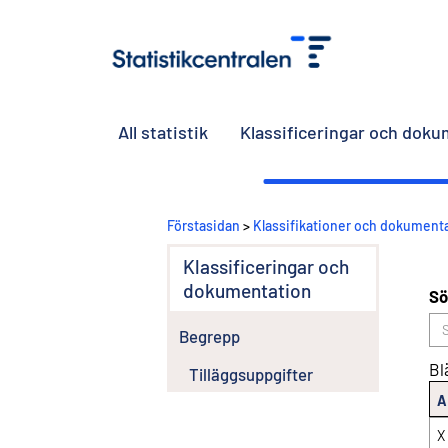
All statistik
Klassificeringar och dok
Förstasidan
>
Klassifikationer och dokument
Klassificeringar och
dokumentation
Sö
Begrepp
Bl
Tilläggsuppgifter
A
X