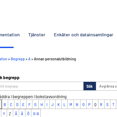
umentation
Tjänster
Enkäter och datainsamlingar
ation
>
Begrepp
>
A
> Annan personalutbildning
k begrepp
Sök
Avgränsa 
äddra i begreppen i bokstavsordning
B
C
D
E
F
G
H
I
J
K
L
M
N
O
P
Q
R
S
T
Y
Z
Å
Ä
Ö
0-9