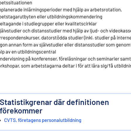
betssituationen
inplanerade inlärningsperioder med hjälp av arbetsrotation,
betstagarutbyten eller utbildningskommendering
deltagande i studiegrupper eller kvalitetscirklar
självstudier och distansstudier med hjälp av ljud- och videokass
rrespondenskurser, datorstödda studier (inkl. studier på internet
gon annan form av självstudier eller distansstudier som geno
älp av en utbildningscentral
undervisning på konferenser, föreläsningar och seminarier samt 
rkshopar, som arbetstagarna deltar i för att lära sig/få utbildni
Statistikgrenar där definitionen
förekommer
CVTS, företagens personalutbildning