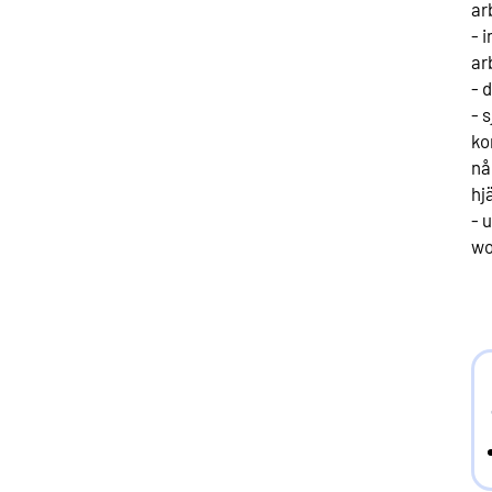
ar
- 
ar
- 
- 
ko
nå
hj
- 
wo