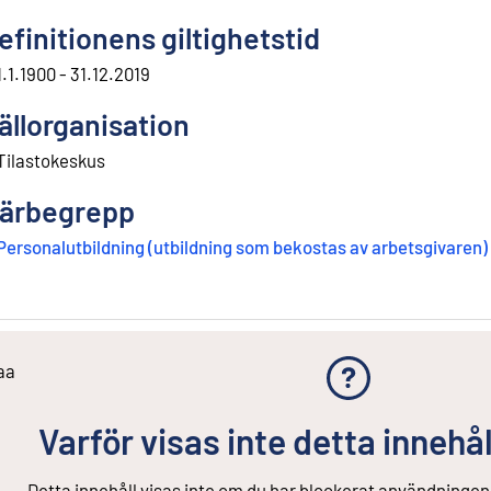
efinitionens giltighetstid
1.1.1900 - 31.12.2019
ällorganisation
Tilastokeskus
ärbegrepp
Personalutbildning (utbildning som bekostas av arbetsgivaren)
aa
Varför visas inte detta innehål
Detta innehåll visas inte om du har blockerat användningen