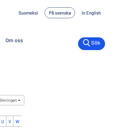
Suomeksi
På svenska
In English
Om oss
Sök
sökningen
U
V
W