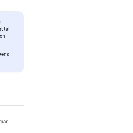
m
t tal
ion
ikens
å man