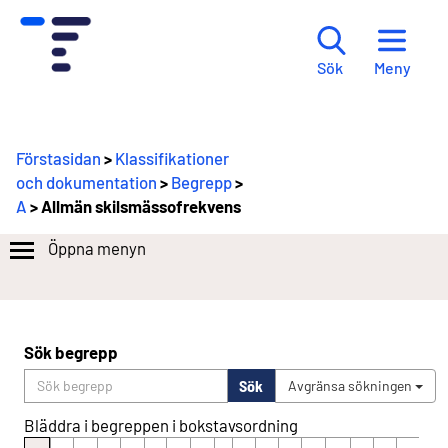
Meny
Sök
Förstasidan
>
Klassifikationer
och dokumentation
>
Begrepp
>
A
> Allmän skilsmässofrekvens
Öppna menyn
Sök begrepp
Sök
Avgränsa sökningen
Bläddra i begreppen i bokstavsordning