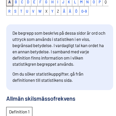
A
B
C
D
E
F
G
H
I
J
K
L
M
N
O
P
Q
R
S
T
U
V
W
X
Y
Z
Å
Ä
Ö
0-9
De begrepp som beskrivs på dessa sidor är ord och
uttryck som används i statistiken i en viss,
begränsad betydelse. I vardagligt tal kan ordet ha
en annan betydelse. I samband med varje
definition finns information om i vilken
statistikgren begreppet används.
Om du söker statistikuppgifter, gå från
definitionen till statistikens sida.
Allmän skilsmässofrekvens
Definition 1