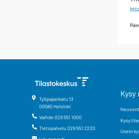
http
Päiv
Kysy 
Työpajankatu
13
00580
Helsinki
Neuvonta
Vaihde
029 551 1000
Kysy tila
Tietopalvelu
029 551 2220
Usein ky