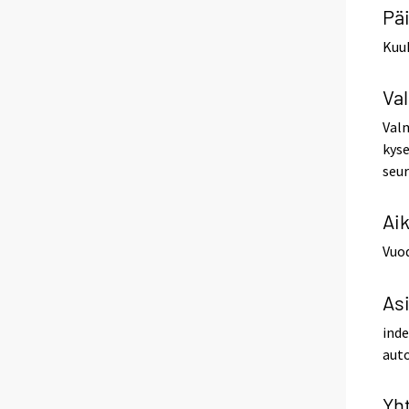
Päi
Kuuk
Val
Valm
kyse
seur
Ai
Vuod
As
inde
aut
Yh