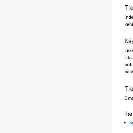
Tie
Inde
kehi
Kä
Liik
tila
polt
pääo
Ti
Oma 
Ti
K