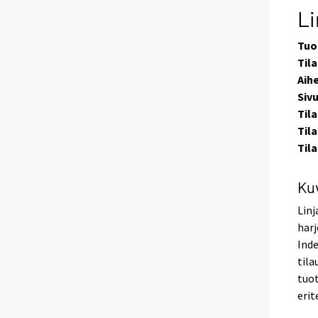
Li
Tuo
Tila
Aih
Siv
Til
Til
Til
Ku
Linj
harj
Inde
tila
tuot
erit