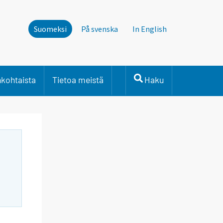
Suomeksi
På svenska
In English
nkohtaista
Tietoa meistä
Haku