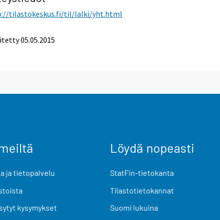
://tilastokeskus.fi/til/lalki/yht.html
itetty 05.05.2015
meiltä
Löydä nopeasti
 ja tietopalvelu
StatFin-tietokanta
stoista
Tilastotietokannat
sytyt kysymykset
Suomi lukuina