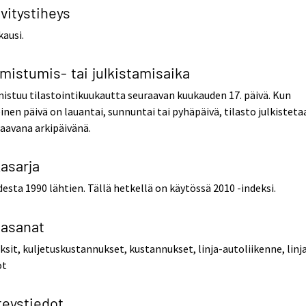
vitystiheys
ausi.
mistumis- tai julkistamisaika
istuu tilastointikuukautta seuraavan kuukauden 17. päivä. Kun
inen päivä on lauantai, sunnuntai tai pyhäpäivä, tilasto julkisteta
aavana arkipäivänä.
kasarja
esta 1990 lähtien. Tällä hetkellä on käytössä 2010 -indeksi.
iasanat
ksit, kuljetuskustannukset, kustannukset, linja-autoliikenne, linj
ot
teystiedot