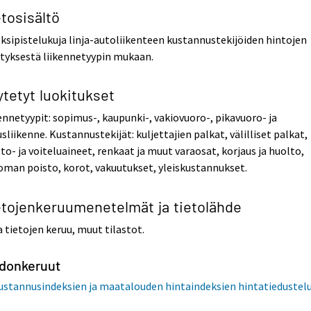
tosisältö
ksipistelukuja linja-autoliikenteen kustannustekijöiden hintojen
tyksestä liikennetyypin mukaan.
ytetyt luokitukset
ennetyypit: sopimus-, kaupunki-, vakiovuoro-, pikavuoro- ja
usliikenne. Kustannustekijät: kuljettajien palkat, välilliset palkat,
to- ja voiteluaineet, renkaat ja muut varaosat, korjaus ja huolto,
man poisto, korot, vakuutukset, yleiskustannukset.
etojenkeruumenetelmät ja tietolähde
tietojen keruu, muut tilastot.
edonkeruut
ustannusindeksien ja maatalouden hintaindeksien hintatiedustel