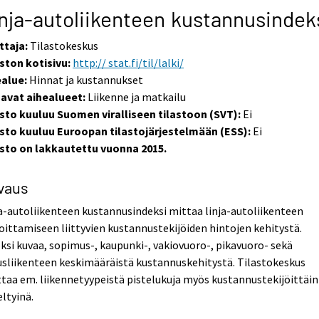
nja-autoliikenteen kustannusindek
ttaja:
Tilastokeskus
ston kotisivu:
http:// stat.fi/til/lalki/
ealue:
Hinnat ja kustannukset
uavat aihealueet:
Liikenne ja matkailu
asto kuuluu Suomen viralliseen tilastoon (SVT):
Ei
asto kuuluu Euroopan tilastojärjestelmään (ESS):
Ei
asto on lakkautettu vuonna 2015.
vaus
a-autoliikenteen kustannusindeksi mittaa linja-autoliikenteen
oittamiseen liittyvien kustannustekijöiden hintojen kehitystä.
ksi kuvaa, sopimus-, kaupunki-, vakiovuoro-, pikavuoro- sekä
usliikenteen keskimääräistä kustannuskehitystä. Tilastokeskus
taa em. liikennetyypeistä pistelukuja myös kustannustekijöittäin
eltyinä.