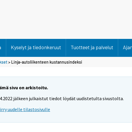
a
Kyselyt ja tiedonkeruut
Tuotteet ja palvelut
Aja
kset
> Linja-autoliikenteen kustannusindeksi
ämä sivu on arkistoitu.
.4.2022 jälkeen julkaistut tiedot löydät uudistetulta sivustolta.
iirry uudelle tilastosivulle