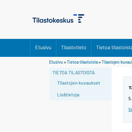
Etusivu
Tilastotieto
Tietoa tilastoist
Etusivu
>
Tietoa tilastoista
>
Tilastojen kuvau
TIETOA TILASTOISTA
Tilastojen kuvaukset
T
Lisätietoja
5
S