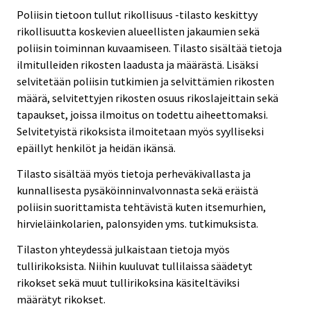
Poliisin tietoon tullut rikollisuus -tilasto keskittyy
rikollisuutta koskevien alueellisten jakaumien sekä
poliisin toiminnan kuvaamiseen. Tilasto sisältää tietoja
ilmitulleiden rikosten laadusta ja määrästä. Lisäksi
selvitetään poliisin tutkimien ja selvittämien rikosten
määrä, selvitettyjen rikosten osuus rikoslajeittain sekä
tapaukset, joissa ilmoitus on todettu aiheettomaksi.
Selvitetyistä rikoksista ilmoitetaan myös syylliseksi
epäillyt henkilöt ja heidän ikänsä.
Tilasto sisältää myös tietoja perheväkivallasta ja
kunnallisesta pysäköinninvalvonnasta sekä eräistä
poliisin suorittamista tehtävistä kuten itsemurhien,
hirvieläinkolarien, palonsyiden yms. tutkimuksista.
Tilaston yhteydessä julkaistaan tietoja myös
tullirikoksista. Niihin kuuluvat tullilaissa säädetyt
rikokset sekä muut tullirikoksina käsiteltäviksi
määrätyt rikokset.