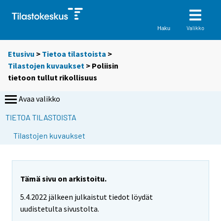
Valikko
Haku
Etusivu
>
Tietoa tilastoista
>
Tilastojen kuvaukset
> Poliisin
tietoon tullut rikollisuus
Avaa valikko
TIETOA TILASTOISTA
Tilastojen kuvaukset
Tämä sivu on arkistoitu.
5.4.2022 jälkeen julkaistut tiedot löydät
uudistetulta sivustolta.