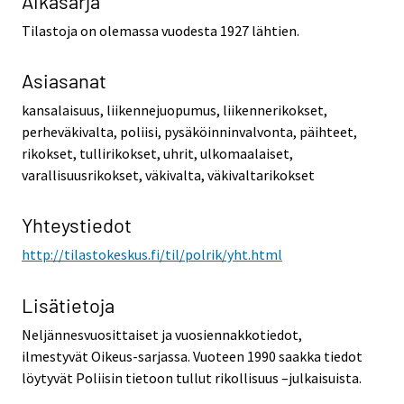
Aikasarja
Tilastoja on olemassa vuodesta 1927 lähtien.
Asiasanat
kansalaisuus, liikennejuopumus, liikennerikokset,
perheväkivalta, poliisi, pysäköinninvalvonta, päihteet,
rikokset, tullirikokset, uhrit, ulkomaalaiset,
varallisuusrikokset, väkivalta, väkivaltarikokset
Yhteystiedot
http://tilastokeskus.fi/til/polrik/yht.html
Lisätietoja
Neljännesvuosittaiset ja vuosiennakkotiedot,
ilmestyvät Oikeus-sarjassa. Vuoteen 1990 saakka tiedot
löytyvät Poliisin tietoon tullut rikollisuus –julkaisuista.