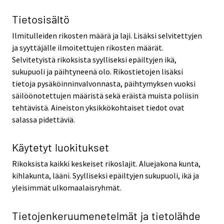
Tietosisältö
Ilmitulleiden rikosten määrä ja laji. Lisäksi selvitettyjen
ja syyttäjälle ilmoitettujen rikosten määrät.
Selvitetyistä rikoksista syylliseksi epäiltyjen ikä,
sukupuoli ja päihtyneenä olo. Rikostietojen lisäksi
tietoja pysäköinninvalvonnasta, päihtymyksen vuoksi
säilöönotettujen määristä sekä eräistä muista poliisin
tehtävistä. Aineiston yksikkökohtaiset tiedot ovat
salassa pidettäviä.
Käytetyt luokitukset
Rikoksista kaikki keskeiset rikoslajit. Aluejakona kunta,
kihlakunta, lääni. Syylliseksi epäiltyjen sukupuoli, ikä ja
yleisimmät ulkomaalaisryhmät.
Tietojenkeruumenetelmät ja tietolähde