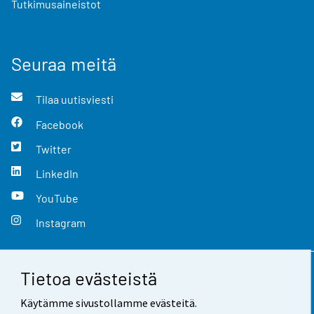
Tutkimusaineistot
Seuraa meitä
Tilaa uutisviesti
Facebook
Twitter
LinkedIn
YouTube
Instagram
Tietoa evästeistä
Yhteystiedot
Käytämme sivustollamme evästeitä.
Palaute