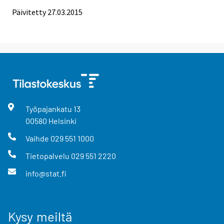
Päivitetty 27.03.2015
Työpajankatu
13
00580
Helsinki
Vaihde
029 551 1000
Tietopalvelu
029 551 2220
info@stat.fi
Kysy meiltä