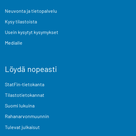
Neuvonta ja tietopalvelu
Kysy tilastoista
Usein kysytyt kysymykset
Medialle
Löydä nopeasti
StatFin-tietokanta
Tilastotietokannat
Suomi lukuina
Rahanarvonmuunnin
Tulevat julkaisut