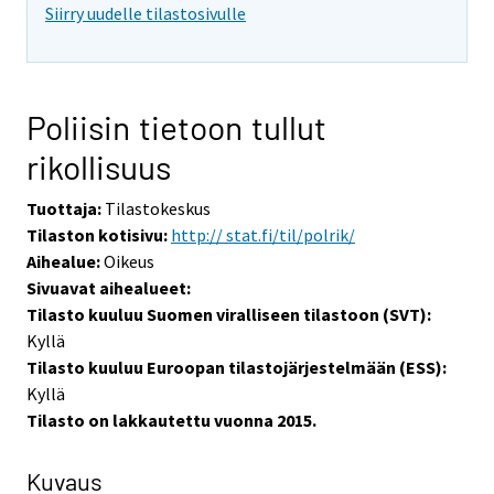
Siirry uudelle tilastosivulle
Poliisin tietoon tullut
rikollisuus
Tuottaja:
Tilastokeskus
Tilaston kotisivu:
http:// stat.fi/til/polrik/
Aihealue:
Oikeus
Sivuavat aihealueet:
Tilasto kuuluu Suomen viralliseen tilastoon (SVT):
Kyllä
Tilasto kuuluu Euroopan tilastojärjestelmään (ESS):
Kyllä
Tilasto on lakkautettu vuonna 2015.
Kuvaus