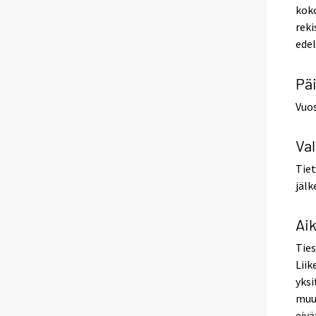
koko
reki
edel
Päi
Vuos
Val
Tiet
jälk
Ai
Ties
Liik
yksi
muut
eivä