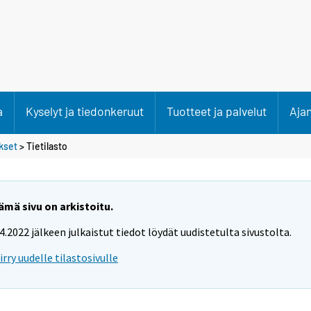
a
Kyselyt ja tiedonkeruut
Tuotteet ja palvelut
Aja
kset
> Tietilasto
ämä sivu on arkistoitu.
.4.2022 jälkeen julkaistut tiedot löydät uudistetulta sivustolta.
iirry uudelle tilastosivulle