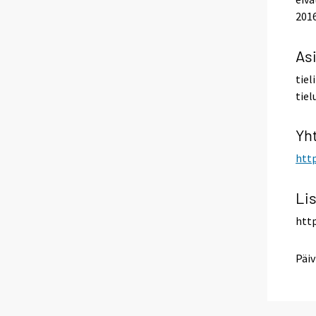
2016
As
tiel
tiel
Yh
http
Lis
http
Päiv