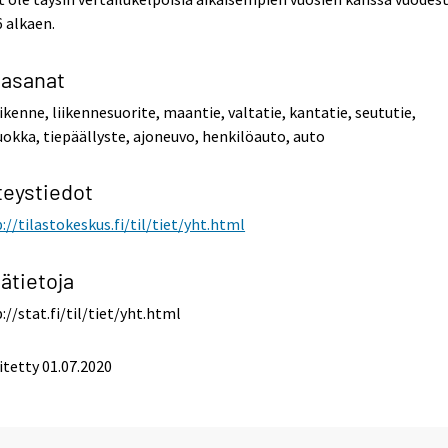
 alkaen.
iasanat
iikenne, liikennesuorite, maantie, valtatie, kantatie, seututie,
uokka, tiepäällyste, ajoneuvo, henkilöauto, auto
teystiedot
://tilastokeskus.fi/til/tiet/yht.html
ätietoja
://stat.fi/til/tiet/yht.html
itetty 01.07.2020