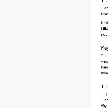
Tiet
liik
Kesk
Liik
nope
Kä
Tiet
ympä
kunn
koko
Ti
Tila
Tier
Väyl