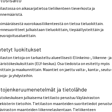
ilastossa on aikasarjatietoa tieliikenteen tieverkosta ja
ennemääristä.
imääräisestä vuorokausiliikenteestä on tietoa tieluokittain.
ennesuoritteet julkaistaan tieluokittain, tiepäällysteittäin ja
usrajoitusalueittain.
ytetyt luokitukset
ilaston tietoja on tarkasteltu alueellisesti Elinkeino-, liikenne- ja
ristökeskuksittain (ELY-keskus). Osa tiedoista on esitetty myös
ittain ja maakunnittain. Maantiet on jaettu valta-, kanta-, seutu-
oja- ja yhdysteihin.
etojenkeruumenetelmät ja tietolähde
stokeskuksen julkaisema tietilasto perustuu Väyläviraston
ekisterin tietoihin. Tietilaston maanteiden suoritetiedot perustu
äviraston maanteiden liikennelaskentaan. Tieliikenteen