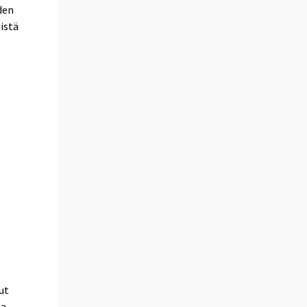
den
istä
ut
ta