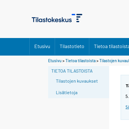
Etusivu
Tilastotieto
Tietoa tilastoist
Etusivu
>
Tietoa tilastoista
>
Tilastojen kuvau
TIETOA TILASTOISTA
Tilastojen kuvaukset
T
Lisätietoja
5
S