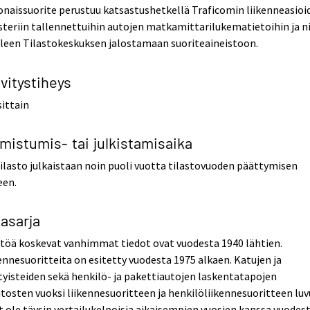
naissuorite perustuu katsastushetkellä Traficomin liikenneasioi
steriin tallennettuihin autojen matkamittarilukematietoihin ja ni
leen Tilastokeskuksen jalostamaan suoriteaineistoon.
vitystiheys
ittain
mistumis- tai julkistamisaika
ilasto julkaistaan noin puoli vuotta tilastovuoden päättymisen
een.
kasarja
töä koskevat vanhimmat tiedot ovat vuodesta 1940 lähtien.
ennesuoritteita on esitetty vuodesta 1975 alkaen. Katujen ja
tyisteiden sekä henkilö- ja pakettiautojen laskentatapojen
osten vuoksi liikennesuoritteen ja henkilöliikennesuoritteen luv
t ole täysin vertailukelpoisia aikaisempien vuosien kanssa vuodes