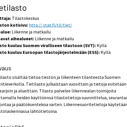
etilasto
ttaja:
Tilastokeskus
ston kotisivu:
http:// stat.fi/til/tiet/
ealue:
Liikenne ja matkailu
uavat aihealueet:
Liikenne ja matkailu
asto kuuluu Suomen viralliseen tilastoon (SVT):
Kyllä
asto kuuluu Euroopan tilastojärjestelmään (ESS):
Kyllä
vaus
ilasto sisältää tietoa tiestön ja liikenteen tilanteesta Suomen
tieverkolla. Tietilasto julkaistaan vuosittain ja tietoja esitetään
sarjoin ja alueittain. Tilasto palvelee liikennealan toimijoita
tamalla heidän käyttöönsä tilastotietoja suunnittelua, seuranta
ontaa ja päätöksentekoa varten. Liikennesuoritetietoja käytetää
stölaskennassa lähtötietoina.
tosisältö