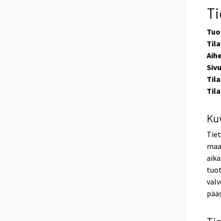
Ti
Tuo
Tila
Aih
Siv
Til
Til
Ku
Tiet
maan
aika
tuot
valv
pää
Tie