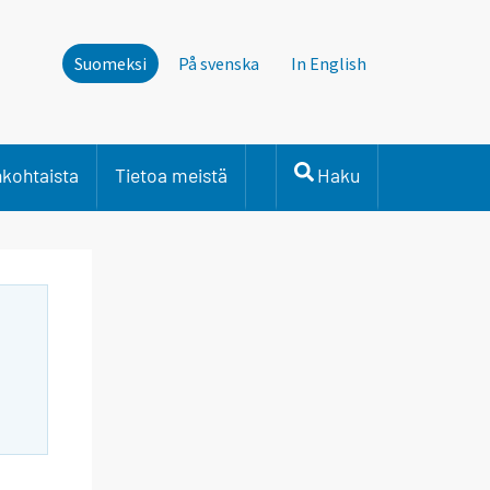
Suomeksi
På svenska
In English
nkohtaista
Tietoa meistä
Haku