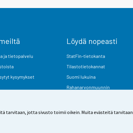
meiltä
Löydä nopeasti
 ja tietopalvelu
StatFin-tietokanta
stoista
Tilastotietokannat
sytyt kysymykset
Suomi lukuina
Rahanarvonmuunnin
Tulevat julkaisut
Tutkimusaineistot
arvitaan, jotta sivusto toimii oikein. Muita evästeitä tarvitaan